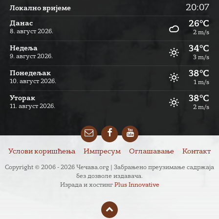
20:07
Локално вријеме
26°C
Данас
8. август 2026.
2 m/s
34°C
Недеља
9. август 2026.
3 m/s
38°C
Понедељак
10. август 2026.
1 m/s
38°C
Уторак
11. август 2026.
2 m/s
Email
Facebook
YouTube
Услови коришћења
Импресум
Оглашавање
Контакт
Copyright © 2006 - 2026 Чечава.org | Забрањено преузимање садржаја
без дозволе издавача.
Израда и хостинг
Plus Innovative