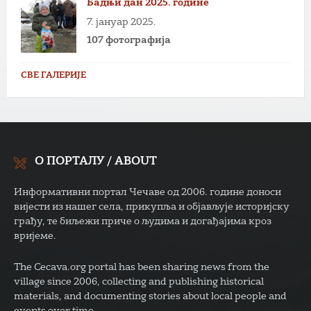
Бадњи дан 2025. године
7. јануар 2025.
107 фотографија
СВЕ ГАЛЕРИЈЕ
О ПОРТАЛУ / ABOUT
Информативни портал Чечаве од 2006. године доноси
вијести из нашег села, прикупља и објављује историјску
грађу, те биљежи приче о људима и догађајима кроз
вријеме.
The Cecava.org portal has been sharing news from the
village since 2006, collecting and publishing historical
materials, and documenting stories about local people and
events over time.