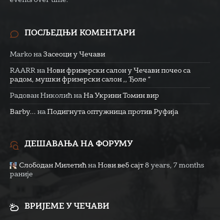
ПОСЉЕДЊИ КОМЕНТАРИ
Marko
на
Засеоци у Чечави
RAARR
на
Нови фризерски салон у Чечави почео са
радом, мушки фризерски салон ,, Ђоле “
Радован Николић
на
На Укрини Томин вир
Barby...
на
Подигнута оптужница против Руфија
ДЕШАВАЊА НА ФОРУМУ
Слободан Милетић
на
Нови веб сајт
8 years, 7 months
раније
ВРИЈЕМЕ У ЧЕЧАВИ