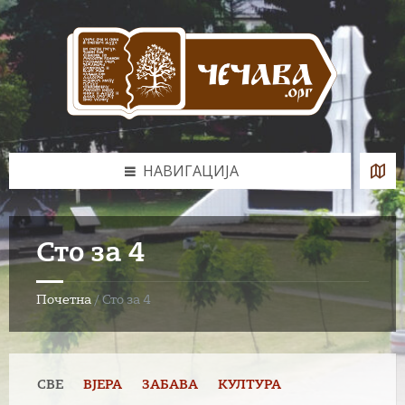
Skip
Skip
Skip
to
to
to
content
left
footer
sidebar
НАВИГАЦИЈА
Сто за 4
Почетна
/
Сто за 4
СВЕ
ВЈЕРА
ЗАБАВА
КУЛТУРА