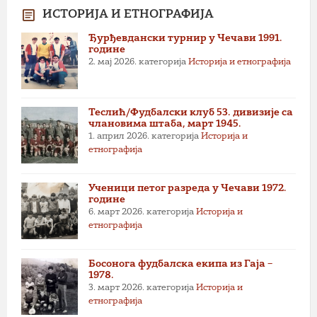
ИСТОРИЈА И ЕТНОГРАФИЈА
Ђурђевдански турнир у Чечави 1991.
године
2. мај 2026.
категорија
Историја и етнографија
Теслић/Фудбалски клуб 53. дивизије са
члановима штаба, март 1945.
1. април 2026.
категорија
Историја и
етнографија
Ученици петог разреда у Чечави 1972.
године
6. март 2026.
категорија
Историја и
етнографија
Босонога фудбалска екипа из Гаја –
1978.
3. март 2026.
категорија
Историја и
етнографија