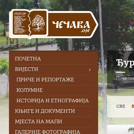
Skip
Skip
Skip
to
to
to
content
left
footer
sidebar
ПOЧЕТНА
Ђур
ВИЈЕСТИ
Почетн
ПРИЧЕ И РЕПОРТАЖЕ
КОЛУМНЕ
ИСТОРИЈА И ЕТНОГРАФИЈА
СВЕ
КЊИГЕ И ДОКУМЕНТИ
МЈЕСТА НА МАПИ
Open
ГАЛЕРИЈЕ ФОТОГРАФИЈА
Gallery