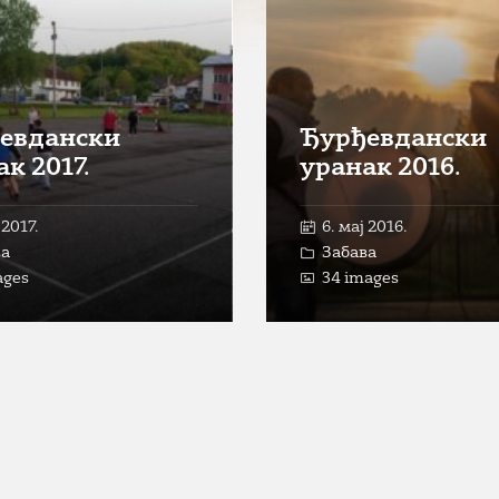
евдански
Ђурђевдански
к 2017.
уранак 2016.
 2017.
6. мај 2016.
ва
Забава
ages
34 images