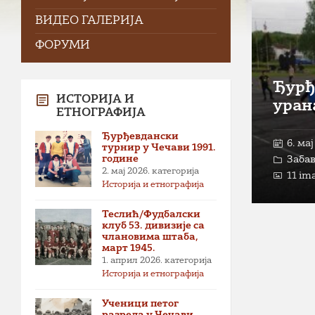
ВИДЕО ГАЛЕРИЈА
ФОРУМИ
Ђурђ
ИСТОРИЈА И
урана
ЕТНОГРАФИЈА
Ђурђевдански
6. мај
турнир у Чечави 1991.
године
Заба
2. мај 2026.
категорија
11 im
Историја и етнографија
Теслић/Фудбалски
клуб 53. дивизије са
члановима штаба,
март 1945.
1. април 2026.
категорија
Историја и етнографија
Ученици петог
разреда у Чечави