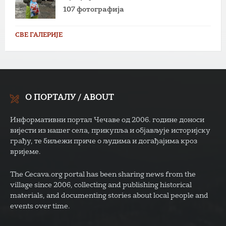
107 фотографија
СВЕ ГАЛЕРИЈЕ
О ПОРТАЛУ / ABOUT
Информативни портал Чечаве од 2006. године доноси
вијести из нашег села, прикупља и објављује историјску
грађу, те биљежи приче о људима и догађајима кроз
вријеме.
The Cecava.org portal has been sharing news from the
village since 2006, collecting and publishing historical
materials, and documenting stories about local people and
events over time.