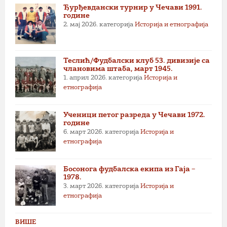
Ђурђевдански турнир у Чечави 1991.
године
2. мај 2026.
категорија
Историја и етнографија
Теслић/Фудбалски клуб 53. дивизије са
члановима штаба, март 1945.
1. април 2026.
категорија
Историја и
етнографија
Ученици петог разреда у Чечави 1972.
године
6. март 2026.
категорија
Историја и
етнографија
Босонога фудбалска екипа из Гаја –
1978.
3. март 2026.
категорија
Историја и
етнографија
ВИШЕ