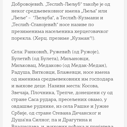
Добровојевић. „Теслић-Љељуб“ такође је од
неког средњевековног имена „Љеља“ или
„Љеље“ – “Љељуба“, а Теслић-Кузмани и
„Теслић-Станојевић“ носе називе по
презименима насељеника херцеговачког
порекла. (Херц. презиме „Кузман“!).
Села: Ранковнћ, Ружевић (од Ружоје),
Булетић (од Булета), Миљановци,
Миљковац, Медаково (од Медак-Медан),
Радуша, Витковци, Блажевци, носе имена
од именима средњевековних им господара
и њихове деце. Називи места: Косова,
Звечаја, Плочника, Трепче, донешени су од
стране Саса рудара, пресељених овамо, у
овдашње руднике, из села Рашке и Јужне
Србије, од стране Стевана Дечанског и
Душа’на Силног, па и Драгутина и
Владислава, и, њихових рођака и пријатеља,