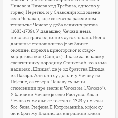
Чичево и Чичева код Требиња, односно у
горњој Неретви, и у Славонији код имена
села Чечавац, које се сматра раселицом
тешањске Чечаве у доба великих ратова
(1683-1739). У данашњој Чечави нема
никаква трага од њених аутохтонаца. Њено
данашње становништво је из ближе
околине, порекла црногорског и старо-
херцеговачког (Санџак). Зна се за чечавску
свештеничку породицу Станковић, која има
надимак „Шпица“, да је од братства Шпица
из Пазара. Али они су дошли у Чечаву из
Појезне, са севера. Чечаву су њени
становници пpe звали и Чечевом („Чечево“).
У близини Чечаве је село Растуша. Као и
Чечава спомиње се то село г. 1323 у повељи
бос. бана Стефана II Котроманића, којом су
он и брат му Владислав наградили кнеза