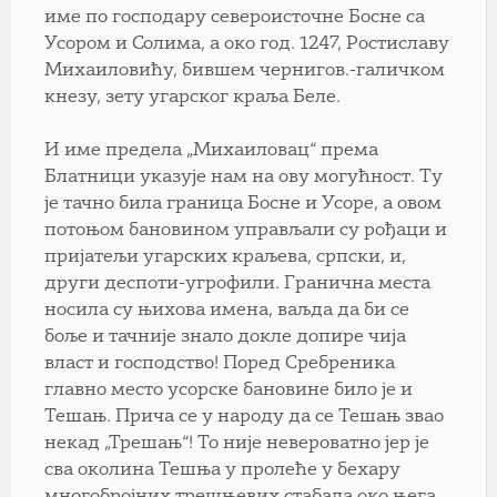
име по господару североисточне Босне са
Усором и Солима, а око год. 1247, Ростиславу
Михаиловићу, бившем чернигов.-галичком
кнезу, зету угарског краља Беле.
И име предела „Михаиловац“ према
Блатници указује нам на ову могућност. Ту
је тачно била граница Босне и Усоре, а овом
потоњом бановином управљали су pођаци и
пријатељи угарских краљева, српски, и,
други деспоти-угрофили. Гранична места
носила су њихова имена, ваљда да би се
боље и тачније знало докле допире чија
власт и господство! Поред Сребреника
главно место усорске бановине било је и
Тешањ. Прича се у народу да се Тешањ звао
некад „Трешањ“! То није невероватно јер је
сва околина Тешња у пролеће у бехару
многобројних трешњевих стабала око њега.