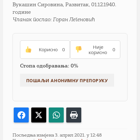
Вукашин Сировина, Развитак, 01.12.1940.
године
Чланак послао: Горан Легеновић
Није
Корисно
0
0
корисно
Стопа одобравања: 0%
Facebook
X
WhatsApp
Print
Посљедња измјена 3. април 2021. у 12:48