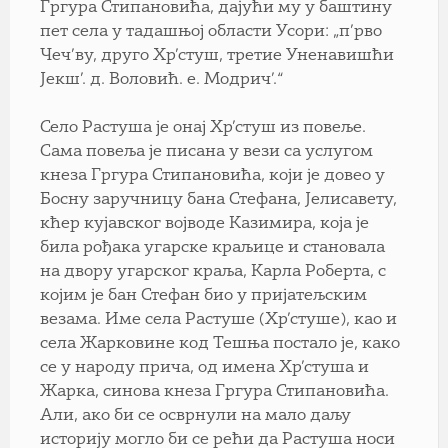
Гргура Стипановића, дајући му у баштину
пет села у тадашњој области Усори: „п’рво
Чеч’ву, друго Хр’стуш, третие Уненавишћи
Јекш’. д. Воловић. е. Модрич’.“
Село Растуша је онај Хр’стуш из повеље.
Сама повеља је писана у вези са услугом
кнеза Гргура Стипановића, који је довео у
Босну заручницу бана Стефана, Јелисавету,
кћер кујавског војводе Казимира, која је
била рођака угарске краљице и становала
на двору угарског краља, Карла Роберта, с
којим је бан Стефан био у пријатељским
везама. Име села Растуше (Хр’стуше), као и
села Жарковине код Тешња постало је, како
се у народу прича, од имена Хр’стуша и
Жарка, синова кнеза Гргура Стипановића.
Али, ако би се осврнули на мало даљу
историју могло би се рећи да Растуша носи