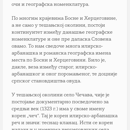
очи и географска номенклатура.
По многим крајевима Босне и Херцеговине,
а не само у тешањској околини, постоји
континуитет између данашње географске
номенклатуре и оне пре даласка Словена
овамо. То нам сведоче многа илирско-
арбанашка и романска географска имена
места по Босни и Херцеговини. Било је,
дакле, веза између старог, илирско-
арбанашког и оног поромањеног, те доцније
српског становдиштва овуда.
У тешањској околини село Чечава, чије је
постојање документарно посведочено за
средњи век (1323 г.) има у своме имену
корен „чеч“. Тај је корен илирско-арбанашка
реч и значи: теснац-кланац. Исти се корен
налази и у именима херцеговачких села