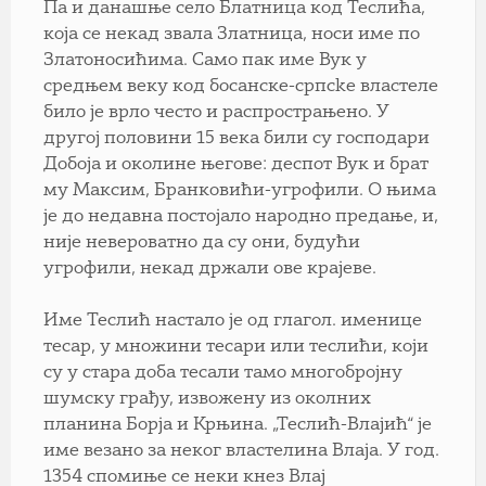
Па и данашње село Блатница код Теслића,
која се некад звала Златница, носи име по
Златоносићима. Само пак име Вук у
средњем веку код босанске-cpпcke властеле
било је врло често и распрострањено. У
другој половини 15 века били су господари
Добоја и околине његове: деспот Вук и брат
му Максим, Бранковићи-угрофили. О њима
је до недавна постојало народно предање, и,
није невероватно да су они, будући
угрофили, некад држали ове крајеве.
Име Теслић настало је од глагол. именице
тесар, у множини тесари или теслићи, који
су у стара доба тесали тамо многобројну
шумску грађу, извожену из околних
планина Борја и Крњина. „Теслић-Влајић“ је
име везано за неког властелина Влаја. У год.
1354 спомиње се неки кнез Влај