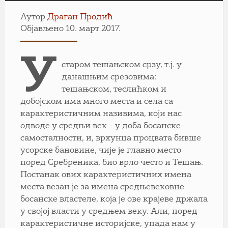
Аутор
Драган Продић
Објављено 10. март 2017.
У
старом тешањском срзу, т.ј. у
данашњим срезовима:
тешањском, теслићком и
добојском има много места и cелa са
карактеристичним називима, који нас
одводе у средњи век – у доба босанске
самосталности, и, врхунца процвата бивше
усорске бановине, чије је главно место
поред Сребреника, био врло често и Тешањ.
Постанак ових карактеристичних имена
места везан је за имена средњевековне
босанске властеле, која је ове крајеве држала
у својој власти у средњем веку. Али, поред
карактеристичне историјске, упада нам у