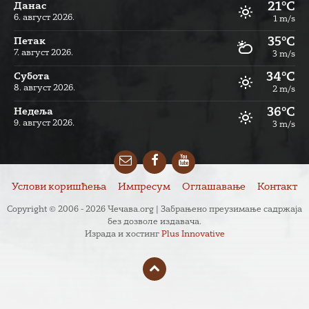
21°C
Данас
6. август 2026.
1 m/s
35°C
Петак
7. август 2026.
3 m/s
34°C
Субота
8. август 2026.
2 m/s
36°C
Недеља
9. август 2026.
3 m/s
Email
Facebook
YouTube
Услови коришћења
Импресум
Оглашавање
Контакт
Copyright © 2006 - 2026 Чечава.org | Забрањено преузимање садржаја
без дозволе издавача.
Израда и хостинг
Plus Innovative