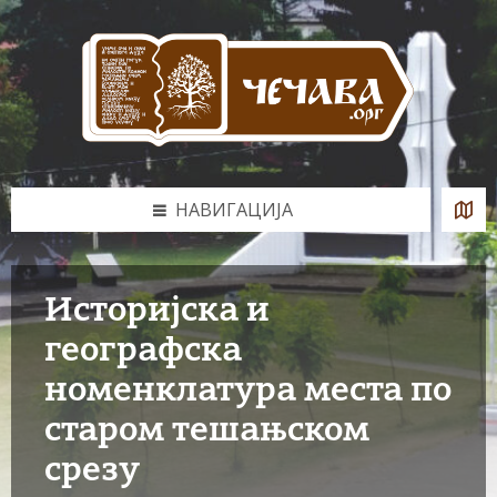
Skip
Skip
Skip
to
to
to
content
left
footer
sidebar
НАВИГАЦИЈА
Историјска и
географска
номенклатура места по
старом тешањском
срезу