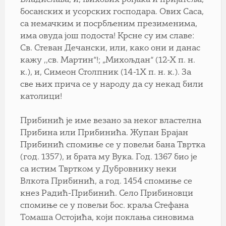
босанских и усорских господара. Ових Саса,
са немачким и посрбљеним презименима,
има овуда још подоста! Крсне су им славе:
Св. Стеван Дечански, или, како они и данас
кажу ,,св. Мартин“!; „Михољдан“ (12-Х п. н.
к.), и, Симеон Столпник (14-1Х п. н. к.). За
све њих прича се у народу да су некад били
католици!
Прибинић је име везано за неког властелна
Прибина или Прибинића. Жупан Брајан
Прибинић спомиње се у повељи бана Твртка
(год. 1357), и брата му Вука. Год. 1367 био је
са истим Твртком у Дубровнику неки
Влкота Прибинић, а год. 1454 спомиње се
кнез Радић-Прибинић. Село Прибиновци
спомиње се у повељи бос. краља Стефана
Томаша Остојића, који поклања синовима