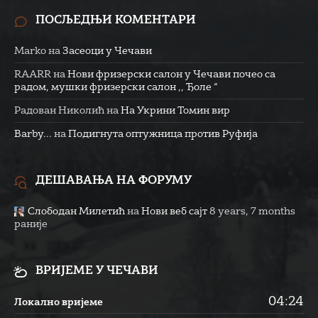
ПОСЉЕДЊИ КОМЕНТАРИ
Marko
на
Засеоци у Чечави
RAARR
на
Нови фризерски салон у Чечави почео са
радом, мушки фризерски салон ,, Ђоле “
Радован Николић
на
На Укрини Томин вир
Barby...
на
Подигнута оптужница против Руфија
ДЕШАВАЊА НА ФОРУМУ
Слободан Милетић
на
Нови веб сајт
8 years, 7 months
раније
ВРИЈЕМЕ У ЧЕЧАВИ
04:24
Локално вријеме