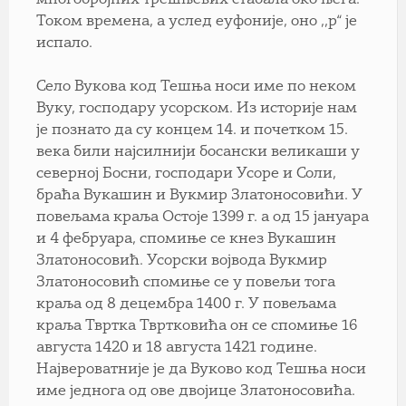
Током времена, а услед еуфоније, оно ,,р“ је
испало.
Село Вукова код Тешња носи име по неком
Вуку, господару усорском. Из историје нам
је познато да су концем 14. и почетком 15.
века били најсилнији босански великаши у
северној Босни, господари Усоре и Соли,
браћа Вукашин и Вукмир Златоносовићи. У
повељама краља Остоје 1399 г. а од 15 јануара
и 4 фебруара, спомиње се кнез Вукашин
Златоносовић. Усорски војвода Вукмир
Златоносовић спомиње се у повељи тога
краља од 8 децембра 1400 г. У повељама
краља Твртка Твртковића он се спомиње 16
августа 1420 и 18 августа 1421 године.
Највероватније је да Вуково код Тешња носи
име једнога од ове двојице Златоносовића.