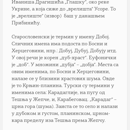
Иваниша Драгишића „Глашку“, око реке
Укрине, а која сиже до „врелишта“ Усоре. То
је „врелиште“ (извор) баш у данашњем
Прибинићу.
Старословенски је термин у имену Добој.
Сличних имена има подоста по Босни и
Херцеговини, нпр.: Добуј, Дубуј, Добују итд.
У овој речи је корен „дуб-храст“. Еуфонички
је „доб“. У множини „дубја“ – „добја“. Места са
овим именима, по Босни и Херцеговини,
налазе се у близини храстових шума. Овде
је то Крњин-планина. Турски су термини у
именима села: Карадаглије, на пугу од
Тешња у Жепче, и, Карабеговац. „Карадаг“ –
црна гора (шума). Заиста се то село и налази
у дубоком и густом, планинском, црном-
кара пределу иза Тешња према Жепчу.