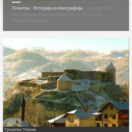
Почетна
/
Историја и етнографија
/
Историјска и
географска номенклатура места по старом
тешањском срезу
Градина Тешањ