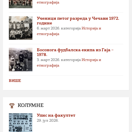
етнографија
Ученици петог разреда у Чечави 1972.
године
6. март 2026.
категорија
Историја и
етнографија
Босонога фудбалска екипа из Гаја –
1978.
3. март 2026.
категорија
Историја и
етнографија
ВИШЕ
КОЛУМНЕ
Упис на факултет
29. јул 2026.