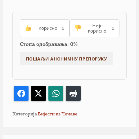
Није
Корисно
0
0
корисно
Стопа одобравања: 0%
Facebook
X
WhatsApp
Print
Категорија
Вијести из Чечаве