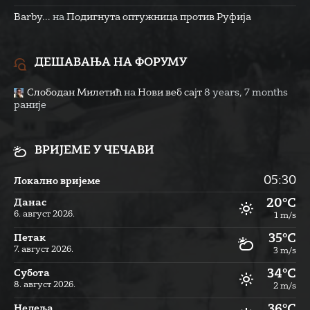
Barby...
на
Подигнута оптужница против Руфија
ДЕШАВАЊА НА ФОРУМУ
Слободан Милетић
на
Нови веб сајт
8 years, 7 months
раније
ВРИЈЕМЕ У ЧЕЧАВИ
05:30
Локално вријеме
20°C
Данас
6. август 2026.
1 m/s
35°C
Петак
7. август 2026.
3 m/s
34°C
Субота
8. август 2026.
2 m/s
36°C
Недеља