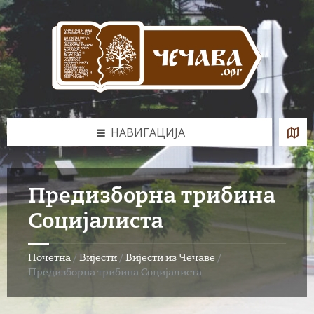
Skip
Skip
Skip
to
to
to
content
left
footer
sidebar
НАВИГАЦИЈА
Предизборна трибина
Социјалиста
Почетна
/
Вијести
/
Вијести из Чечаве
/
Предизборна трибина Социјалиста