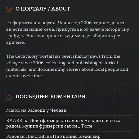
О ПОРТАЛУ / ABOUT
Информативни портал Чечаве од 2006. године доноси
вијести из нашег села, прикупља и објављује историјску
грађу, те биљежи приче о људима и догађајима кроз
вријеме.
The Cecava.org portal has been sharing news from the
village since 2006, collecting and publishing historical
materials, and documenting stories about local people and
events over time.
ПОСЉЕДЊИ КОМЕНТАРИ
Marko
на
Засеоци у Чечави
RAARR
на
Нови фризерски салон у Чечави почео са
радом, мушки фризерски салон ,, Ђоле “
Радован Николић
на
На Укрини Томин вир