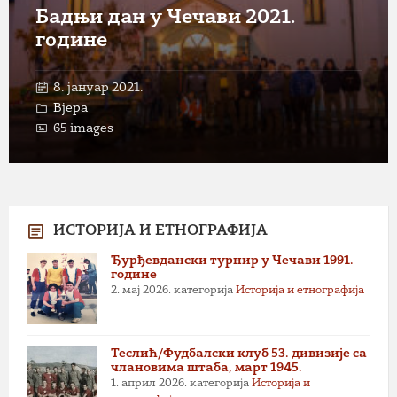
Бадњи дан у Чечави 2021.
године
8. јануар 2021.
Вјера
65 images
ИСТОРИЈА И ЕТНОГРАФИЈА
Ђурђевдански турнир у Чечави 1991.
године
2. мај 2026.
категорија
Историја и етнографија
Теслић/Фудбалски клуб 53. дивизије са
члановима штаба, март 1945.
1. април 2026.
категорија
Историја и