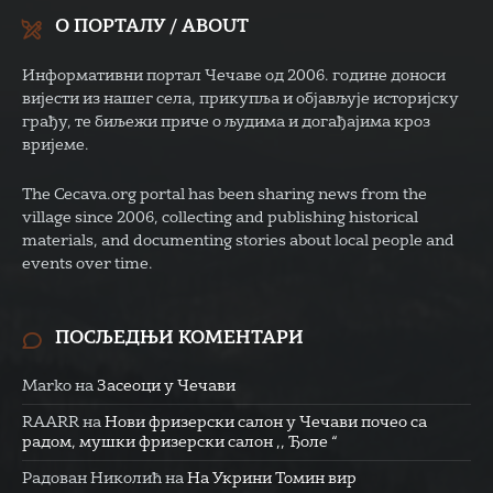
О ПОРТАЛУ / ABOUT
Информативни портал Чечаве од 2006. године доноси
вијести из нашег села, прикупља и објављује историјску
грађу, те биљежи приче о људима и догађајима кроз
вријеме.
The Cecava.org portal has been sharing news from the
village since 2006, collecting and publishing historical
materials, and documenting stories about local people and
events over time.
ПОСЉЕДЊИ КОМЕНТАРИ
Marko
на
Засеоци у Чечави
RAARR
на
Нови фризерски салон у Чечави почео са
радом, мушки фризерски салон ,, Ђоле “
Радован Николић
на
На Укрини Томин вир