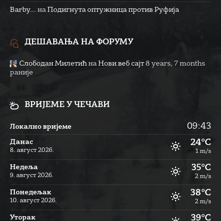
Barby...
на
Подигнута оптужница против Руфија
ДЕШАВАЊА НА ФОРУМУ
Слободан Милетић
на
Нови веб сајт
8 years, 7 months
раније
ВРИЈЕМЕ У ЧЕЧАВИ
09:43
Локално вријеме
24°C
Данас
8. август 2026.
1 m/s
35°C
Недеља
9. август 2026.
2 m/s
38°C
Понедељак
10. август 2026.
2 m/s
39°C
Уторак