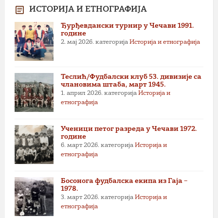
ИСТОРИЈА И ЕТНОГРАФИЈА
Ђурђевдански турнир у Чечави 1991.
године
2. мај 2026.
категорија
Историја и етнографија
Теслић/Фудбалски клуб 53. дивизије са
члановима штаба, март 1945.
1. април 2026.
категорија
Историја и
етнографија
Ученици петог разреда у Чечави 1972.
године
6. март 2026.
категорија
Историја и
етнографија
Босонога фудбалска екипа из Гаја –
1978.
3. март 2026.
категорија
Историја и
етнографија