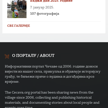
Бадњи дан 2025. године
7. јануар 2025.
107 фотографија
СВЕ ГАЛЕРИЈЕ
О ПОРТАЛУ / ABOUT
Информативни портал Чечаве од 2006. године доноси
вијести из нашег села, прикупља и објављује историјску
грађу, те биљежи приче о људима и догађајима кроз
вријеме.
The Cecava.org portal has been sharing news from the
village since 2006, collecting and publishing historical
materials, and documenting stories about local people and
events over time.