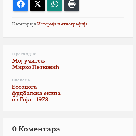
Facebook
X
WhatsApp
Print
Категорија
Историја и етнографија
Претходна
Мој учитељ
Мирко Петковић
Следећа
Босонога
фудбалска екипа
из Гаја - 1978.
0 Коментарa