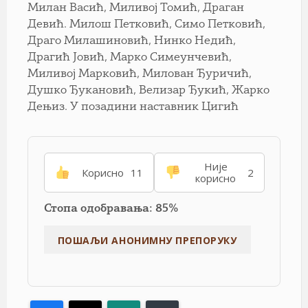
Милан Васић, Миливој Томић, Драган
Девић. Милош Петковић, Симо Петковић,
Драго Милашиновић, Нинко Недић,
Драгић Јовић, Марко Симеунчевић,
Миливој Марковић, Милован Ђуричић,
Душко Ђукановић, Велизар Ђукић, Жарко
Дењиз. У позадини наставник Цигић
Није
Корисно
11
2
корисно
Стопа одобравања: 85%