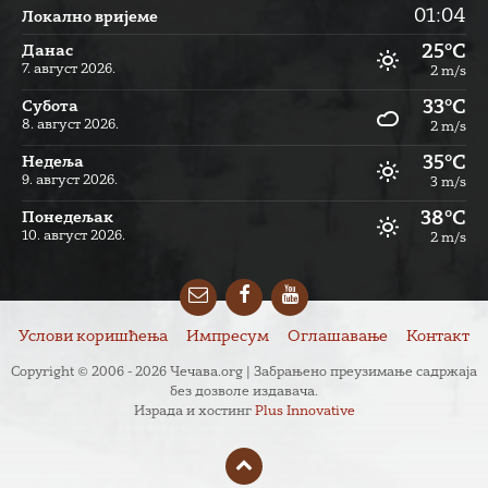
01:04
Локално вријеме
25°C
Данас
7. август 2026.
2 m/s
33°C
Субота
8. август 2026.
2 m/s
35°C
Недеља
9. август 2026.
3 m/s
38°C
Понедељак
10. август 2026.
2 m/s
Email
Facebook
YouTube
Услови коришћења
Импресум
Оглашавање
Контакт
Copyright © 2006 - 2026 Чечава.org | Забрањено преузимање садржаја
без дозволе издавача.
Израда и хостинг
Plus Innovative