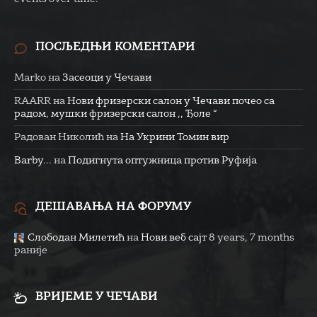
ПОСЉЕДЊИ КОМЕНТАРИ
Marko
на
Засеоци у Чечави
RAARR
на
Нови фризерски салон у Чечави почео са
радом, мушки фризерски салон ,, Ђоле “
Радован Николић
на
На Укрини Томин вир
Barby...
на
Подигнута оптужница против Руфија
ДЕШАВАЊА НА ФОРУМУ
Слободан Милетић
на
Нови веб сајт
8 years, 7 months
раније
ВРИЈЕМЕ У ЧЕЧАВИ