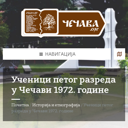
Skip
Skip
Skip
to
to
to
content
left
footer
sidebar
НАВИГАЦИЈА
Ученици петог разреда
у Чечави 1972. године
Почетна
/
Историја и етнографија
/
Ученици петог
разреда у Чечави 1972. године