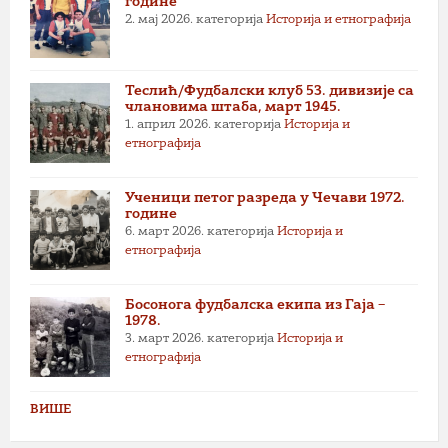
године
2. мај 2026.
категорија
Историја и етнографија
Теслић/Фудбалски клуб 53. дивизије са
члановима штаба, март 1945.
1. април 2026.
категорија
Историја и
етнографија
Ученици петог разреда у Чечави 1972.
године
6. март 2026.
категорија
Историја и
етнографија
Босонога фудбалска екипа из Гаја –
1978.
3. март 2026.
категорија
Историја и
етнографија
ВИШЕ