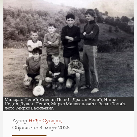
Милорад Пепић, Стјепан Пепић, Драган Недић, Нинко
Недић, Душан Пепић, Мирко Миловановић и Зоран Томић.
Фото: Мирко Васиљевић
Аутор
Неђо Сувајац
Објављено 3. март 2026.