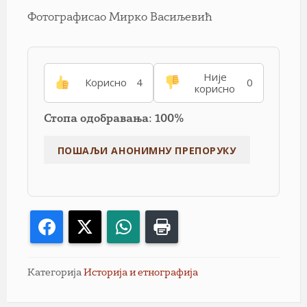
Фотографисао Мирко Васиљевић
Није
Корисно
4
0
корисно
Стопа одобравања: 100%
Facebook
X
WhatsApp
Print
Категорија
Историја и етнографија