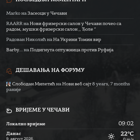
Marko
на
Засеоци у Чечави
RAARR
на
Нови фризерски салон у Чечави почео са
радом, мушки фризерски салон ,, Ђоле “
Радован Николић
на
На Укрини Томин вир
Barby...
на
Подигнута оптужница против Руфија
ДЕШАВАЊА НА ФОРУМУ
Слободан Милетић
на
Нови веб сајт
8 years, 7 months
раније
ВРИЈЕМЕ У ЧЕЧАВИ
09:02
Локално вријеме
22°C
Данас
9. август 2026.
0 m/s