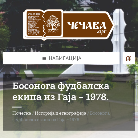
Skip
Skip
Skip
to
to
to
content
left
footer
sidebar
НАВИГАЦИЈА
Босонога фудбалска
екипа из Гаја – 1978.
Почетна
/
Историја и етнографија
/
Босонога
фудбалска екипа из Гаја – 1978.