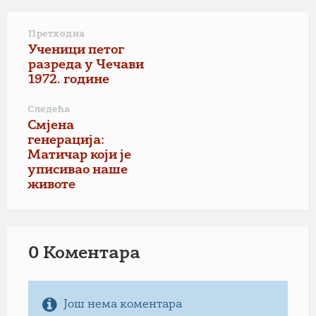
Претходна
Ученици петог
разреда у Чечави
1972. године
Следећа
Смјена
генерација:
Матичар који је
уписивао наше
животе
0 Коментарa
Још нема коментара