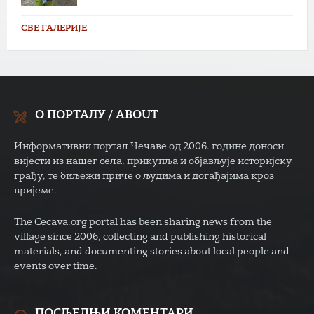
СВЕ ГАЛЕРИЈЕ
О ПОРТАЛУ / ABOUT
Информативни портал Чечаве од 2006. године доноси
вијести из нашег села, прикупља и објављује историјску
грађу, те биљежи приче о људима и догађајима кроз
вријеме.
The Cecava.org portal has been sharing news from the
village since 2006, collecting and publishing historical
materials, and documenting stories about local people and
events over time.
ПОСЉЕДЊИ КОМЕНТАРИ