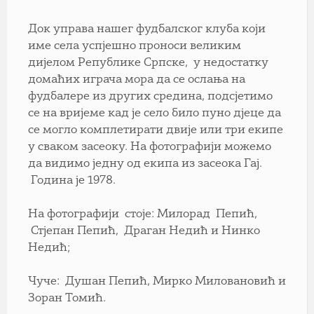
Док управа нашег фудбалског клуба који
име села успјешно проноси великим
дијелом Републике Српске, у недостатку
домаћих играча мора да се ослања на
фудбалере из других средина, подсјетимо
се на вријеме кад је село било пуно дјеце да
се могло комплетирати двије или три екипе
у сваком засеоку. На фотографији можемо
да видимо једну од екипа из засеока Гај.
Година је 1978.
На фотографији стоје: Милорад Пепић,
Стјепан Пепић, Драган Недић и Нинко
Недић;
Чуче: Душан Пепић, Мирко Миловановић и
Зоран Томић.