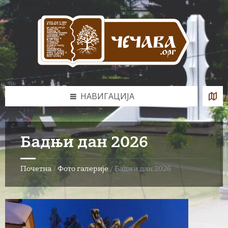
Skip
Skip
Skip
to
to
to
content
left
footer
sidebar
НАВИГАЦИЈА
Бадњи дан 2026
Почетна
/
Фото галерије
/
Бадњи дан 2026