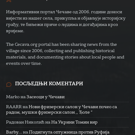
Информативни портал Чечаве од 2006. године доноси
вијести из нашег села, прикупља и објављује историјску
грађу, те биљежи приче о људима и догађајима кроз
вријеме.
The Cecava.org portal has been sharing news from the
village since 2006, collecting and publishing historical
materials, and documenting stories about local people and
events over time.
ПОСЉЕДЊИ КОМЕНТАРИ
Marko
на
Засеоци у Чечави
RAARR
на
Нови фризерски салон у Чечави почео са
радом, мушки фризерски салон ,, Ђоле “
Радован Николић
на
На Укрини Томин вир
Barby...
на
Подигнута оптужница против Руфија