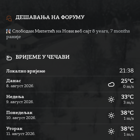
ДЕШАВАЊА НА ФОРУМУ
Слободан Милетић
на
Нови веб сајт
8 years, 7 months
раније
ВРИЈЕМЕ У ЧЕЧАВИ
21:38
Локално вријеме
25°C
Данас
8. август 2026.
0 m/s
33°C
Недеља
9. август 2026.
3 m/s
38°C
Понедељак
10. август 2026.
1 m/s
38°C
Уторак
11. август 2026.
1 m/s