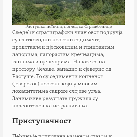
Растушка пећина, поглед са Стражбенице
Сљедећи стратиграфски члан овог подручја
су слатководни неогени седимент,
представљен пјесковитим и глиновитим
лапорима, лапорастим кречњацима,
глинама и пјешчарима. Налазе се на
простору Чечаве, западно и сјеверно од
Растуше. То су седименти копненог
(језерског) неогена који у многим
локалитетима садрже слојеве угља.
Занимљиве резултате пружила су
палеонтолошка истраживања.
Приступачност
Пећина је поплочана каменом стазом и