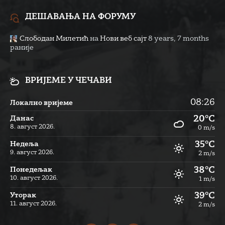
ДЕШАВАЊА НА ФОРУМУ
Слободан Милетић
на
Нови веб сајт
8 years, 7 months
раније
ВРИЈЕМЕ У ЧЕЧАВИ
08:26
Локално вријеме
20°C
Данас
8. август 2026.
0 m/s
35°C
Недеља
9. август 2026.
2 m/s
38°C
Понедељак
10. август 2026.
1 m/s
39°C
Уторак
11. август 2026.
2 m/s