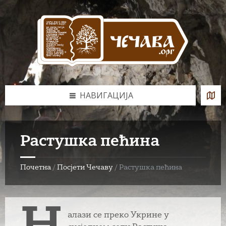
Skip
Skip
Skip
to
to
to
content
left
footer
sidebar
НАВИГАЦИЈА
Растушка пећина
Почетна
/
Посјети Чечаву
/
Растушка пећина
алази се преко Укрине у