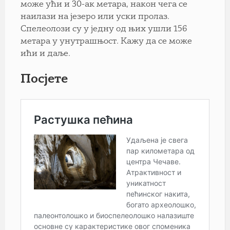
може ући и 30-ак метара, након чега се
наилази на језеро или уски пролаз.
Спелеолози су у једну од њих ушли 156
метара у унутрашњост. Кажу да се може
ићи и даље.
Посјете