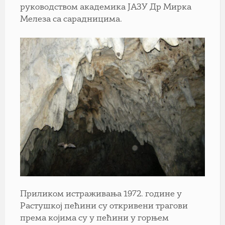
руководством академика ЈАЗУ Др Мирка
Мелеза са сарадницима.
Приликом истраживања 1972. године у
Растушкој пећини су откривени трагови
према којима су у пећини у горњем