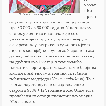
комад
ићи
Зуб носорога пронађен у пећини
дрвен
ог угља, које су користили неандерталци
пре 30.000 до 60.000 година. У пећинском
систему ходника и канала који се од
улазног дијела пружају према сјеверу и
сјеверозападу, откривена су многа мјеста
лијепих медвјеђих брушења. У средишњем
дијелу пећинског ходника при ископавању
на дубини око 1 метар, у тамносмеђој
иловачи с коридираним камењем и бројним
костима, нађени су и трагови са зубима
пећинског медвједа (
Ursus spelaelaus
). То је
горњоплеустоцеутски сисар геолошке
старости 9808 ± 124 године п.н.е. Осим тога,
пронађени су остаци плеистоценског вука
(
Canis lupus
).