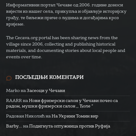
Информативни портал Чечаве од 2006. године доноси
вијести из нашег села, прикупља и објављује историјску
грађу, те биљежи приче о људима и догађајима кроз
вријеме.
The Cecava.org portal has been sharing news from the
village since 2006, collecting and publishing historical
materials, and documenting stories about local people and
events over time.
ПОСЉЕДЊИ КОМЕНТАРИ
Marko
на
Засеоци у Чечави
RAARR
на
Нови фризерски салон у Чечави почео са
радом, мушки фризерски салон ,, Ђоле “
Радован Николић
на
На Укрини Томин вир
Barby...
на
Подигнута оптужница против Руфија