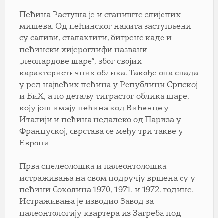
Пећина Растуша је и станиште слијепих
мишева. Од пећинског накита заступљени
су саливи, сталактити, бигрене каде и
пећински хијероглифи названи
„леопардове шаре“, због својих
карактеристичних облика. Такође она спада
у ред највећих пећина у Републици Српској
и БиХ, а по детаљу тиграстог облика шаре,
коју још имају пећина код Вићенце у
Италији и пећина недалеко од Париза у
Француској, сврстава се међу три такве у
Европи.
Прва спелеолошка и палеонтолошка
истраживања на овом подручју вршена су у
пећини Соколина 1970, 1971. и 1972. године.
Истраживања је изводио Завод за
палеонтологију квартера из Загреба под