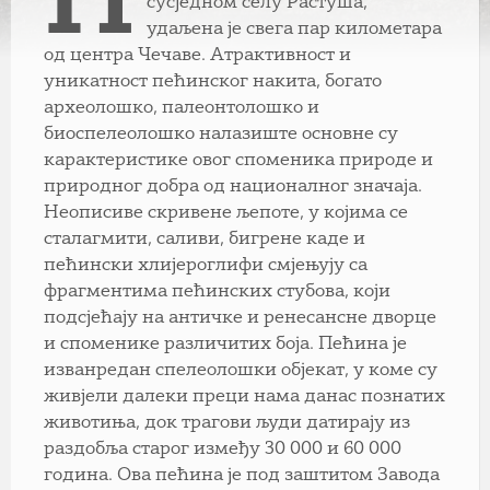
Н
сусједном селу Растуша,
удаљена је свега пар километара
од центра Чечаве. Атрактивност и
уникатност пећинског накита, богато
археолошко, палеонтолошко и
биоспелеолошко налазиште основне су
карактеристике овог споменика природе и
природног добра од националног значаја.
Неописиве скривене љепоте, у којима се
сталагмити, саливи, бигрене каде и
пећински хлијероглифи смјењују са
фрагментима пећинских стубова, који
подсјећају на античке и ренесансне дворце
и споменике различитих боја. Пећина је
изванредан спелеолошки објекат, у коме су
живјели далеки преци нама данас познатих
животиња, док трагови људи датирају из
раздобља старог између 30 000 и 60 000
година. Ова пећина је под заштитом Завода