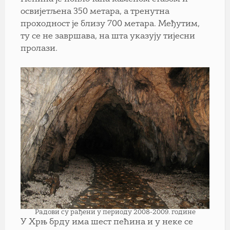
освијетљена 350 метара, а тренутна
проходност је близу 700 метара. Међутим,
ту се не завршава, на шта указују тијесни
пролази.
Радови су рађени у периоду 2008-2009. године
У Хрњ брду има шест пећина и у неке се