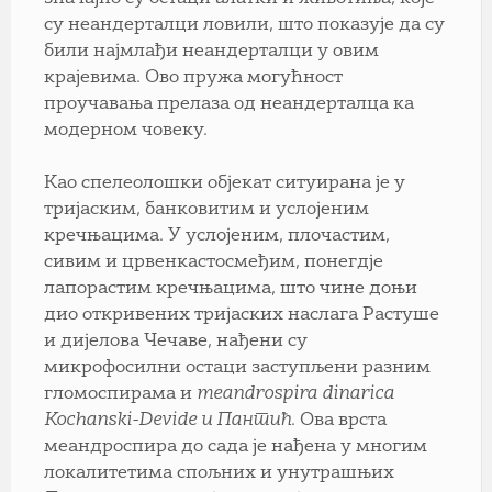
су неандерталци ловили, што показује да су
били најмлађи неандерталци у овим
крајевима. Ово пружа могућност
проучавања прелаза од неандерталца ка
модерном човеку.
Као спелеолошки објекат ситуирана је у
тријаским, банковитим и услојеним
кречњацима. У услојеним, плочастим,
сивим и црвенкастосмеђим, понегдје
лапорастим кречњацима, што чине доњи
дио откривених тријаских наслага Растуше
и дијелова Чечаве, нађени су
микрофосилни остаци заступљени разним
гломоспирама и
meandrospira dinarica
Kochanski-Devide и Пантић
. Ова врста
меандроспира до сада је нађена у многим
локалитетима спољних и унутрашњих