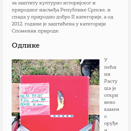
за заштиту културно историјског и
природног насљеђа Републике Српске, и
спада у природно добро II категорије, а од
2012. године је заштићена у категорији
Споменик природе.
Одлике
У
пећи
ни
Расту
ша је
откри
вено
камен
о
оруђе
и