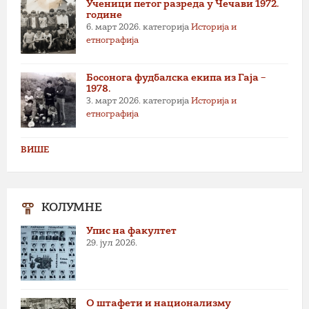
Ученици петог разреда у Чечави 1972.
године
6. март 2026.
категорија
Историја и
етнографија
Босонога фудбалска екипа из Гаја –
1978.
3. март 2026.
категорија
Историја и
етнографија
ВИШЕ
КОЛУМНЕ
Упис на факултет
29. јул 2026.
О штафети и национализму