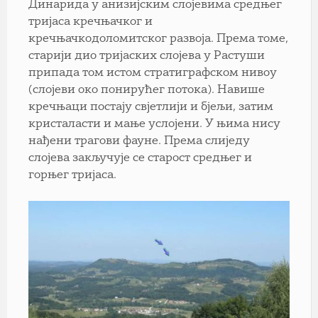
Динарида у анизијским слојевима средњег
тријаса кречњачког и
кречњачкодоломитског развоја. Према томе,
старији дио тријаских слојева у Растуши
припада том истом стратиграфском нивоу
(слојеви око понирућег потока). Навише
кречњаци постају свјетлији и бјељи, затим
кристаласти и мање услојени. У њима нису
нађени трагови фауне. Према слиједу
слојева закључује се старост средњег и
горњег тријаса.