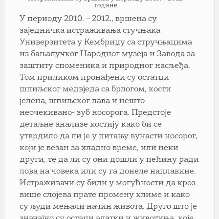
године
У периоду 2010. – 2012., вршена су
заједничка истраживања стучњака
Универзитета у Кембриџу са стручњацима
из бањалучког Народног музеја и Завода за
заштиту споменика и природног насљеђа.
Том приликом пронађени су остатци
шпиљског медвједа са брлогом, кости
јелена, шпиљског лава и нешто
неочекивано- зуб носорога. Предстоје
детаљне анализе костију како би се
утврдило да ли је у питању вунасти носорог,
који је везан за хладно време, или неки
други, те да ли су они дошли у пећину ради
лова на човека или су га донеле наплавине.
Истраживачи су били у могућности да кроз
више слојева прате промену климе и како
су људи мењали начин живота. Друго што је
значајно су остаци алатки и животиња, које