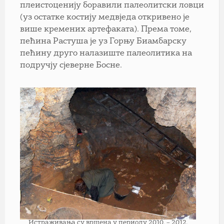
плеистоценију боравили палеолитски ловци
(уз остатке костију медвједа откривено је
више кремених артефаката). Према томе,
пећина Растуша је уз Горњу Биамбарску
пећину друго налазиште палеолитика на
подручју сјеверне Босне.
Истраживања су вршена у периоду 2010. – 2012.