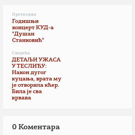
Претходна
Годишњи
концерт КУД-а
"Душан
Станковић"
Следећа
ДЕТАЉИ УЖАСА
У ТЕСЛИЋУ:
Након дугог
куцања, врата му
је отворила кћер.
Била је сва
крвава
0 Коментарa