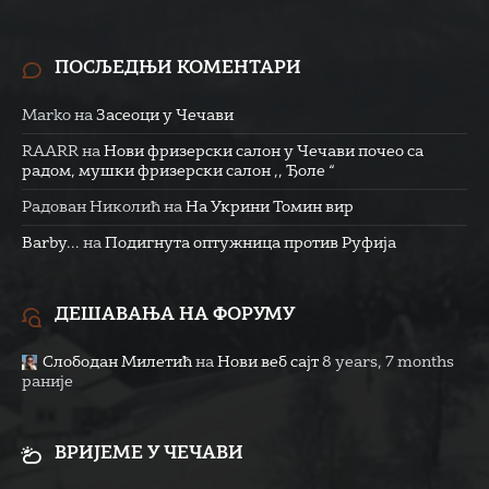
ПОСЉЕДЊИ КОМЕНТАРИ
Marko
на
Засеоци у Чечави
RAARR
на
Нови фризерски салон у Чечави почео са
радом, мушки фризерски салон ,, Ђоле “
Радован Николић
на
На Укрини Томин вир
Barby...
на
Подигнута оптужница против Руфија
ДЕШАВАЊА НА ФОРУМУ
Слободан Милетић
на
Нови веб сајт
8 years, 7 months
раније
ВРИЈЕМЕ У ЧЕЧАВИ