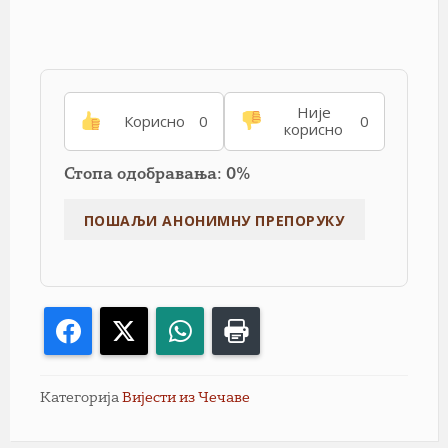
Није
Корисно
0
0
корисно
Стопа одобравања: 0%
Facebook
X
WhatsApp
Print
Категорија
Вијести из Чечаве