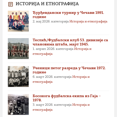
ИСТОРИЈА И ЕТНОГРАФИЈА
Ђурђевдански турнир у Чечави 1991.
године
2. мај 2026.
категорија
Историја и етнографија
Теслић/Фудбалски клуб 53. дивизије са
члановима штаба, март 1945.
1. април 2026.
категорија
Историја и
етнографија
Ученици петог разреда у Чечави 1972.
године
6. март 2026.
категорија
Историја и
етнографија
Босонога фудбалска екипа из Гаја –
1978.
3. март 2026.
категорија
Историја и
етнографија