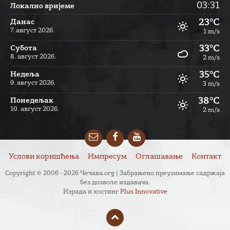
03:31
Локално вријеме
23°C
Данас
7. август 2026.
1 m/s
33°C
Субота
8. август 2026.
2 m/s
35°C
Недеља
9. август 2026.
3 m/s
38°C
Понедељак
10. август 2026.
2 m/s
Email
Facebook
YouTube
Услови коришћења
Импресум
Оглашавање
Контакт
Copyright © 2006 - 2026 Чечава.org | Забрањено преузимање садржаја
без дозволе издавача.
Израда и хостинг
Plus Innovative