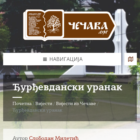
Skip
Skip
Skip
to
to
to
content
left
footer
sidebar
НАВИГАЦИЈА
Ђурђевдански уранак
Почетна
/
Вијести
/
Вијести из Чечаве
/
Ђурђевдански уранак
Аутор
Слободан Милетић