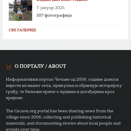
7. јануар 2025.
107 фотографија
СВЕ ГАЛЕРИЈЕ
О ПОРТАЛУ / ABOUT
Информативни портал Чечаве од 2006. године доноси
вијести из нашег села, прикупља и објављује историјску
грађу, те биљежи приче о људима и догађајима кроз
вријеме.
The Cecava.org portal has been sharing news from the
village since 2006, collecting and publishing historical
materials, and documenting stories about local people and
events over time.