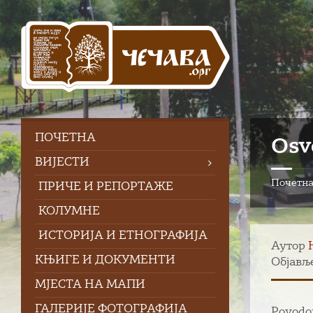
Skip
Skip
Skip
to
to
to
content
left
footer
sidebar
ПOЧЕТНА
Osv
ВИЈЕСТИ
Почетн
ПРИЧЕ И РЕПОРТАЖЕ
КОЛУМНЕ
ИСТОРИЈА И ЕТНОГРАФИЈА
Аутор
КЊИГЕ И ДОКУМЕНТИ
Објавље
МЈЕСТА НА МАПИ
ГАЛЕРИЈЕ ФОТОГРАФИЈА
Povodo