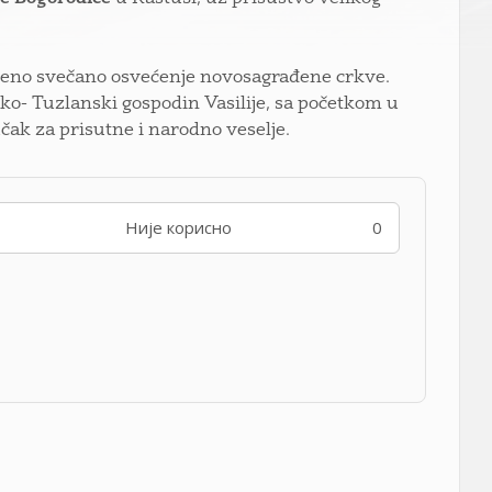
ljeno svečano osvećenje novosagrađene crkve.
ko- Tuzlanski gospodin Vasilije, sa početkom u
učak za prisutne i narodno veselje.
Није корисно
0