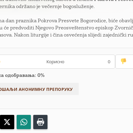
jernika održano je večernje bogosluženje.
na dan praznika Pokrova Presvete Bogorodice, biće obav
ju će predvoditi Njegovo Preosveštenstvo episkop Zvornič
asova. Nakon liturgije i čina osvećenja slijedi zajednički r
Корисно
0
па одобравања: 0%
acebook
X
WhatsApp
Print