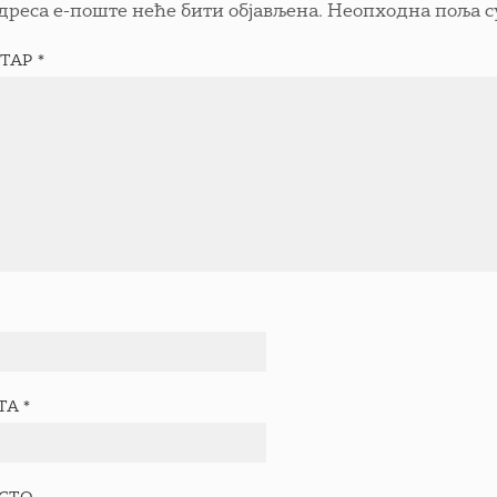
дреса е-поште неће бити објављена.
Неопходна поља с
ТАР
*
ТА
*