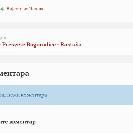
ија
Вијести из Чечаве
дна
 Presvete Bogorodice - Rastuša
ментарa
ош нема коментара
ите коментар