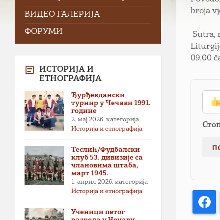
broja v
ВИДЕО ГАЛЕРИЈА
ФОРУМИ
Sutra, 
Liturgi
09.00 č
ИСТОРИЈА И
ЕТНОГРАФИЈА
Ђурђевдански
турнир у Чечави 1991.
године
2. мај 2026.
категорија
Сто
Историја и етнографија
Теслић/Фудбалски
клуб 53. дивизије са
члановима штаба,
март 1945.
1. април 2026.
категорија
Историја и етнографија
F
Ученици петог
разреда у Чечави