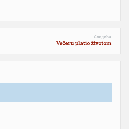
Следећа
Večeru platio životom