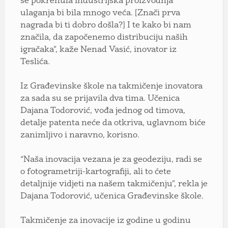
se pokrenula industrijska proizvodnja
ulaganja bi bila mnogo veća. [Znači prva
nagrada bi ti dobro došla?] I te kako bi nam
značila, da započenemo distribuciju naših
igračaka”, kaže Nenad Vasić, inovator iz
Teslića.
Iz Građevinske škole na takmičenje inovatora
za sada su se prijavila dva tima. Učenica
Dajana Todorović, vođa jednog od timova,
detalje patenta neće da otkriva, uglavnom biće
zanimljivo i naravno, korisno.
“Naša inovacija vezana je za geodeziju, radi se
o fotogrametriji-kartografiji, ali to ćete
detaljnije vidjeti na našem takmičenju”, rekla je
Dajana Todorović, učenica Građevinske škole.
Takmičenje za inovacije iz godine u godinu