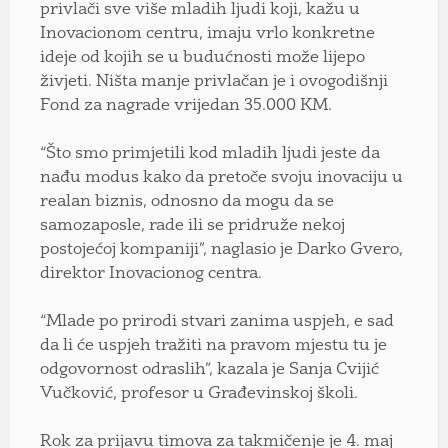
privlači sve više mladih ljudi koji, kažu u
Inovacionom centru, imaju vrlo konkretne
ideje od kojih se u budućnosti može lijepo
živjeti. Ništa manje privlačan je i ovogodišnji
Fond za nagrade vrijedan 35.000 KM.
“Što smo primjetili kod mladih ljudi jeste da
nađu modus kako da pretoče svoju inovaciju u
realan biznis, odnosno da mogu da se
samozaposle, rade ili se pridruže nekoj
postojećoj kompaniji”, naglasio je Darko Gvero,
direktor Inovacionog centra.
“Mlade po prirodi stvari zanima uspjeh, e sad
da li će uspjeh tražiti na pravom mjestu tu je
odgovornost odraslih”, kazala je Sanja Cvijić
Vučković, profesor u Građevinskoj školi.
Rok za prijavu timova za takmičenje je 4. maj