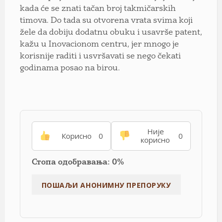
kada će se znati tačan broj takmičarskih
timova. Do tada su otvorena vrata svima koji
žele da dobiju dodatnu obuku i usavrše patent,
kažu u Inovacionom centru, jer mnogo je
korisnije raditi i usvršavati se nego čekati
godinama posao na birou.
Није
Корисно
0
0
корисно
Стопа одобравања: 0%