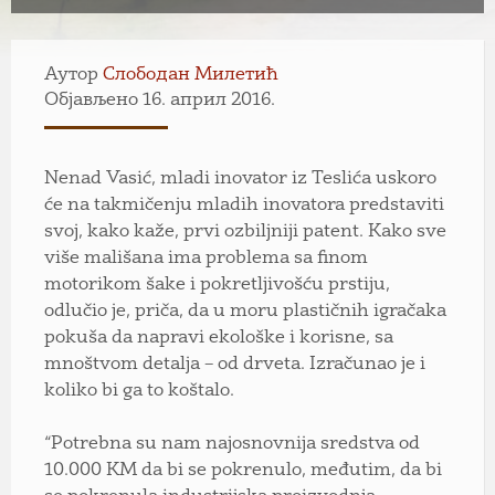
Аутор
Слободан Милетић
Објављено 16. април 2016.
Nenad Vasić, mladi inovator iz Teslića uskoro
će na takmičenju mladih inovatora predstaviti
svoj, kako kaže, prvi ozbiljniji patent. Kako sve
više mališana ima problema sa finom
motorikom šake i pokretljivošću prstiju,
odlučio je, priča, da u moru plastičnih igračaka
pokuša da napravi ekološke i korisne, sa
mnoštvom detalja – od drveta. Izračunao je i
koliko bi ga to koštalo.
“Potrebna su nam najosnovnija sredstva od
10.000 KM da bi se pokrenulo, međutim, da bi