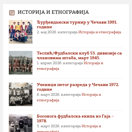
ИСТОРИЈА И ЕТНОГРАФИЈА
Ђурђевдански турнир у Чечави 1991.
године
2. мај 2026.
категорија
Историја и етнографија
Теслић/Фудбалски клуб 53. дивизије са
члановима штаба, март 1945.
1. април 2026.
категорија
Историја и
етнографија
Ученици петог разреда у Чечави 1972.
године
6. март 2026.
категорија
Историја и
етнографија
Босонога фудбалска екипа из Гаја –
1978.
3. март 2026.
категорија
Историја и