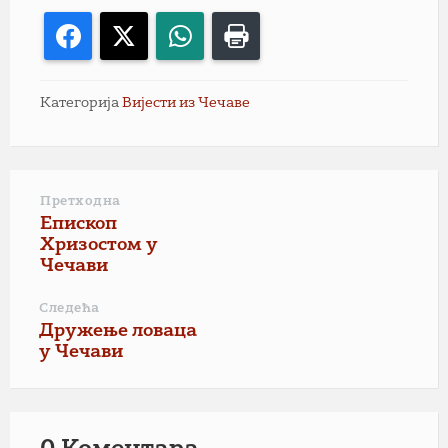
Facebook
X
WhatsApp
Print
Категорија
Вијести из Чечаве
Претходна
Епископ
Хризостом у
Чечави
Следећа
Дружење ловаца
у Чечави