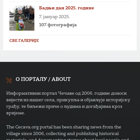
Бадњи дан 2025. године
7. јануар 2025.
107 фотографија
СВЕ ГАЛЕРИЈЕ
О ПОРТАЛУ / ABOUT
Информативни портал Чечаве од 2006. године доноси
вијести из нашег села, прикупља и објављује историјску
грађу, те биљежи приче о људима и догађајима кроз
вријеме.
The Cecava.org portal has been sharing news from the
village since 2006, collecting and publishing historical