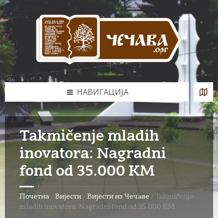
Skip
Skip
Skip
to
to
to
content
left
footer
sidebar
НАВИГАЦИЈА
Takmičenje mladih
inovatora: Nagradni
fond od 35.000 KM
Почетна
/
Вијести
/
Вијести из Чечаве
/
Takmičenje
mladih inovatora: Nagradni fond od 35.000 KM