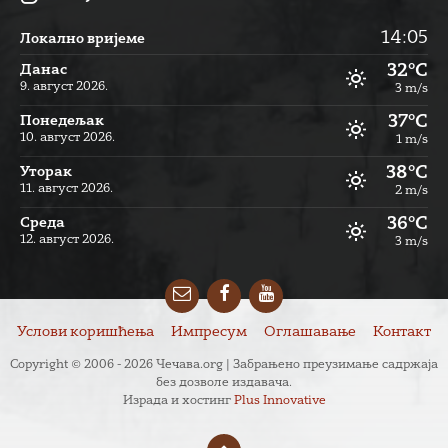
14:05
Локално вријеме
32°C
Данас
9. август 2026.
3 m/s
37°C
Понедељак
10. август 2026.
1 m/s
38°C
Уторак
11. август 2026.
2 m/s
36°C
Cреда
12. август 2026.
3 m/s
Email
Facebook
YouTube
Услови коришћења
Импресум
Оглашавање
Контакт
Copyright © 2006 - 2026 Чечава.org | Забрањено преузимање садржаја
без дозволе издавача.
Израда и хостинг
Plus Innovative