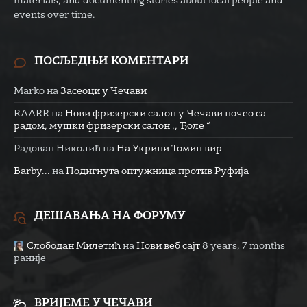
materials, and documenting stories about local people and
events over time.
ПОСЉЕДЊИ КОМЕНТАРИ
Marko
на
Засеоци у Чечави
RAARR
на
Нови фризерски салон у Чечави почео са
радом, мушки фризерски салон ,, Ђоле “
Радован Николић
на
На Укрини Томин вир
Barby...
на
Подигнута оптужница против Руфија
ДЕШАВАЊА НА ФОРУМУ
Слободан Милетић
на
Нови веб сајт
8 years, 7 months
раније
ВРИЈЕМЕ У ЧЕЧАВИ