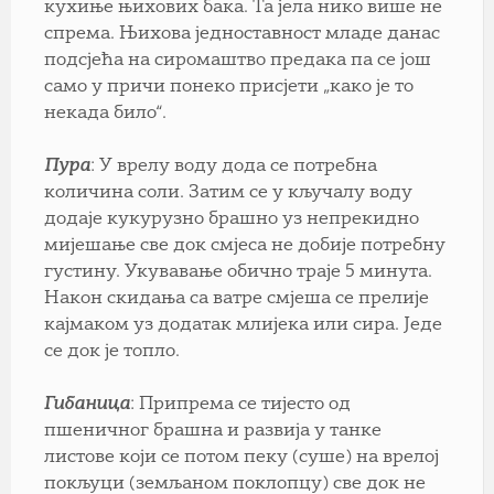
кухиње њихових бака. Та јела нико више не
спрема. Њихова једноставност младе данас
подсјећа на сиромаштво предака па се још
само у причи понеко присјети „како је то
некада било“.
Пура
: У врелу воду дода се потребна
количина соли. Затим се у кључалу воду
додаје кукурузно брашно уз непрекидно
мијешање све док смјеса не добије потребну
густину. Укувавање обично траје 5 минута.
Након скидања са ватре смјеша се прелије
кајмаком уз додатак млијека или сира. Једе
се док је топло.
Гибаница
: Припрема се тијесто од
пшеничног брашна и развија у танке
листове који се потом пеку (суше) на врелој
покљуци (земљаном поклопцу) све док не