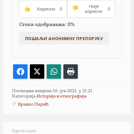
Није
Корисно
0
0
корисно
Стопа одобравања: 0%
Facebook
X
WhatsApp
Print
Посљедња измјена 10. јун 2021. у 21:21
Категорија
Историја и етнографија
Бранко Перић
Претходна