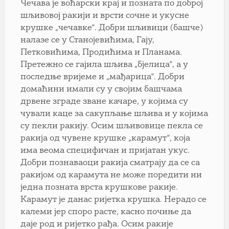
Чечава је воћарски крај и позната по доброј
шљивовој ракији и врсти сочне и укусне
крушке „чечавке“. Добри шљивици (башче)
налазе се у Станојевићима, Гају,
Петковићима, Продићима и Планама.
Претежно се гајила шљива „бјелица“, а у
последње вријеме и „мађарица“. Добри
домаћини имали су у својим башчама
дрвене зграде зване качаре, у којима су
чували каце за сакупљање шљива и у којима
су пекли ракију. Осим шљивовице пекла се
ракија од чувене крушке „карамут“, која
има веома специфичан и пријатан укус.
Добри познаваоци ракија сматрају да се са
ракијом од карамута не може поредити ни
једна позната врста крушкове ракије.
Карамут је данас ријетка крушка. Нерадо се
калеми јер споро расте, касно почиње да
даје род и ријетко рађа. Осим ракије