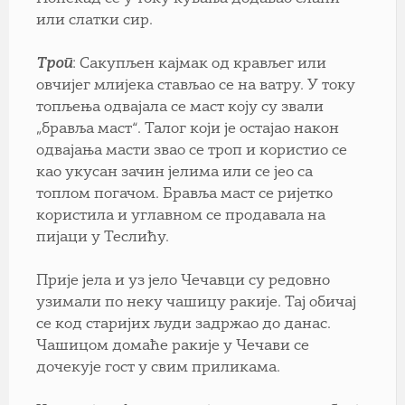
или слатки сир.
Троп
: Сакупљен кајмак од крављег или
овчијег млијека стављао се на ватру. У току
топљења одвајала се маст коју су звали
„бравља маст“. Талог који је остајао након
одвајања масти звао се троп и користио се
као укусан зачин јелима или се јео са
топлом погачом. Бравља маст се ријетко
користила и углавном се продавала на
пијаци у Теслићу.
Прије јела и уз јело Чечавци су редовно
узимали по неку чашицу ракије. Тај обичај
се код старијих људи задржао до данас.
Чашицом домаће ракије у Чечави се
дочекује гост у свим приликама.