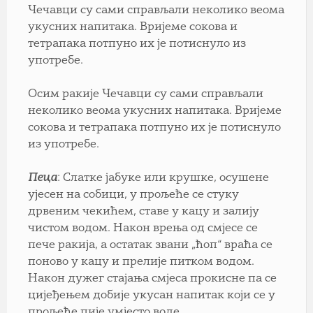
Чечавци су сами справљали неколико веома
укусних напитака. Вријеме сокова и
тетрапака потпуно их је потиснуло из
употребе.
Осим ракије Чечавци су сами справљали
неколико веома укусних напитака. Вријеме
сокова и тетрапака потпуно их је потиснуло
из употребе.
Пеца
: Слатке јабуке или крушке, осушене
ујесен на собици, у прољеће се стуку
дрвеним чекићем, ставе у кацу и залију
чистом водом. Након врења од смјесе се
пече ракија, а остатак звани „ћоп“ враћа се
поново у кацу и прелије питком водом.
Након дужег стајања смјеса прокисне па се
цијеђењем добије укусан напитак који се у
прољеће пије умјесто воде.