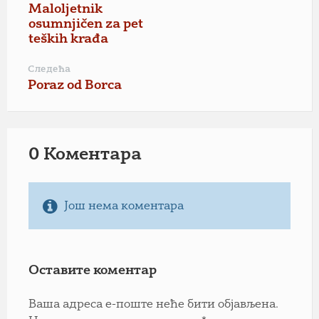
Maloljetnik
osumnjičen za pet
teških krađa
Следећа
Poraz od Borca
0 Коментарa
Још нема коментара
Оставите коментар
Ваша адреса е-поште неће бити објављена.