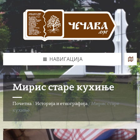
Skip
Skip
Skip
to
to
to
content
left
footer
sidebar
НАВИГАЦИЈА
Мирис старе кухиње
Почетна
/
Историја и етнографија
/
Мирис старе
кухиње