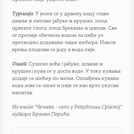
Туршија
: У јесен се у дрвену кацу ставе
дивље и питоме јабуке и крушке, плод
црвеног глога, плод брекиње и шипак. Све
се прелије обичном водом за пиће уз
претходно додавање чаше шећера. Након
врења плодови се једу а вода пије.
Ошап
: Сушено воће (јабуке, шљиве и
крушке) кува се у доста воде. У току кувања
додаје се шећер по жељи. Охлађена кувана
вода зове се ошап и пије се као врло укусан
напитак
Из књиге ”Чечава – село у Републици Српској”
аутора Бранка Перића.