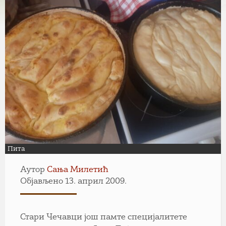
Пита
Аутор
Сања Милетић
Објављено 13. април 2009.
Стари Чечавци још памте специјалитете