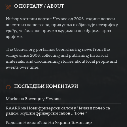
О ПОРТАЛУ / ABOUT
Информативни портал Чечаве од 2006. године доноси
вијести из нашег села, прикупља и објављује историјску
грађу, те биљежи приче о људима и догађајима кроз
вријеме.
The Cecava.org portal has been sharing news from the
village since 2006, collecting and publishing historical
materials, and documenting stories about local people and
events over time.
ПОСЉЕДЊИ КОМЕНТАРИ
Marko
на
Засеоци у Чечави
RAARR
на
Нови фризерски салон у Чечави почео са
радом, мушки фризерски салон ,, Ђоле “
Радован Николић
на
На Укрини Томин вир