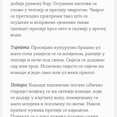
добије румену боју. Осушени листови се
сложе у тепсију и прелију чварогом. Чварог
се претходно припреми тако што се
осушене и испржене сјеменке тикве
(шпице) просију кроз сито и скувају у врелој
води.
Тијепекa
: Просијано кукурузно брашно уз
мало соли умијеси се са млијеком, разлије у
тепсије и пече под сачем. Смјеси се додавао
сир или троп. Испечено тијесто се сијече на
комаде и једе само или уз неки прилог.
Попара
: Комади пшеничне погаче (обично
старије) исијеку се на ситније комаде, који
се додају у кључалу воду, помијешану са
мало млијека и посољену по жељи. Након
кратког кувања прелије се кајмаком.
Понекад се у току кувања додавао слани