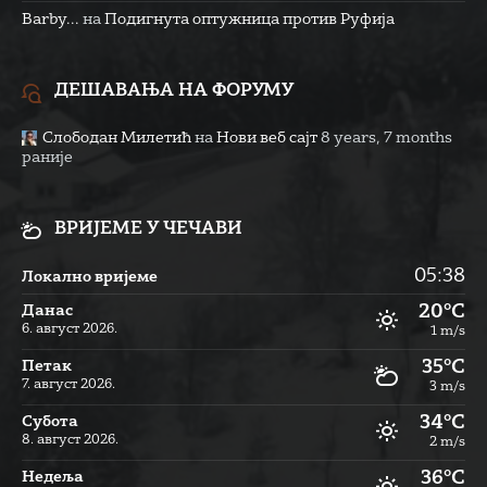
Barby...
на
Подигнута оптужница против Руфија
ДЕШАВАЊА НА ФОРУМУ
Слободан Милетић
на
Нови веб сајт
8 years, 7 months
раније
ВРИЈЕМЕ У ЧЕЧАВИ
05:38
Локално вријеме
20°C
Данас
6. август 2026.
1 m/s
35°C
Петак
7. август 2026.
3 m/s
34°C
Субота
8. август 2026.
2 m/s
36°C
Недеља