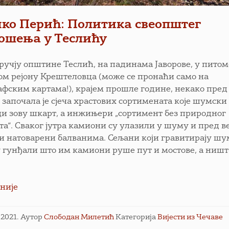
ко Перић: Политика свеопштег
ошења у Теслићу
ручју општине Теслић, на падинама Јаворове, у пито
м рејону Крештеловца (може се пронаћи само на
афским картама!), крајем прошле године, некако пред
, започала је сјеча храстових сортимената које шумски
и зову шкарт, а инжињери „сортимент без природног
та“. Сваког јутра камиони су улазили у шуму и пред в
и натоварени балванима. Сељани који гравитирају ш
у гунђали што им камиони руше пут и мостове, а ништ
…
није
н 2021.
Аутор
Слободан Милетић
Категорија
Вијести из Чечаве