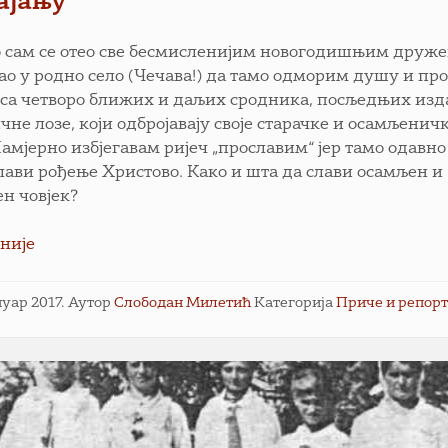
ајању
 сам се отео све бесмисленијим новогодишњим друж
ао у родно село (Чечава!) да тамо одморим душу и пр
са четворо ближих и даљих сродника, посљедњих изд
чне лозе, који одбројавају своје старачке и осамљенич
Намјерно избјегавам ријеч „прославим“ јер тамо одавн
слави рођење Христово. Како и шта да слави осамљен и
ен човјек?
није
ануар 2017.
Аутор
Слободан Милетић
Категорија
Приче и репор