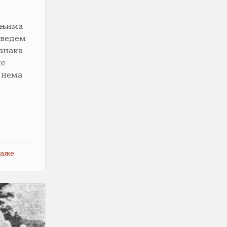
ењима
оведем
анака
ке
о нема
таже