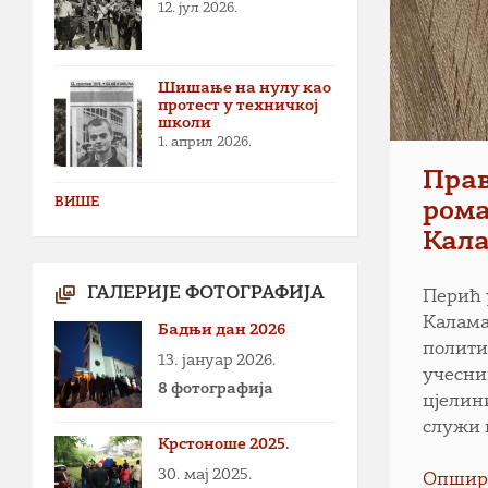
12. јул 2026.
Шишање на нулу као
протест у техничкој
школи
1. април 2026.
Прав
ВИШЕ
рома
Кал
ГАЛЕРИЈЕ ФОТОГРАФИЈА
Перић 
Калама
Бадњи дан 2026
полити
13. јануар 2026.
учесни
8 фотографија
цјелин
служи 
Крстоноше 2025.
30. мај 2025.
Опшир