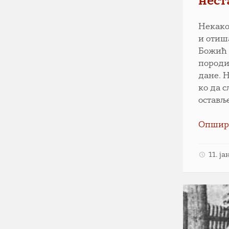
нест
Некако
и отиш
Божић 
породи
дане. 
ко да 
остављ
Опшир
11. ј