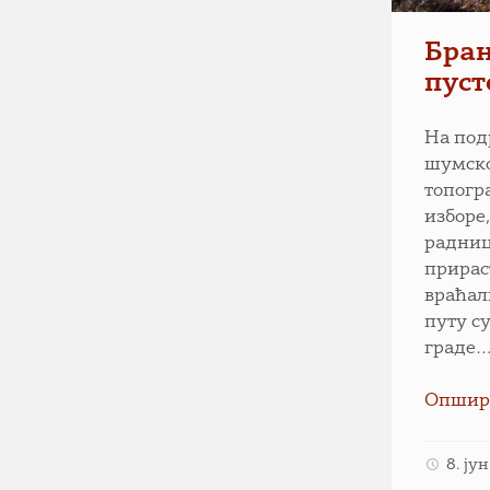
Бран
пуст
На под
шумско
топогр
изборе
радниц
прирас
враћал
путу с
граде
Опшир
8. ју