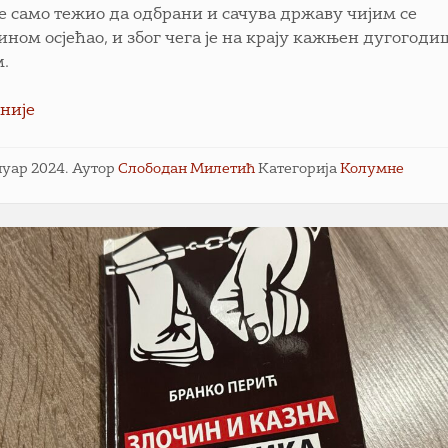
е само тежио да одбрани и сачува државу чијим се
ином осјећао, и због чега је на крају кажњен дугогод
м.
није
ануар 2024.
Аутор
Слободан Милетић
Категорија
Колумне