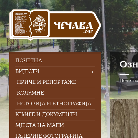
Skip
Skip
Skip
Skip
to
to
to
to
content
left
right
footer
sidebar
sidebar
ПOЧЕТНА
Озн
ВИЈЕСТИ
Почетн
ПРИЧЕ И РЕПОРТАЖЕ
КОЛУМНЕ
ИСТОРИЈА И ЕТНОГРАФИЈА
КЊИГЕ И ДОКУМЕНТИ
МЈЕСТА НА МАПИ
ГАЛЕРИЈЕ ФОТОГРАФИЈА