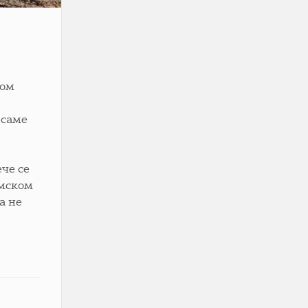
мом
 саме
ече се
умском
а не