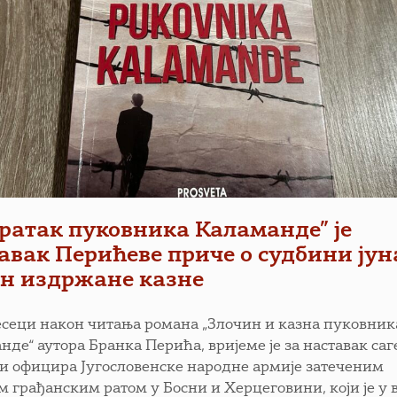
ратак пуковника Каламанде” је
авак Перићеве приче о судбини јун
н издржане казне
есеци након читања романа „Злочин и казна пуковник
де“ аутора Бранка Перића, вријеме је за наставак саг
и официра Југословенске народне армије затеченим
м грађанским ратом у Босни и Херцеговини, који је у 