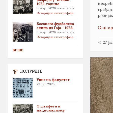
несрећ
1972. године
6. март 2026.
категорија
грађан
Историја и етнографија
робијо
Босонога фудбалска
Опшир
екипа из Гаја – 1978.
3. март 2026.
категорија
Историја и етнографија
27. ј
ВИШЕ
КОЛУМНЕ
Упис на факултет
29. јул 2026.
О штафети и
национализму