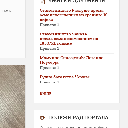
КЊИГЕ И ДОКУМЕНТИ
Становништво Растуше према
ишњом
османском попису из средине 19.
вијека
Прилога: 1
Становништво Чечаве
према османском попису из
1850/51. године
Прилога: 1
Момчило Спасојевић: Легенде
Поусорја
Прилога: 1
Рудна богатства Чечаве
Прилога: 1
ВИШЕ
ПОДРЖИ РАД ПОРТАЛА
Од сада и ти можеш допринијети