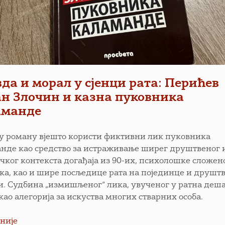
да и морал у сјенци рата: Перићев
н Злочин и казна пуковника
аманде
у роману вјешто користи фиктивни лик пуковника
нде као средство за истраживање ширег друштвеног 
чког контекста догађаја из 90-их, психолошке сложен
ка, као и шире посљедице рата на појединце и друштв
и. Судбина „измишљеног“ лика, увученог у ратна деш
као алегорија за искуства многих стварних особа.
није