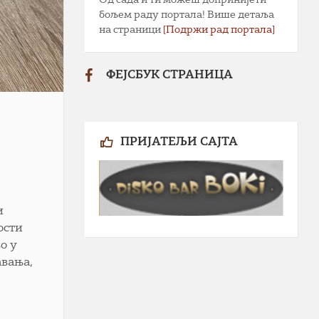
бољем раду портала! Више детаља
на страници
[Подржи рад портала]
ФЕЈСБУК СТРАНИЦА
ПРИЈАТЕЉИ САЈТА
и
ости
о у
авања,