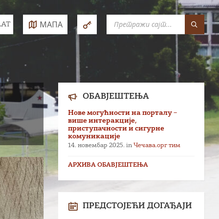
SEARCH:
МАПА
LAT
e:
ОБАВЈЕШТЕЊА
Нове могућности на порталу –
више интеракције,
приступачности и сигурне
комуникације
14. новембар 2025.
in
Чечава.орг тим
АРХИВА ОБАВЈЕШТЕЊА
ПРЕДСТОЈЕЋИ ДОГАЂАЈИ