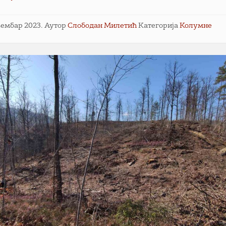
вембар 2023.
Аутор
Слободан Милетић
Категорија
Колумне