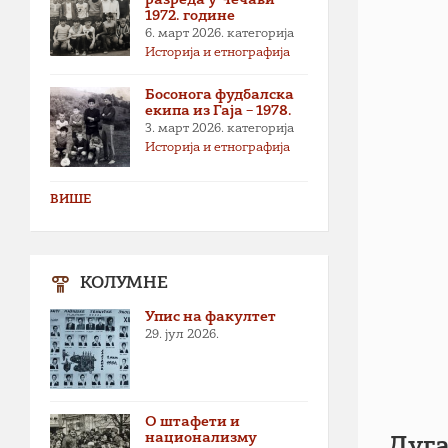
1972. године
6. март 2026.
категорија
Историја и етнографија
Босонога фудбалска
екипа из Гаја – 1978.
3. март 2026.
категорија
Историја и етнографија
ВИШЕ
КОЛУМНЕ
Упис на факултет
29. јул 2026.
О штафети и
национализму
Дуга