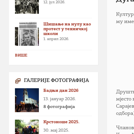
12. јул 2026.
Култур
му име
Шишање на нулу као
протест у техничкој
школи
1. април 2026.
ВИШЕ
ГАЛЕРИЈЕ ФОТОГРАФИЈА
Бадњи дан 2026
Друштв
13. јануар 2026.
мјесто
Сараје
8 фотографија
одбора
Крстоноше 2025.
Чланов
30. мај 2025.