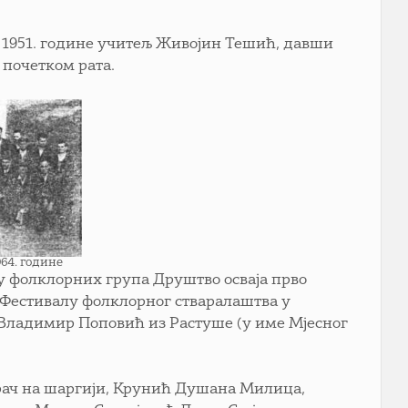
 1951. године учитељ Живојин Тешић, давши
 почетком рата.
64. године
у фолклорних група Друштво осваја прво
а Фестивалу фолклорног стваралаштва у
 Владимир Поповић из Растуше (у име Мјесног
ирач на шаргији, Крунић Душана Милица,