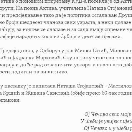
атива о поновном покретању КУД-а потекла је од Акти
други. На позив Актива, учитељица Наташа Стојанови
 и предсједавање тако да је политика остала ван Друш
но броји шесдесет чланова свих узраста, а неки долаз
лаћују, за ношње се сналазе и за сада имају спремне ч
рафије народних кола из Србије и десетак пјесама.
Предсједника, у Одбору су још Милка Гачић, Милован
вић и Јадранка Марковић. Скупштину чине сви чланови
ацију и да ће рад озваничити ускоро, а након што доби
ости подигли на виши ниво.
 у наставку је написала Наташа Стојановић – Мастилови
 Кршић и Живана Савковић (обије преко 60-так година
чланови.
Ој Чечаво село моје
У теби је увијек лијеп
Ој Чечаво и у теби 