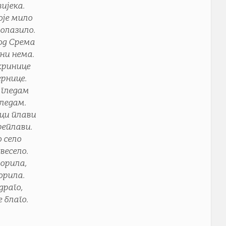
ијека.
је мило
ролазило.
од Срема
вни нема.
кринице
ернице.
 гледам
гледам.
ци плави
реплави.
 село
весело.
 орила,
орила.
драго,
 благо.