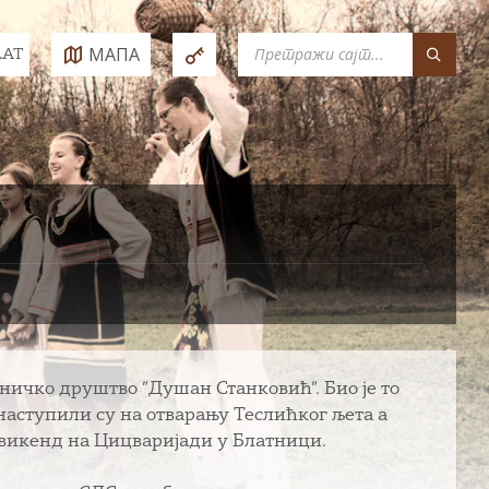
SEARCH:
МАПА
LAT
e:
тничко друштво ”Душан Станковић”. Био је то
наступили су на отварању Теслићког љета а
ј викенд на Цицваријади у Блатници.