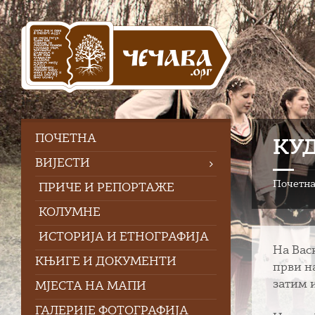
Skip
Skip
Skip
to
to
to
content
left
footer
sidebar
ПOЧЕТНА
КУД
ВИЈЕСТИ
Почетн
ПРИЧЕ И РЕПОРТАЖЕ
КОЛУМНЕ
ИСТОРИЈА И ЕТНОГРАФИЈА
На Вас
КЊИГЕ И ДОКУМЕНТИ
први н
затим 
МЈЕСТА НА МАПИ
ГАЛЕРИЈЕ ФОТОГРАФИЈА