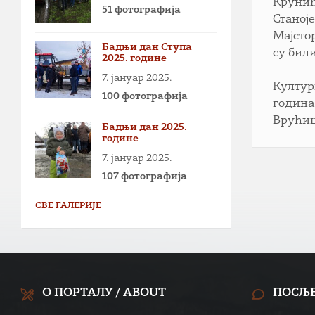
Крунић
51 фотографија
Станој
Мајсто
Бадњи дан Ступа
су били
2025. године
7. јануар 2025.
Култур
100 фотографија
година
Врућиц
Бадњи дан 2025.
године
7. јануар 2025.
107 фотографија
СВЕ ГАЛЕРИЈЕ
О ПОРТАЛУ / ABOUT
ПОСЉ