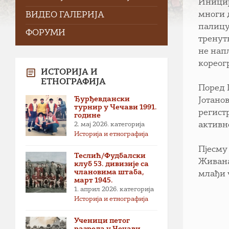
Инициј
многи 
ВИДЕО ГАЛЕРИЈА
палицу
ФОРУМИ
тренут
не нап
кореог
ИСТОРИЈА И
ЕТНОГРАФИЈА
Поред 
Ђурђевдански
Јотано
турнир у Чечави 1991.
регистр
године
активн
2. мај 2026.
категорија
Историја и етнографија
Пјесму
Теслић/Фудбалски
Живана
клуб 53. дивизије са
члановима штаба,
млађи 
март 1945.
1. април 2026.
категорија
Историја и етнографија
Ученици петог
разреда у Чечави