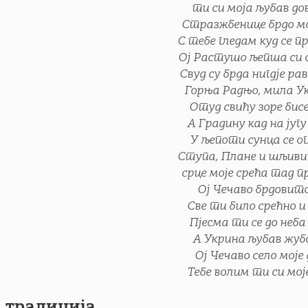
ти си моја љубав дов
Стразжбенице брдо мо
С тебе гледам куд се п
Ој Растушо љепша си 
Свуд су брда нигдје ра
Горња Радњо, мила У
Отуд свићу зоре бис
А Градину кад на југу
У љепоти сунца се о
Ступа, Плане и шљиви
срце моје срећа тад п
Ој Чечаво брдовито
Све ти било срећно и 
Пјесма ти се до неба
А Укрина љубав жуб
Ој Чечаво село моје 
Тебе волим ти си моје
 традиција