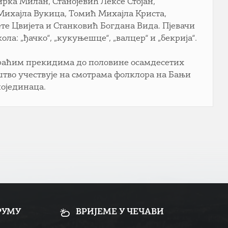
рка Милан, Станојевић Лексе Стојан,
Михајла Вукица, Томић Михајла Криста,
те Цвијета и Станковић Богдана Вида. Пјевачи
ла: „ђачко“, „кукуњешце“, „валцер“ и „бекрија“.
краћим прекидима до половине осамдесетих
тво учествује на смотрама фолклора на Бањи
појединаца.
РУМУ
ВРИЈЕМЕ У ЧЕЧАВИ