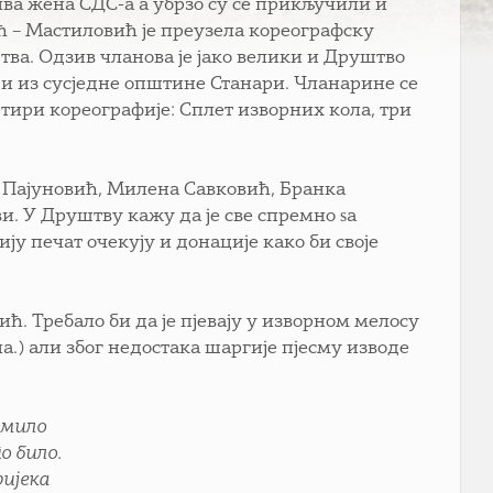
ва жена СДС-а а убрзо су се прикључили и
ћ – Мастиловић је преузела кореографску
тва. Одзив чланова је јако велики и Друштво
е и из сусједне општине Станари. Чланарине се
етири кореографије: Сплет изворних кола, три
 Пајуновић, Милена Савковић, Бранка
. У Друштву кажу да је све спремно ѕа
ју печат очекују и донације како би своје
ћ. Требало би да је пјевају у изворном мелосу
.) али због недостака шаргије пjесму изводе
 мило
о било.
ријека