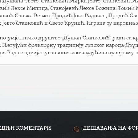
 Душана Свето, Станковић Мирка Јевто, Станковић Ми
евић Лексе Милица, Станојевић Лексе Божица, Томић 
ровић Славка Вељко, Продић Јове Радован, Продић Све
 Јевто Станковић и Свето Крунић. Играна су народна ко
но-умјетничко друштво „Душан Станковић“ ради са 
. Његујући фолклорну традицију српског народа Друш
и. Рад се одвијао углавном захваљујући ентузијазму 
ЕДЊИ КОМЕНТАРИ
ДЕШАВАЊА НА ФО