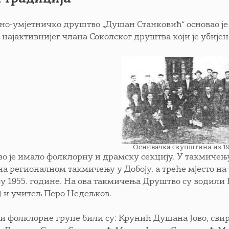
но-умјетничко друштво „Душан Станковић“ основао je
 најактивнијег члана Соколског друштва који је убијен
Оснивачка скупштина из 19
о је имало фолклорну и драмску секцију. У такмичењ
 на регионалном такмичењу у Добоју, а треће мјесто н
ву 1955. године. На ова такмичења Друштво су водили
) и учитељ Перо Недељков.
и фолклорне групе били су: Крунић Душана Јово, св