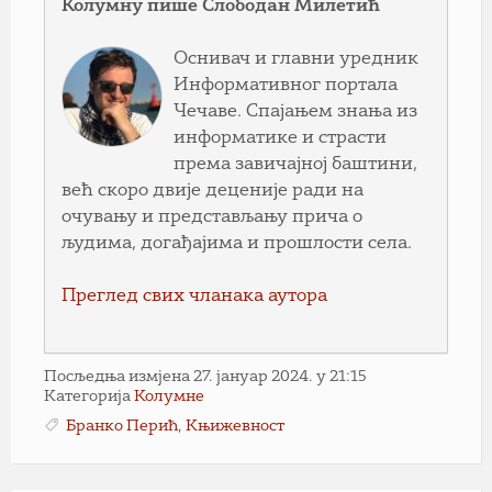
Колумну пише Слободан Милетић
Оснивач и главни уредник
Информативног портала
Чечаве. Спајањем знања из
информатике и страсти
према завичајној баштини,
већ скоро двије деценије ради на
очувању и представљању прича о
људима, догађајима и прошлости села.
Преглед свих чланака аутора
Посљедња измјена 27. јануар 2024. у 21:15
Категорија
Колумне
Бранко Перић
,
Књижевност