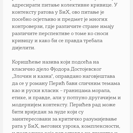
адресирати питање колективне кривице. У
контексту ратова у БиХ, ово питање је
посебно осјетљиво и предмет је многих
контроверзи, гдје различите стране имају
различите перспективе о томе ко сноси
кривицу и како би се правда требала
дијелити.
Коришћење назива који подсећа на
класично дјело Фјодора Достојевског
„Злочин и казна“, оправдано наговјештава
да се у роману Перић бави сличним темама
као и руски класик – границама морала,
етике, и правде, али у потпуно другачијем и
модернијем контексту. Перићев рад може
бити вриједан за људе који су
заинтересовани за критичко разумијевање
рата у БиХ, његових узрока, комплексности,