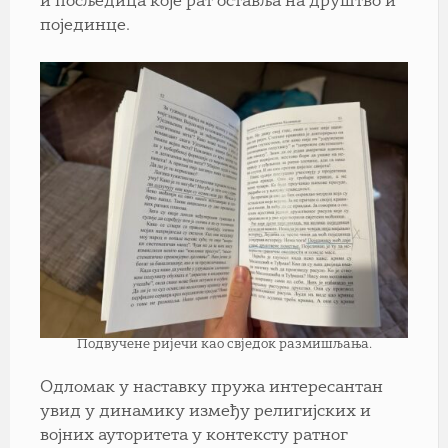
и посљедица које рат оставља на друштво и
појединце.
Подвучене ријечи као свједок размишљања.
Одломак у наставку пружа интересантан
увид у динамику између религијских и
војних ауторитета у контексту ратног