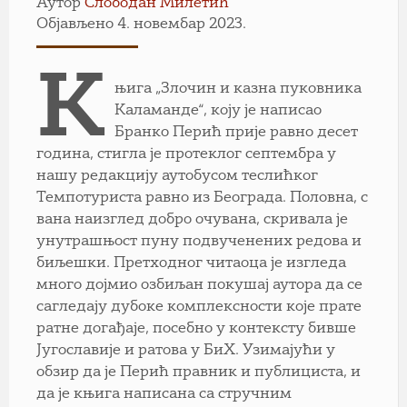
Аутор
Слободан Милетић
Објављено 4. новембар 2023.
К
њига „Злочин и казна пуковника
Каламанде“, коју је написао
Бранко Перић прије равно десет
година, стигла је протеклог септембра у
нашу редакцију аутобусом теслићког
Темпотуриста равно из Београда. Половна, с
вана наизглед добро очувана, скривала је
унутрашњост пуну подвученених редова и
биљешки. Претходног читаоца је изгледа
много дојмио озбиљан покушај аутора да се
сагледају дубоке комплексности које прате
ратне догађаје, посебно у контексту бивше
Југославије и ратова у БиХ. Узимајући у
обзир да је Перић правник и публициста, и
да је књига написана са стручним