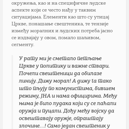
окружења, као и на специфичне људске
аспекте који се често нађу у таквим
ситуацијама. Елементи као што су утицај
Цркве, понашање свештеника, те тензије
између моралних и људских потреба јасно
се издвајају у овом, помало шаљивом,
сегменту.
У рату ми je сметало петљање
Цркве у политику и важне ствари.
Почели свештеници да обилазе
линију. Дижу морал! А дижу га тако
што пљују по комунистима, бившем
режиму, ЈНА и нама официрима. Међу
њима је било лудака који су се лаћали
оружја и пуцали. Дођу међу војску да
освештавају оружје, опраштају
злочине…! Само један свештеник у