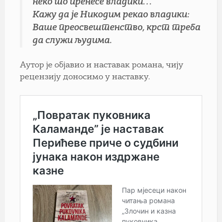
неко то пренесе владики…
Кажу да je Никодим рекао владики:
Ваше преосвештенство, крст треба
да служи људима.
Аутор је објавио и наставак романа, чију
рецензију доносимо у наставку.