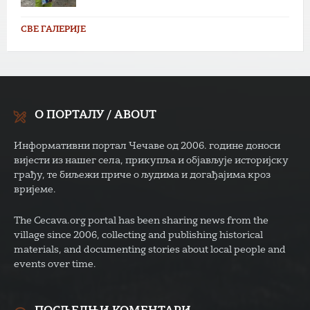
СВЕ ГАЛЕРИЈЕ
О ПОРТАЛУ / ABOUT
Информативни портал Чечаве од 2006. године доноси
вијести из нашег села, прикупља и објављује историјску
грађу, те биљежи приче о људима и догађајима кроз
вријеме.
The Cecava.org portal has been sharing news from the
village since 2006, collecting and publishing historical
materials, and documenting stories about local people and
events over time.