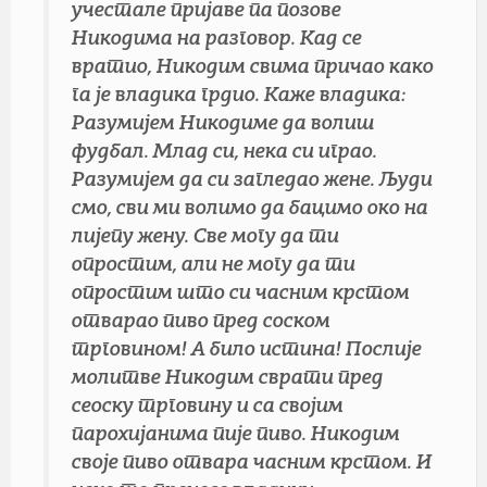
учестале пријаве па позове
Никодима на разговор. Кад се
вратио, Никодим свима причао како
га је владика грдио. Каже владика:
Разумијем Никодиме да волиш
фудбал. Млад си, нека си играо.
Разумијем да си загледао жене. Људи
смо, сви ми волимо да бацимо око на
лијепу жену. Све могу да ти
опростим, али не могу да ти
опростим што си часним крстом
отварао пиво пред соском
трговином! А било истина! Послије
молитве Никодим сврати пред
сеоску трговину и са својим
парохијанима пије пиво. Никодим
своје пиво отвара часним крстом. И