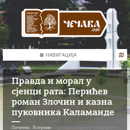
Skip
Skip
Skip
to
to
to
content
left
footer
sidebar
НАВИГАЦИЈА
Правда и морал у
сјенци рата: Перићев
роман Злочин и казна
пуковника Каламанде
Почетна
/
Колумне
/
Правда и морал у сјенци рата: