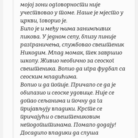
мојој зони одговорности није
учествовао у томе. Наше je мјесто у
цркви, говорио je.
Било je и међу њима занимљивих
ликова. У једном селу, близу линије
разграничења, службовао свештеник
Никодим. Млад момак, тек завршио
школу. Живио необично за сеоског
свештеника. Волио да игра фудбал са
сеоским младићима.
Волио и да попије. Причало се да је
обилазио и сеоске удовице. Није се
допао сељанима и почну да га
пријављују владики. Крсте се
причајући о свештениковим
неподопштинама. Помало додају!
Досадило владики да слуша