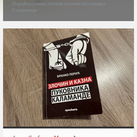
Перићев роман Злочин и казна пуковника
Каламанде