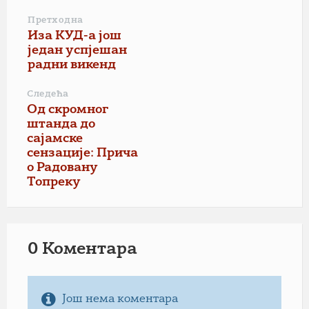
Претходна
Иза КУД-а још
један успјешан
радни викенд
Следећа
Од скромног
штанда до
сајамске
сензације: Прича
о Радовану
Топреку
0 Коментарa
Још нема коментара