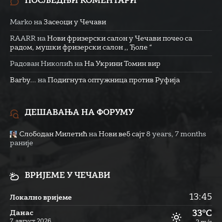
ПОСЉЕДЊИ КОМЕНТАРИ
Marko
на
Засеоци у Чечави
RAARR
на
Нови фризерски салон у Чечави почео са
радом, мушки фризерски салон ,, Ђоле “
Радован Николић
на
На Укрини Томин вир
Barby...
на
Подигнута оптужница против Руфија
ДЕШАВАЊА НА ФОРУМУ
Слободан Милетић
на
Нови веб сајт
8 years, 7 months
раније
ВРИЈЕМЕ У ЧЕЧАВИ
13:45
Локално вријеме
33°C
Данас
7. август 2026.