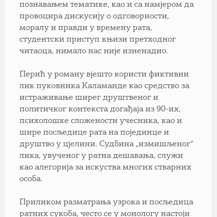
познавањем тематике, као и са намјером да
провоцира дискусију о одговорности,
моралу и правди у времену рата,
студентски приступ књизи претходног
читаоца, нимало нас није изненадио.
Перић у роману вјешто користи фиктивни
лик пуковника Каламанде као средство за
истраживање ширег друштвеног и
политичког контекста догађаја из 90-их,
психолошке сложености учесника, као и
шире посљедице рата на појединце и
друштво у цјелини. Судбина „измишљеног“
лика, увученог у ратна дешавања, служи
као алегорија за искуства многих стварних
особа.
Приликом разматрања узрока и посљедица
ратних сукоба, често се у монологу настоји