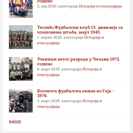
године
2. мај 2026.
категорија
Историја и етнографија
Теслић/Фудбалски клуб 53. дивизије са
члановима штаба, март 1945.
1. април 2026.
категорија
Историја и
етнографија
Ученици петог разреда у Чечави 1972.
године
6. март 2026.
категорија
Историја и
етнографија
Босонога фудбалска екипа из Гаја –
1978.
3. март 2026.
категорија
Историја и
етнографија
ВИШЕ