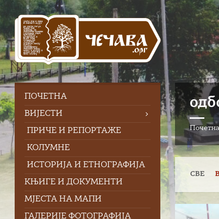
Skip
Skip
Skip
to
to
to
content
left
footer
sidebar
ПOЧЕТНА
одб
ВИЈЕСТИ
Почетн
ПРИЧЕ И РЕПОРТАЖЕ
КОЛУМНЕ
ИСТОРИЈА И ЕТНОГРАФИЈА
СВЕ
КЊИГЕ И ДОКУМЕНТИ
МЈЕСТА НА МАПИ
Open
ГАЛЕРИЈЕ ФОТОГРАФИЈА
Gallery