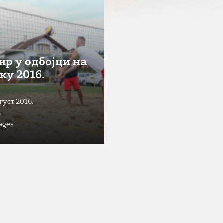
ир у одбојци на
ку 2016.
вгуст 2016.
т
ages