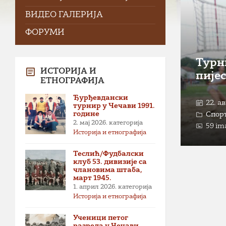
ВИДЕО ГАЛЕРИЈА
ФОРУМИ
Турн
ИСТОРИЈА И
пијес
ЕТНОГРАФИЈА
Ђурђевдански
22. а
турнир у Чечави 1991.
године
Спор
2. мај 2026.
категорија
59 im
Историја и етнографија
Теслић/Фудбалски
клуб 53. дивизије са
члановима штаба,
март 1945.
1. април 2026.
категорија
Историја и етнографија
Ученици петог
разреда у Чечави