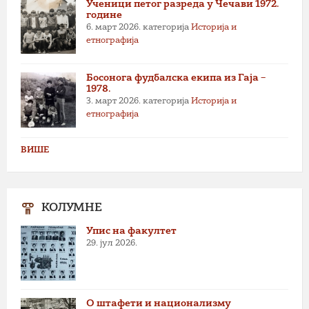
Ученици петог разреда у Чечави 1972.
године
6. март 2026.
категорија
Историја и
етнографија
Босонога фудбалска екипа из Гаја –
1978.
3. март 2026.
категорија
Историја и
етнографија
ВИШЕ
КОЛУМНЕ
Упис на факултет
29. јул 2026.
О штафети и национализму