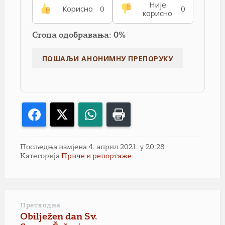
Није
Корисно
0
0
корисно
Стопа одобравања: 0%
Facebook
X
WhatsApp
Print
Посљедња измјена 4. април 2021. у 20:28
Категорија
Приче и репортаже
Претходна
Obilježen dan Sv.