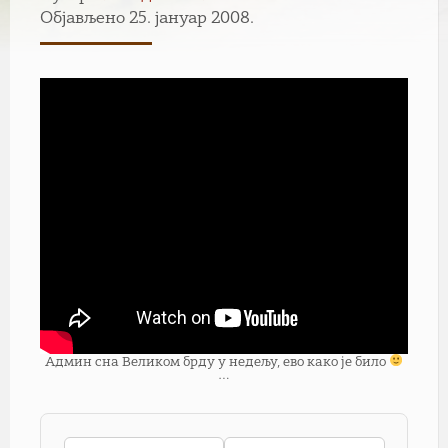
Објављено 25. јануар 2008.
Админ сна Великом брду у недељу, ево како је било
…