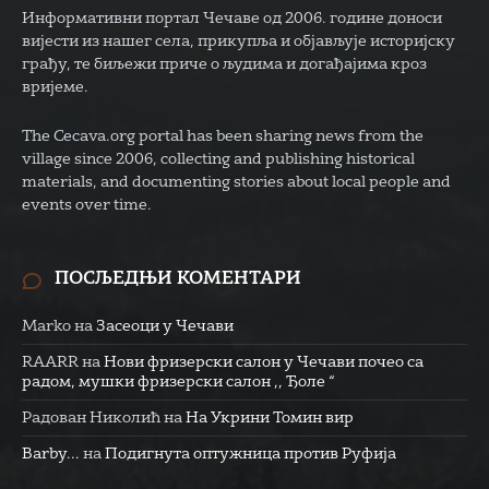
Информативни портал Чечаве од 2006. године доноси
вијести из нашег села, прикупља и објављује историјску
грађу, те биљежи приче о људима и догађајима кроз
вријеме.
The Cecava.org portal has been sharing news from the
village since 2006, collecting and publishing historical
materials, and documenting stories about local people and
events over time.
ПОСЉЕДЊИ КОМЕНТАРИ
Marko
на
Засеоци у Чечави
RAARR
на
Нови фризерски салон у Чечави почео са
радом, мушки фризерски салон ,, Ђоле “
Радован Николић
на
На Укрини Томин вир
Barby...
на
Подигнута оптужница против Руфија