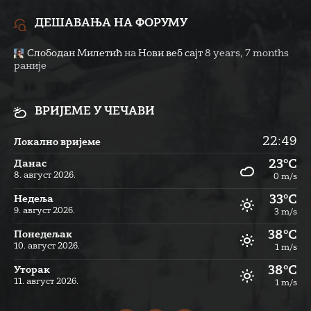
ДЕШАВАЊА НА ФОРУМУ
Слободан Милетић
на
Нови веб сајт
8 years, 7 months
раније
ВРИЈЕМЕ У ЧЕЧАВИ
22:49
Локално вријеме
23°C
Данас
8. август 2026.
0 m/s
33°C
Недеља
9. август 2026.
3 m/s
38°C
Понедељак
10. август 2026.
1 m/s
38°C
Уторак
11. август 2026.
1 m/s