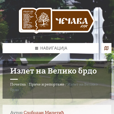
Skip
Skip
Skip
to
to
to
content
left
footer
sidebar
НАВИГАЦИЈА
Излет на Велико брдо
Почетна
/
Приче и репортаже
/
Излет на Велико
брдо
Аутор
Слободан Милетић