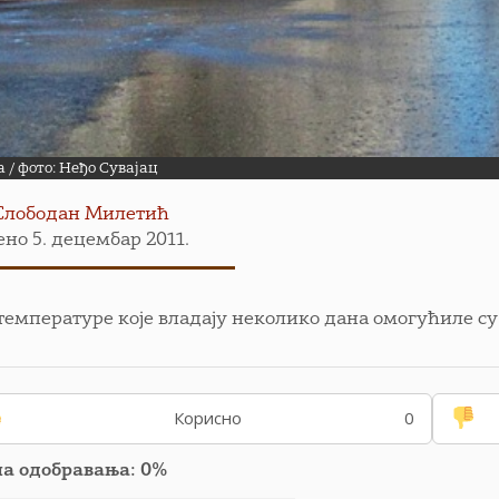
 / фото: Неђо Сувајац
Слободан Милетић
ено 5. децембар 2011.
температуре које владају неколико дана омогућиле су
Корисно
0
па одобравања: 0%