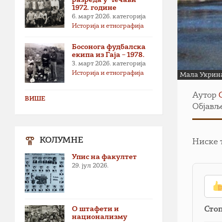
1972. године
6. март 2026.
категорија
Историја и етнографија
Босонога фудбалска
екипа из Гаја – 1978.
3. март 2026.
категорија
Историја и етнографија
Мала Укрина
Аутор
ВИШЕ
Објављ
КОЛУМНЕ
Ниске 
Упис на факултет
29. јул 2026.
О штафети и
Сто
национализму