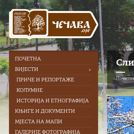
Skip
Skip
Skip
to
to
to
content
left
footer
sidebar
ПOЧЕТНА
Сли
ВИЈЕСТИ
Почетн
ПРИЧЕ И РЕПОРТАЖЕ
КОЛУМНЕ
ИСТОРИЈА И ЕТНОГРАФИЈА
КЊИГЕ И ДОКУМЕНТИ
МЈЕСТА НА МАПИ
ГАЛЕРИЈЕ ФОТОГРАФИЈА