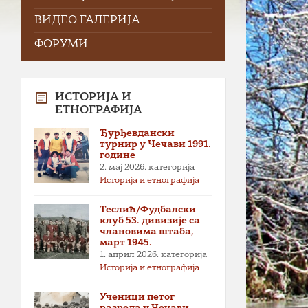
ВИДЕО ГАЛЕРИЈА
ФОРУМИ
ИСТОРИЈА И
ЕТНОГРАФИЈА
Ђурђевдански
турнир у Чечави 1991.
године
2. мај 2026.
категорија
Историја и етнографија
Теслић/Фудбалски
клуб 53. дивизије са
члановима штаба,
март 1945.
1. април 2026.
категорија
Историја и етнографија
Ученици петог
разреда у Чечави