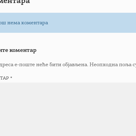
ментарa
ош нема коментара
ите коментар
дреса е-поште неће бити објављена.
Неопходна поља с
ТАР
*