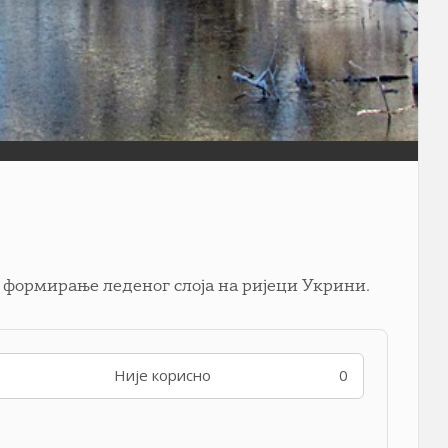
 формирање леденог слоја на ријеци Укрини.
Није корисно
0