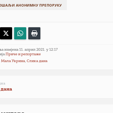
acebook
X
WhatsApp
Print
 измјена 11. април 2021. у 12:17
ија
Приче и репортаже
,
Мала Укрина
,
Слика дана
дна
 дана