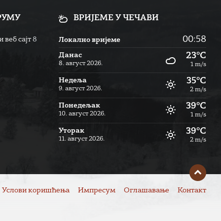
РУМУ
ВРИЈЕМЕ У ЧЕЧАВИ
00:58
 веб сајт
8
Локално вријеме
23°C
Данас
8. август 2026.
1 m/s
35°C
Недеља
9. август 2026.
2 m/s
39°C
Понедељак
10. август 2026.
1 m/s
39°C
Уторак
11. август 2026.
2 m/s
Услови коришћења
Импресум
Оглашавање
Контакт