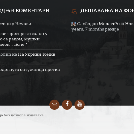
ЕДЊИ КОМЕНТАРИ
ДЕШАВАЊА НА ФО
сеоци у Чечави
Слободан Милетић
на
Нови
years, 7 months раније
ови фризерски салон у
о са радом, мушки
лон ,, Ђоле “
колић
на
На Укрини Томин
одигнута оптужница против
Email
Facebook
YouTube
ја без дозволе издавача.