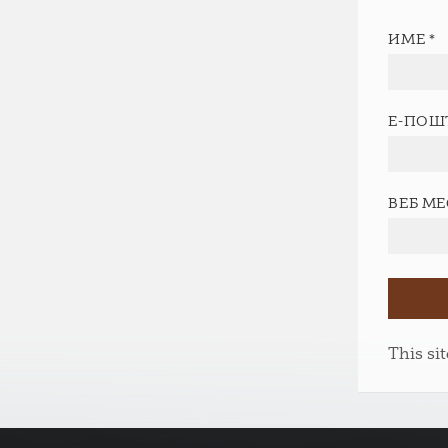
ИМЕ
*
Е-ПОШ
ВЕБ М
This si