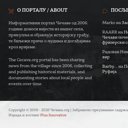
О ПОРТАЛУ / ABOUT
ПОСЉ
Marko
на
За
Информативни портал Чечаве од 2006.
године доноси вијести из нашег села,
RAARR
на
Н
прикупља и објављује историјску грађу,
Чечави поче
те биљежи приче о људима и догађајима
фризерски са
кроз вријеме.
Радован Ни
вир
The Cecava.org portal has been sharing
news from the village since 2006, collecting
Barby...
на
П
Руфија
and publishing historical materials, and
documenting stories about local people and
events over time.
Copyright © 2006 - 2026 Чечава.org | Забрањено преузимање садржа
Израда и хостинг
Plus Innovative