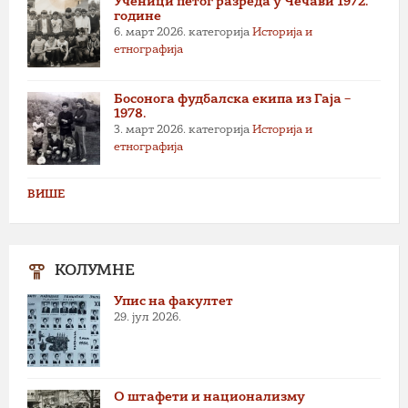
Ученици петог разреда у Чечави 1972.
године
6. март 2026.
категорија
Историја и
етнографија
Босонога фудбалска екипа из Гаја –
1978.
3. март 2026.
категорија
Историја и
етнографија
ВИШЕ
КОЛУМНЕ
Упис на факултет
29. јул 2026.
О штафети и национализму