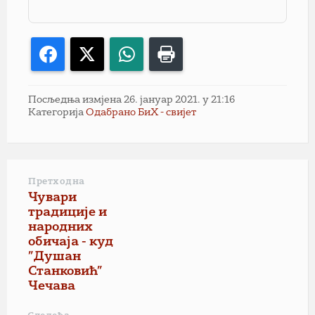
Facebook
X
WhatsApp
Print
Посљедња измјена 26. јануар 2021. у 21:16
Категорија
Одабрано БиХ - свијет
Претходна
Чувари
традиције и
народних
обичаја - куд
”Душан
Станковић”
Чечава