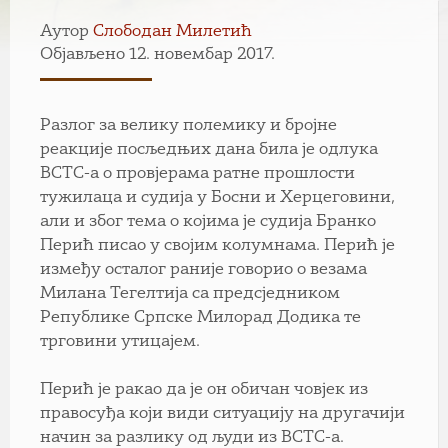
Аутор
Слободан Милетић
Објављено 12. новембар 2017.
Разлог за велику полемику и бројне
реакције посљедњих дана била је одлука
ВСТС-а о провјерама ратне прошлости
тужилаца и судија у Босни и Херцеговини,
али и због тема о којима је судија Бранко
Перић писао у својим колумнама. Перић је
између осталог раније говорио о везама
Милана Тегелтија са предсједником
Републике Српске Милорад Додика те
трговини утицајем.
Перић је ракао да је он обичан човјек из
правосуђа који види ситуацију на другачији
начин за разлику од људи из ВСТС-а.