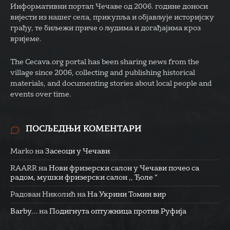
Информативни портал Чечаве од 2006. године доноси
вијести из нашег села, прикупља и објављује историјску
грађу, те биљежи приче о људима и догађајима кроз
вријеме.
The Cecava.org portal has been sharing news from the
village since 2006, collecting and publishing historical
materials, and documenting stories about local people and
events over time.
ПОСЉЕДЊИ КОМЕНТАРИ
Marko
на
Засеоци у Чечави
RAARR
на
Нови фризерски салон у Чечави почео са
радом, мушки фризерски салон ,, Ђоле “
Радован Николић
на
На Укрини Томин вир
Barby...
на
Подигнута оптужница против Руфија