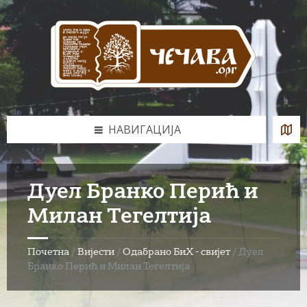
Skip
Skip
Skip
to
to
to
content
left
footer
sidebar
НАВИГАЦИЈА
Дуел Бранко Перић и
Милан Тегелтија
Почетна
/
Вијести
/
Одабрано БиХ - свијет
/
Дуел
Бранко Перић и Милан Тегелтија