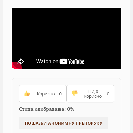
Није
Корисно
0
0
корисно
Стопа одобравања: 0%