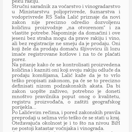
peku rakiju.
Stručni saradnik za voćarstvo i vinogradarstvo
u Ministarstvu poljoprivrede, šumarstva i
vodoprivrede RS Saša Lalić priznaje da novi
zakon nije precizno odredio dozvoljenu
količinu proizvodnje „na otvorenom” i za
vlastite potrebe. Napominje da domaćini i ove
jeseni bez straha mogu da prave rakiju i vino,
ali bez registracije ne smeju da je prodaju. Oni
koji žele da prodaju domaću šljivovicu ili lozu
imaće registrovane kotlove i na to će plaćati
porez.
Na pitanje kako će se kontrolisati proizvedena
količina i kazniti oni koji svoju rakiju odluče da
prodaju komšijama, Lalić kaže da je to vrlo
teško propisati zakonom, pa će se to precizno
definisati nizom podzakonskih akata. Da bi
zakon uopšte zaživeo, potrebno je doneti
mnoštvo pravilnika poput onog o kvalitetu,
registru proizvođača, o zaštiti geografskog
porijekla…
Po Lalićevim rečima, i pored zakonskih pravila
preprodaji u selima vrlo teško će se stati u kraj.
Otežavajuća okolnost je i to što na nivou BiH
ne postoji katastar voćnjaka i vinograda.