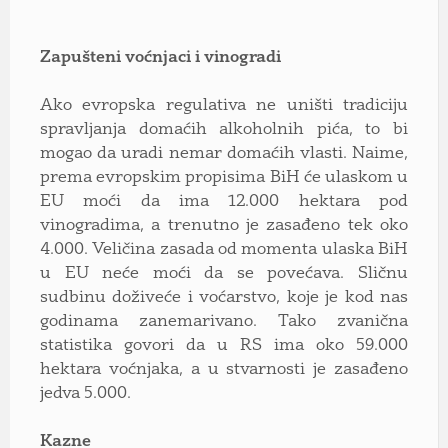
Zapušteni voćnjaci i vinogradi
Ako evropska regulativa ne uništi tradiciju
spravljanja domaćih alkoholnih pića, to bi
mogao da uradi nemar domaćih vlasti. Naime,
prema evropskim propisima BiH će ulaskom u
EU moći da ima 12.000 hektara pod
vinogradima, a trenutno je zasađeno tek oko
4.000. Veličina zasada od momenta ulaska BiH
u EU neće moći da se povećava. Sličnu
sudbinu doživeće i voćarstvo, koje je kod nas
godinama zanemarivano. Tako zvanična
statistika govori da u RS ima oko 59.000
hektara voćnjaka, a u stvarnosti je zasađeno
jedva 5.000.
Kazne