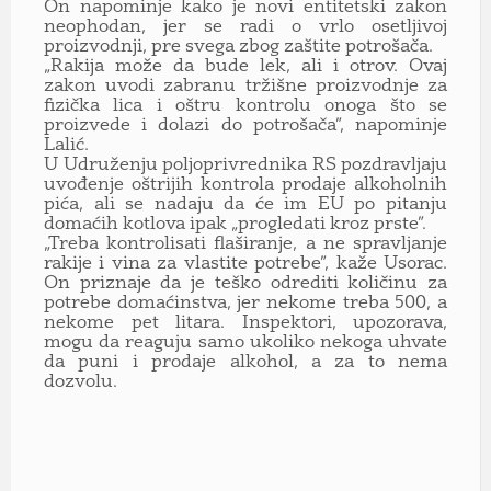
On napominje kako je novi entitetski zakon
neophodan, jer se radi o vrlo osetljivoj
proizvodnji, pre svega zbog zaštite potrošača.
„Rakija može da bude lek, ali i otrov. Ovaj
zakon uvodi zabranu tržišne proizvodnje za
fizička lica i oštru kontrolu onoga što se
proizvede i dolazi do potrošača”, napominje
Lalić.
U Udruženju poljoprivrednika RS pozdravljaju
uvođenje oštrijih kontrola prodaje alkoholnih
pića, ali se nadaju da će im EU po pitanju
domaćih kotlova ipak „progledati kroz prste”.
„Treba kontrolisati flaširanje, a ne spravljanje
rakije i vina za vlastite potrebe”, kaže Usorac.
On priznaje da je teško odrediti količinu za
potrebe domaćinstva, jer nekome treba 500, a
nekome pet litara. Inspektori, upozorava,
mogu da reaguju samo ukoliko nekoga uhvate
da puni i prodaje alkohol, a za to nema
dozvolu.