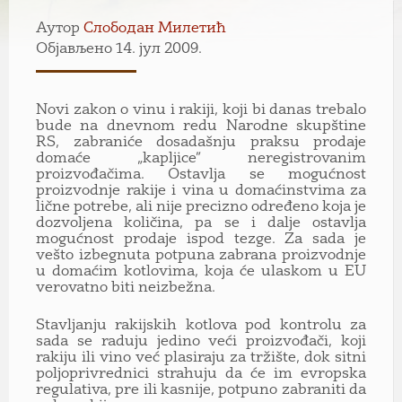
Аутор
Слободан Милетић
Објављено 14. јул 2009.
Novi zakon o vinu i rakiji, koji bi danas trebalo
bude na dnevnom redu Narodne skupštine
RS, zabraniće dosadašnju praksu prodaje
domaće „kapljice” neregistrovanim
proizvođačima. Ostavlja se mogućnost
proizvodnje rakije i vina u domaćinstvima za
lične potrebe, ali nije precizno određeno koja je
dozvoljena količina, pa se i dalje ostavlja
mogućnost prodaje ispod tezge. Za sada je
vešto izbegnuta potpuna zabrana proizvodnje
u domaćim kotlovima, koja će ulaskom u EU
verovatno biti neizbežna.
Stavljanju rakijskih kotlova pod kontrolu za
sada se raduju jedino veći proizvođači, koji
rakiju ili vino već plasiraju za tržište, dok sitni
poljoprivrednici strahuju da će im evropska
regulativa, pre ili kasnije, potpuno zabraniti da