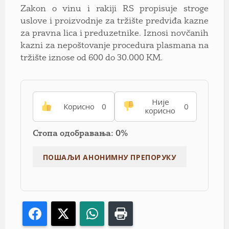
Zakon o vinu i rakiji RS propisuje stroge
uslove i proizvodnje za tržište predviđa kazne
za pravna lica i preduzetnike. Iznosi novčanih
kazni za nepoštovanje procedura plasmana na
tržište iznose od 600 do 30.000 KM.
Није
Корисно
0
0
корисно
Стопа одобравања: 0%
Facebook
X
WhatsApp
Print