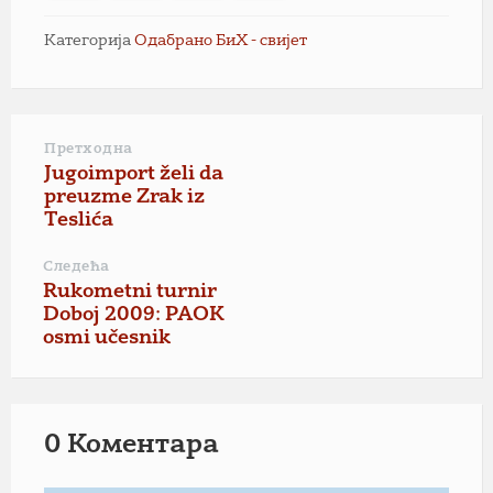
Категорија
Одабрано БиХ - свијет
Претходна
Jugoimport želi da
preuzme Zrak iz
Teslića
Следећа
Rukometni turnir
Doboj 2009: PAOK
osmi učesnik
0 Коментарa