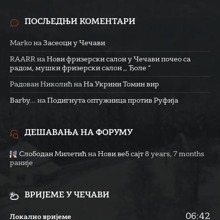
ПОСЉЕДЊИ КОМЕНТАРИ
Marko
на
Засеоци у Чечави
RAARR
на
Нови фризерски салон у Чечави почео са
радом, мушки фризерски салон ,, Ђоле “
Радован Николић
на
На Укрини Томин вир
Barby...
на
Подигнута оптужница против Руфија
ДЕШАВАЊА НА ФОРУМУ
Слободан Милетић
на
Нови веб сајт
8 years, 7 months
раније
ВРИЈЕМЕ У ЧЕЧАВИ
06:42
Локално вријеме