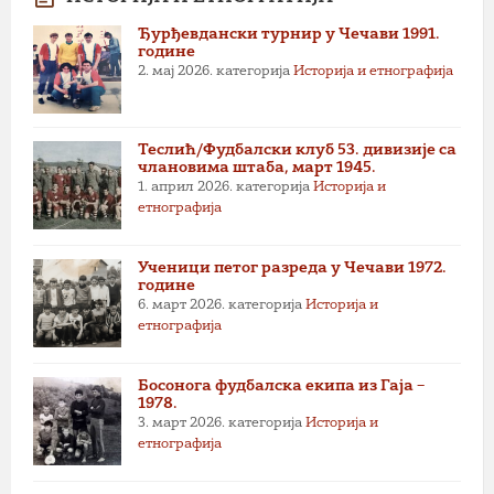
Ђурђевдански турнир у Чечави 1991.
године
2. мај 2026.
категорија
Историја и етнографија
Теслић/Фудбалски клуб 53. дивизије са
члановима штаба, март 1945.
1. април 2026.
категорија
Историја и
етнографија
Ученици петог разреда у Чечави 1972.
године
6. март 2026.
категорија
Историја и
етнографија
Босонога фудбалска екипа из Гаја –
1978.
3. март 2026.
категорија
Историја и
етнографија