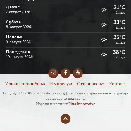
21°C
Данас
7. август 2026.
1 m/s
33°C
Субота
8. август 2026.
2 m/s
35°C
Недеља
9. август 2026.
2 m/s
38°C
Понедељак
10. август 2026.
2 m/s
Email
Facebook
YouTube
Услови коришћења
Импресум
Оглашавање
Контакт
Copyright © 2006 - 2026 Чечава.org | Забрањено преузимање садржаја
без дозволе издавача.
Израда и хостинг
Plus Innovative