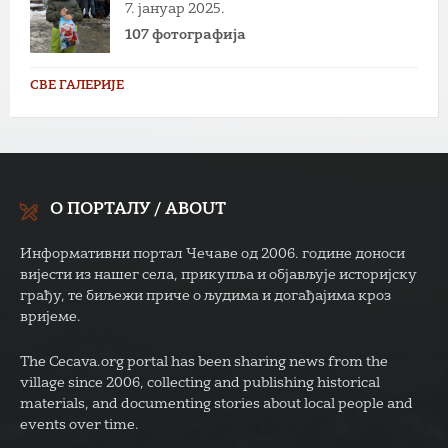
7. јануар 2025.
107 фотографија
СВЕ ГАЛЕРИЈЕ
О ПОРТАЛУ / ABOUT
Информативни портал Чечаве од 2006. године доноси
вијести из нашег села, прикупља и објављује историјску
грађу, те биљежи приче о људима и догађајима кроз
вријеме.
The Cecava.org portal has been sharing news from the
village since 2006, collecting and publishing historical
materials, and documenting stories about local people and
events over time.