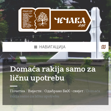
Skip
Skip
Skip
to
to
to
content
left
footer
sidebar
НАВИГАЦИЈА
Domaća rakija samo za
ličnu upotrebu
Почетна
/
Вијести
/
Одабрано БиХ - свијет
/
Domaća
rakija samo za ličnu upotrebu