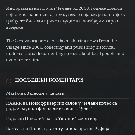
Информативни портал Чечаве од 2006. године доноси
вијести из нашег села, прикупља и објављује историјску
грађу, те биљежи приче о људима и догађајима кроз
вријеме.
The Cecava.org portal has been sharing news from the
village since 2006, collecting and publishing historical
materials, and documenting stories about local people and
events over time.
ПОСЉЕДЊИ КОМЕНТАРИ
Marko
на
Засеоци у Чечави
RAARR
на
Нови фризерски салон у Чечави почео са
радом, мушки фризерски салон ,, Ђоле “
Радован Николић
на
На Укрини Томин вир
Barby...
на
Подигнута оптужница против Руфија