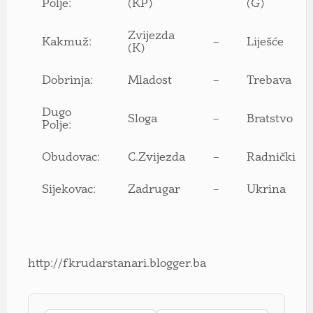
Polje:
(KP)
(G)
Zvijezda
Kakmuž:
–
Liješće
(K)
Dobrinja:
Mladost
–
Trebava
Dugo
Sloga
–
Bratstvo
Polje:
Obudovac:
C.Zvijezda
–
Radnički
Sijekovac:
Zadrugar
–
Ukrina
http://fkrudarstanari.blogger.ba