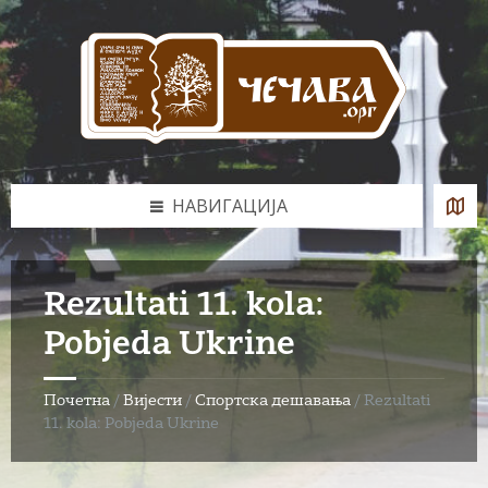
Skip
Skip
Skip
to
to
to
content
left
footer
sidebar
НАВИГАЦИЈА
Rezultati 11. kola:
Pobjeda Ukrine
Почетна
/
Вијести
/
Спортска дешавања
/
Rezultati
11. kola: Pobjeda Ukrine