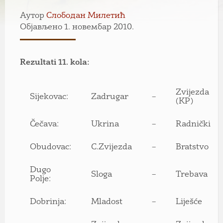
Аутор
Слободан Милетић
Објављено 1. новембар 2010.
Rezultati 11. kola:
Zvijezda
Sijekovac:
Zadrugar
–
(KP)
Čečava:
Ukrina
–
Radnički
Obudovac:
C.Zvijezda
–
Bratstvo
Dugo
Sloga
–
Trebava
Polje:
Dobrinja:
Mladost
–
Liješće