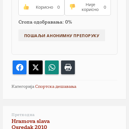
Није
Корисно
0
0
корисно
Стопа одобравања: 0%
Facebook
X
WhatsApp
Print
Категорија
Спортска дешавања
Претходна
Hramova slava
Osredak 2010