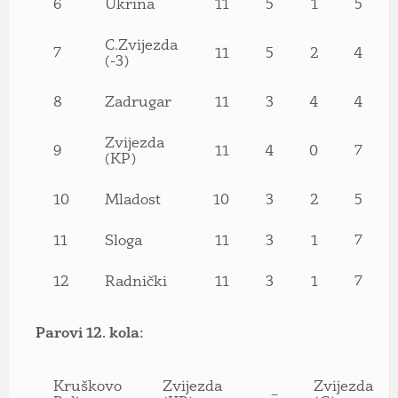
6
Ukrina
11
5
1
5
C.Zvijezda
7
11
5
2
4
(-3)
8
Zadrugar
11
3
4
4
Zvijezda
9
11
4
0
7
(KP)
10
Mladost
10
3
2
5
11
Sloga
11
3
1
7
12
Radnički
11
3
1
7
Parovi 12. kola:
Kruškovo
Zvijezda
Zvijezda
–