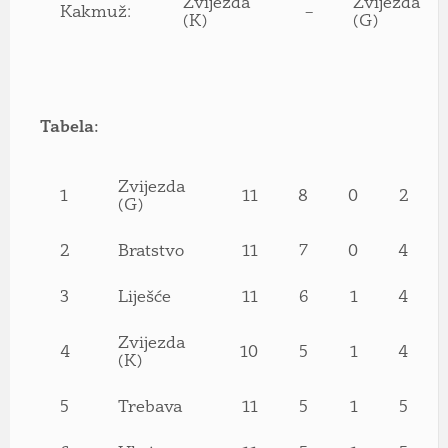
Zvijezda
Zvijezda
Kakmuž:
–
(K)
(G)
Tabela:
Zvijezda
1
11
8
0
2
(G)
2
Bratstvo
11
7
0
4
3
Liješće
11
6
1
4
Zvijezda
4
10
5
1
4
(K)
5
Trebava
11
5
1
5