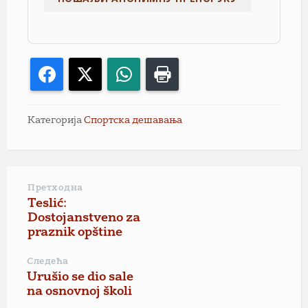
Facebook
X
WhatsApp
Print
Категорија
Спортска дешавања
Претходна
Teslić:
Dostojanstveno za
praznik opštine
Следећа
Urušio se dio sale
na osnovnoj školi