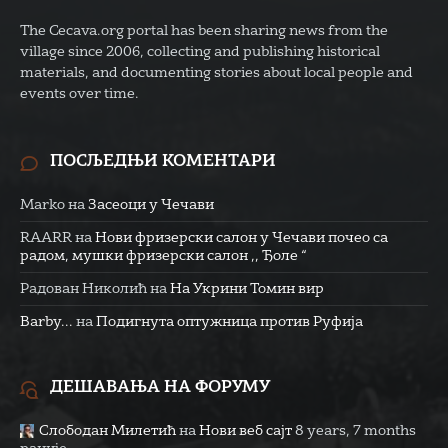
The Cecava.org portal has been sharing news from the
village since 2006, collecting and publishing historical
materials, and documenting stories about local people and
events over time.
ПОСЉЕДЊИ КОМЕНТАРИ
Marko
на
Засеоци у Чечави
RAARR
на
Нови фризерски салон у Чечави почео са
радом, мушки фризерски салон ,, Ђоле “
Радован Николић
на
На Укрини Томин вир
Barby...
на
Подигнута оптужница против Руфија
ДЕШАВАЊА НА ФОРУМУ
Слободан Милетић
на
Нови веб сајт
8 years, 7 months