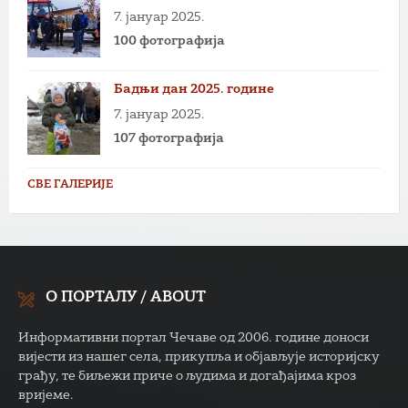
7. јануар 2025.
100 фотографија
Бадњи дан 2025. године
7. јануар 2025.
107 фотографија
СВЕ ГАЛЕРИЈЕ
О ПОРТАЛУ / ABOUT
Информативни портал Чечаве од 2006. године доноси
вијести из нашег села, прикупља и објављује историјску
грађу, те биљежи приче о људима и догађајима кроз
вријеме.