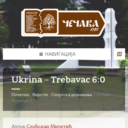
Skip
Skip
Skip
to
to
to
content
left
footer
sidebar
НАВИГАЦИЈА
Ukrina – Trebavac 6:0
Почетна
/
Вијести
/
Спортска дешавања
/
Ukrina –
Trebavac 6:0
Аутор
Слободан Милетић