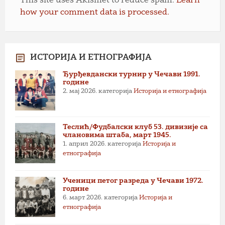
This site uses Akismet to reduce spam.
Learn
how your comment data is processed.
ИСТОРИЈА И ЕТНОГРАФИЈА
Ђурђевдански турнир у Чечави 1991.
године
2. мај 2026.
категорија
Историја и етнографија
Теслић/Фудбалски клуб 53. дивизије са
члановима штаба, март 1945.
1. април 2026.
категорија
Историја и
етнографија
Ученици петог разреда у Чечави 1972.
године
6. март 2026.
категорија
Историја и
етнографија