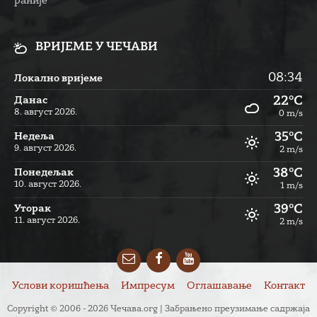
раније
ВРИЈЕМЕ У ЧЕЧАВИ
08:34
Локално вријеме
22°C
Данас
8. август 2026.
0 m/s
35°C
Недеља
9. август 2026.
2 m/s
38°C
Понедељак
10. август 2026.
1 m/s
39°C
Уторак
11. август 2026.
2 m/s
Email
Facebook
YouTube
Услови коришћења
Импресум
Оглашавање
Контакт
Copyright © 2006 - 2026 Чечава.org | Забрањено преузимање садржаја