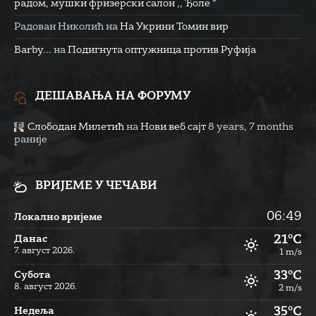
радом, мушки фризерски салон ,, Ђоле “
Радован Николић
на
На Укрини Томин вир
Barby...
на
Подигнута оптужница против Руфија
ДЕШАВАЊА НА ФОРУМУ
Слободан Милетић
на
Нови веб сајт
8 years, 7 months
раније
ВРИЈЕМЕ У ЧЕЧАВИ
06:49
Локално вријеме
21°C
Данас
7. август 2026.
1 m/s
33°C
Субота
8. август 2026.
2 m/s
35°C
Недеља