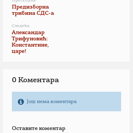
Претходна
Предизборна
трибина СДС-а
Следећа
Александар
Трифуновић:
Константине,
царе!
0 Коментарa
Још нема коментара
Оставите коментар