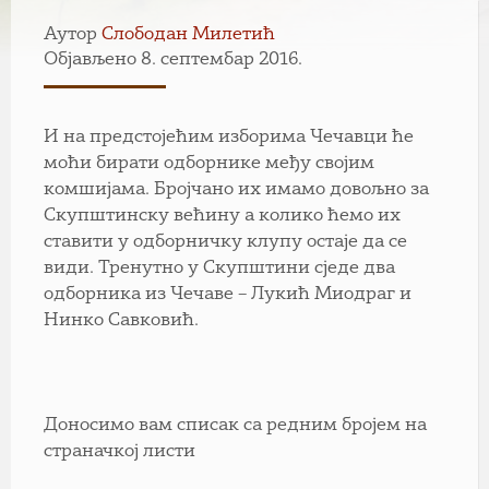
Аутор
Слободан Милетић
Објављено 8. септембар 2016.
И на предстојећим изборима Чечавци ће
моћи бирати одборнике међу својим
комшијама. Бројчано их имамо довољно за
Скупштинску већину а колико ћемо их
ставити у одборничку клупу остаје да се
види. Тренутно у Скупштини сједе два
одборника из Чечаве – Лукић Миодраг и
Нинко Савковић.
Доносимо вам списак са редним бројем на
страначкој листи