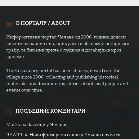
О ПОРТАЛУ / ABOUT
Информативни портал Чечаве од 2006. године доноси
вијести из нашег села, прикупља и објављује историјску
грађу, те биљежи приче о људима и догађајима кроз
вријеме.
The Cecava.org portal has been sharing news from the
village since 2006, collecting and publishing historical
materials, and documenting stories about local people and
events over time.
ПОСЉЕДЊИ КОМЕНТАРИ
Marko
на
Засеоци у Чечави
RAARR
на
Нови фризерски салон у Чечави почео са