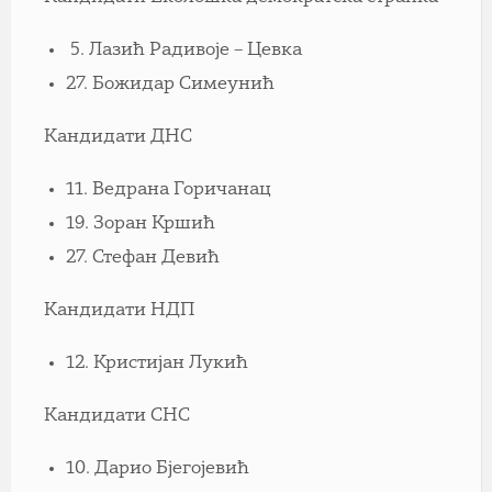
5.
Лазић Радивоје – Цевка
27. Божидар Симеунић
Кандидати ДНС
11. Ведрана Горичанац
19. Зоран Кршић
27. Стефан Девић
Кандидати НДП
12. Кристијан Лукић
Кандидати СНС
10. Дарио Бјегојевић