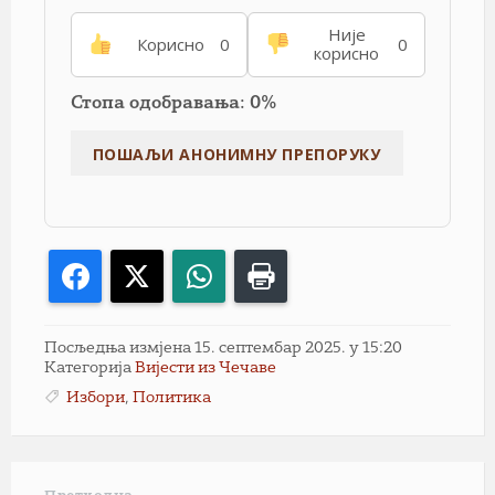
Није
Корисно
0
0
корисно
Стопа одобравања: 0%
Facebook
X
WhatsApp
Print
Посљедња измјена 15. септембар 2025. у 15:20
Категорија
Вијести из Чечаве
Избори
,
Политика