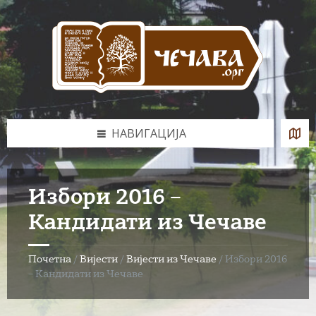
Skip
Skip
Skip
to
to
to
content
left
footer
sidebar
НАВИГАЦИЈА
Избори 2016 –
Кандидати из Чечаве
Почетна
/
Вијести
/
Вијести из Чечаве
/
Избори 2016
– Кандидати из Чечаве