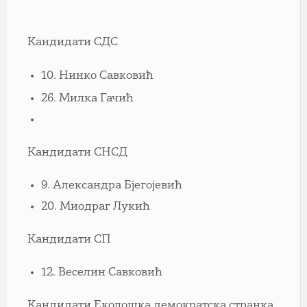
Кандидати СДС
10. Нинко Савковић
26. Милка Гачић
Кандидати СНСД
9. Александра Бјегојевић
20. Миодраг Лукић
Кандидати СП
12. Веселин Савковић
Кандидати Еколошка демократска странка