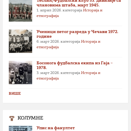
Теслић/Фудбалски клуб 53. дивизије са
члановима штаба, март 1945.
1. април 2026.
категорија
Историја и
етнографија
Ученици петог разреда у Чечави 1972.
године
6. март 2026.
категорија
Историја и
етнографија
Босонога фудбалска екипа из Гаја –
1978.
3. март 2026.
категорија
Историја и
етнографија
ВИШЕ
КОЛУМНЕ
Упис на факултет