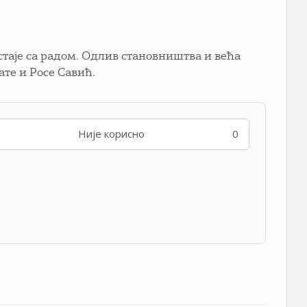
стаје са радом. Одлив становништва и већа
те и Росе Савић.
Није корисно
0