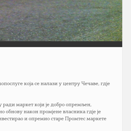
послуге која се налази у центру Чечаве, гдје
ради маркет који је добро опремљен,
ио обнову након промјене власника гдје је
нвестирао и опремио старе Промтес маркете