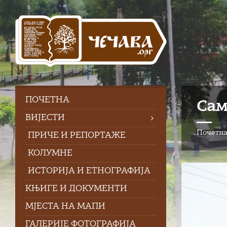
Skip
Skip
Skip
to
to
to
content
left
footer
sidebar
ПOЧЕТНА
Сам
ВИЈЕСТИ
Почетн
ПРИЧЕ И РЕПОРТАЖЕ
КОЛУМНЕ
ИСТОРИЈА И ЕТНОГРАФИЈА
КЊИГЕ И ДОКУМЕНТИ
МЈЕСТА НА МАПИ
ГАЛЕРИЈЕ ФОТОГРАФИЈА