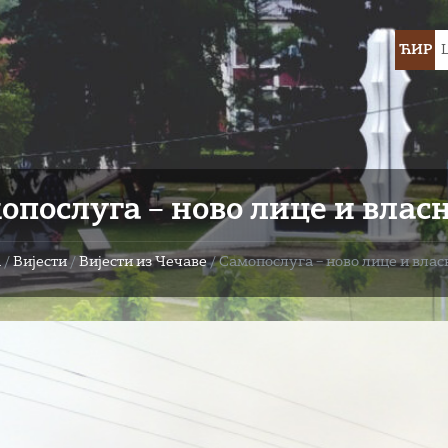
Choose
ЋИР
languag
опослуга – ново лице и влас
а
/
Вијести
/
Вијести из Чечаве
/
Самопослуга – ново лице и вла