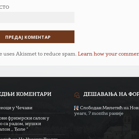
ЕСТО
te uses Akismet to reduce spam.
Learn how your comment 
ЕДЊИ КОМЕНТАРИ
ДЕШАВАЊА НА ФО
сеоци у Чечави
Слободан Милетић
на
Нови
years, 7 months раније
ови фризерски салон у
о са радом, мушки
лон ,, Ђоле “