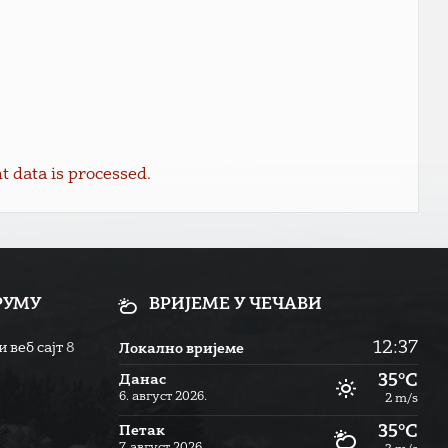
data is processed.
РУМУ
ВРИЈЕМЕ У ЧЕЧАВИ
12:37
 веб сајт
8
Локално вријеме
35°C
Данас
6. август 2026.
2 m/s
35°C
Петак
7. август 2026.