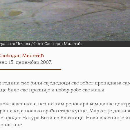
ра вита Чечава / Фото: Слободан Милетић
Слободан Милетић
ено 15. децембар 2007.
 година смо били свједедоци све већег пропадања само
це биле све празније и избор робе све мањи.
ном власника и незнатним реновирањем данас центру 
ран и који полако враћа старе купце. Маркет је дожив
с продат Натура Вити из Блатнице. Нови власник је и
 општине.