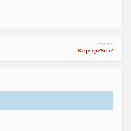
Следећа
Ко је срећан?