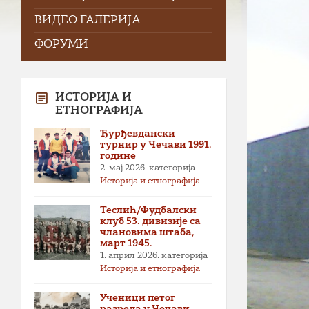
ВИДЕО ГАЛЕРИЈА
ФОРУМИ
ИСТОРИЈА И
ЕТНОГРАФИЈА
Ђурђевдански
турнир у Чечави 1991.
године
2. мај 2026.
категорија
Историја и етнографија
Теслић/Фудбалски
клуб 53. дивизије са
члановима штаба,
март 1945.
1. април 2026.
категорија
Историја и етнографија
Ученици петог
разреда у Чечави