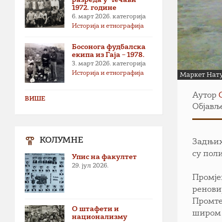
1972. године
6. март 2026.
категорија
Историја и етнографија
Босонога фудбалска
екипа из Гаја – 1978.
3. март 2026.
категорија
Историја и етнографија
Маркет Нату
Аутор
ВИШЕ
Објављ
КОЛУМНЕ
Задњих
су поли
Упис на факултет
29. јул 2026.
Промје
ренови
Промте
О штафети и
широм
национализму