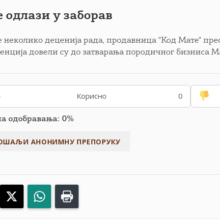
 одлази у заборав
е неколико деценија рада, продавница ”Код Мате” пре
енција довели су до затварања породичног бизниса Ма
Корисно
0
па одобравања: 0%
acebook
X
WhatsApp
Print