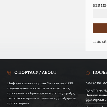
ВЕБ М
This si
О ПОРТАЛУ / ABOUT
ПОСЉ
Marko
на
За
Информативни портал Чечаве од 2006.
године доноси вијести из нашег села,
RAARR
на
Н
прикупља и објављује историјску грађу,
Чечави поче
те биљежи приче о људима и догађајима
фризерски са
кроз вријеме.