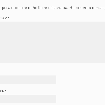
дреса е-поште неће бити објављена.
Неопходна поља с
ТАР
*
ТА
*