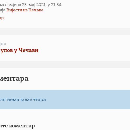
 измјена 23. мај 2021. у 21:54
ија
Вијести из Чечаве
ар
дна
 улов у Чечави
ментарa
ош нема коментара
ите коментар