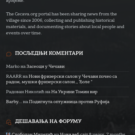
вријеме.
The Cecava.org portal has been sharing news from the
village since 2006, collecting and publishing historical
materials, and documenting stories about local people and
events over time.
ПОСЉЕДЊИ КОМЕНТАРИ
Marko
на
Засеоци у Чечави
RAARR
на
Нови фризерски салон у Чечави почео са
радом, мушки фризерски салон ,, Ђоле “
Радован Николић
на
На Укрини Томин вир
Barby...
на
Подигнута оптужница против Руфија
ДЕШАВАЊА НА ФОРУМУ
Слободан Милетић
на
Нови веб сајт
8 years, 7 months