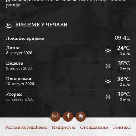
раније
ВРИЈЕМЕ У ЧЕЧАВИ
09:42
Локално вријеме
24°C
Данас
8. август 2026.
1 m/s
35°C
Недеља
9. август 2026.
2 m/s
38°C
Понедељак
10. август 2026.
2 m/s
39°C
Уторак
11. август 2026.
2 m/s
Email
Facebook
YouTube
Услови коришћења
Импресум
Оглашавање
Контакт