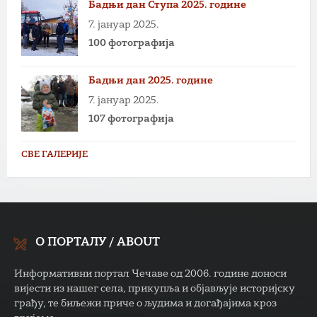
Бадњи дан Ступа 2025. године
7. јануар 2025.
100 фотографија
Бадњи дан 2025. године
7. јануар 2025.
107 фотографија
СВЕ ГАЛЕРИЈЕ
О ПОРТАЛУ / ABOUT
Информативни портал Чечаве од 2006. године доноси
вијести из нашег села, прикупља и објављује историјску
грађу, те биљежи приче о људима и догађајима кроз