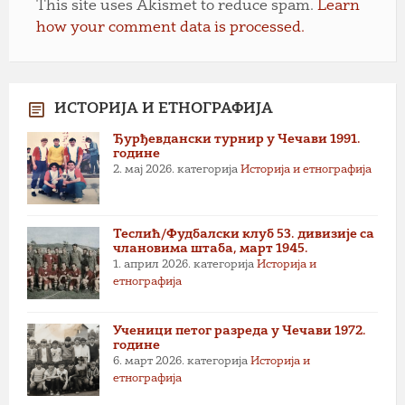
This site uses Akismet to reduce spam.
Learn
how your comment data is processed.
ИСТОРИЈА И ЕТНОГРАФИЈА
Ђурђевдански турнир у Чечави 1991.
године
2. мај 2026.
категорија
Историја и етнографија
Теслић/Фудбалски клуб 53. дивизије са
члановима штаба, март 1945.
1. април 2026.
категорија
Историја и
етнографија
Ученици петог разреда у Чечави 1972.
године
6. март 2026.
категорија
Историја и
етнографија