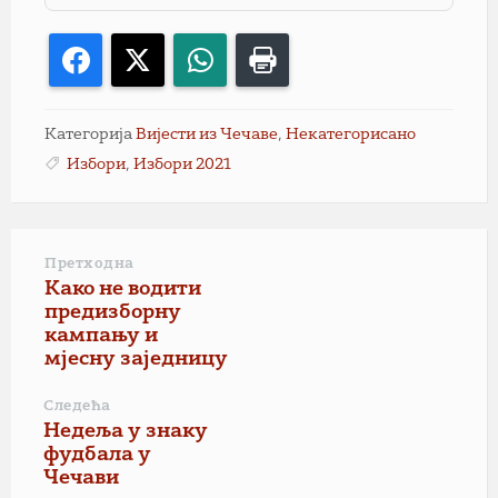
Facebook
X
WhatsApp
Print
Категорија
Вијести из Чечаве
,
Некатегорисано
Избори
,
Избори 2021
Претходна
Како не водити
предизборну
кампању и
мјесну заједницу
Следећа
Недеља у знаку
фудбала у
Чечави