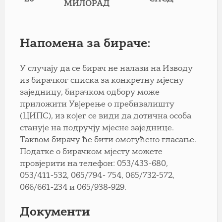
МИЛОРАД
Напомена за бираче:
У случају да се бирач не налази на Изводу
из бирачког списка за конкретну мјесну
заједницу, бирачком одбору може
приложити Увјерење о пребивалишту
(ЦИПС), из којег се види да дотична особа
станује на подручју мјесне заједнице.
Таквом бирачу ће бити омогућено гласање.
Податке о бирачком мјесту можете
провјерити на телефон: 053/433-680,
053/411-532, 065/794- 754, 065/732-572,
066/661-234 и 065/938-929.
Документи