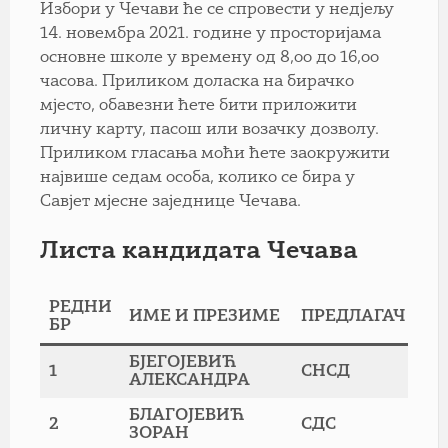
Избори у Чечави ће се спровести у недјељу
14. новембра 2021. године у просторијама
основне школе у времену од 8,оо до 16,оо
часова. Приликом доласка на бирачко
мјесто, обавезни ћете бити приложити
личну карту, пасош или возачку дозволу.
Приликом гласања моћи ћете заокружити
највише седам особа, колико се бира у
Савјет мјесне заједнице Чечава.
Листа кандидата Чечава
РЕДНИ
ИМЕ И ПРЕЗИМЕ
ПРЕДЛАГАЧ
БР
БЈЕГОЈЕВИЋ
1
СНСД
АЛЕКСАНДРА
БЛАГОЈЕВИЋ
2
СДС
ЗОРАН