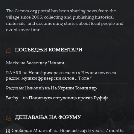
The Cecava.org portal has been sharing news from the
village since 2006, collecting and publishing historical
materials, and documenting stories about local people and
events over time.
ПОСЉЕДЊИ КОМЕНТАРИ
Marko
на
Засеоци у Чечави
RAARR
на
Нови фризерски салон у Чечави почео са
радом, мушки фризерски салон ,, Ђоле “
Радован Николић
на
На Укрини Томин вир
Barby...
на
Подигнута оптужница против Руфија
ДЕШАВАЊА НА ФОРУМУ
Слободан Милетић
на
Нови веб сајт
8 years, 7 months