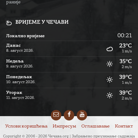
раније
ВРИЈЕМЕ У ЧЕЧАВИ
00:21
Локално вријеме
23°C
Данас
8. август 2026.
1 m/s
35°C
Недеља
9. август 2026.
2 m/s
39°C
Понедељак
10. август 2026.
1 m/s
39°C
Уторак
11. август 2026.
2 m/s
Email
Facebook
YouTube
Услови коришћења
Импресум
Оглашавање
Контакт
Copyright © 2006 - 2026 Чечава.org | Забрањено преузимање садржаја