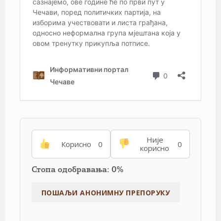
Није
Корисно
0
0
корисно
Стопа одобравања: 0%