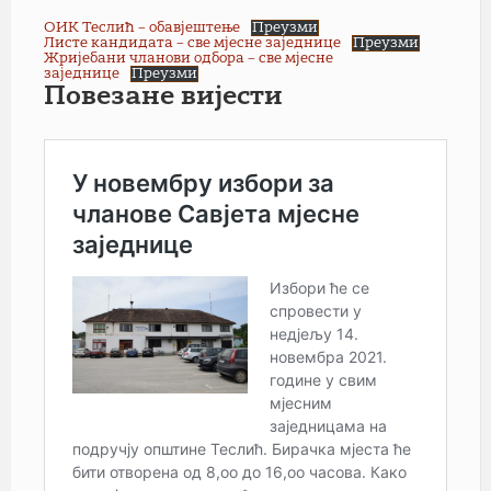
ОИК Теслић – обавјештење
Преузми
Листе кандидата – све мјесне заједнице
Преузми
Жријебани чланови одбора – све мјесне
заједнице
Преузми
Повезане вијести