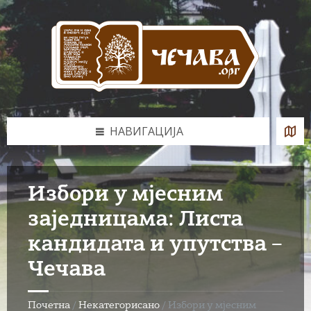
Skip
Skip
Skip
to
to
to
content
left
footer
sidebar
НАВИГАЦИЈА
Избори у мјесним
заједницама: Листа
кандидата и упутства –
Чечава
Почетна
/
Некатегорисано
/
Избори у мјесним