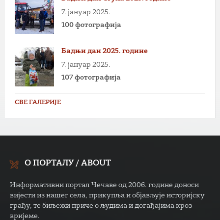
7. јануар 2025.
100 фотографија
Бадњи дан 2025. године
7. јануар 2025.
107 фотографија
СВЕ ГАЛЕРИЈЕ
О ПОРТАЛУ / ABOUT
Информативни портал Чечаве од 2006. године доноси
вијести из нашег села, прикупља и објављује историјску
грађу, те биљежи приче о људима и догађајима кроз
вријеме.