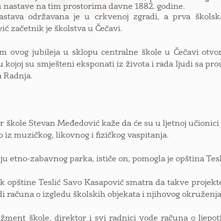
 nastave na tim prostorima davne 1882. godine.
astava održavana je u crkvenoj zgradi, a prva školsk
ić začetnik je školstva u Čečavi.
 ovog jubileja u sklopu centralne škole u Čečavi otvor
u kojoj su smješteni eksponati iz života i rada ljudi sa p
a Radnja.
r škole Stevan Međedović kaže da će su u ljetnoj učionici 
 iz muzičkog, likovnog i fizičkog vaspitanja.
ju etno-zabavnog parka, ističe on, pomogla je opština Tesli
k opštine Teslić Savo Kasapović smatra da takve projekte 
di računa o izgledu školskih objekata i njihovog okruženja
ment škole, direktor i svi radnici vode računa o ljepot