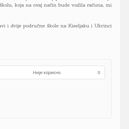
školu, koja na ovaj način bude vodila računa, mi
vi i dvije područne škole na Kiseljaku i Ukrinci
Није корисно
0