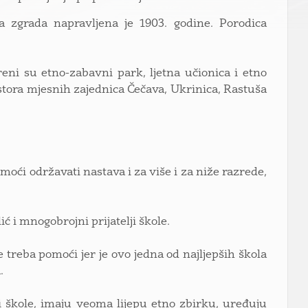
a zgrada napravljena je 1903. godine. Porodica
eni su etno-zabavni park, ljetna učionica i etno
rostora mjesnih zajednica Čečava, Ukrinica, Rastuša
moći održavati nastava i za više i za niže razrede,
ć i mnogobrojni prijatelji škole.
treba pomoći jer je ovo jedna od najljepših škola
.
i škole, imaju veoma lijepu etno zbirku, uređuju