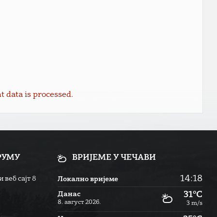
data is processed.
РУМУ
ВРИЈЕМЕ У ЧЕЧАВИ
14:18
 веб сајт
8
Локално вријеме
31°C
Данас
8. август 2026.
3 m/s