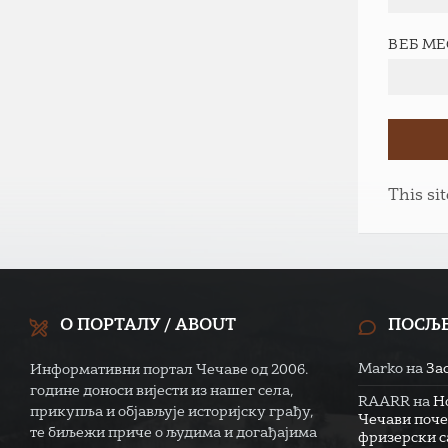
ВЕБ М
This si
О ПОРТАЛУ / ABOUT
ПОСЉ
Marko
на
За
Информативни портал Чечаве од 2006.
године доноси вијести из нашег села,
RAARR
на
Н
прикупља и објављује историјску грађу,
Чечави поче
те биљежи приче о људима и догађајима
фризерски са