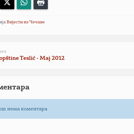
acebook
X
WhatsApp
Print
ија
Вијести из Чечаве
дна
 opštine Teslić - Maj 2012
ментарa
ош нема коментара