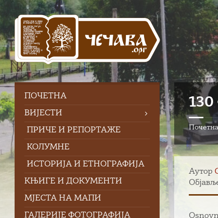
Skip
Skip
Skip
to
to
to
content
left
footer
sidebar
ПOЧЕТНА
130
ВИЈЕСТИ
Почетн
ПРИЧЕ И РЕПОРТАЖЕ
КОЛУМНЕ
ИСТОРИЈА И ЕТНОГРАФИЈА
Аутор
КЊИГЕ И ДОКУМЕНТИ
Објавље
МЈЕСТА НА МАПИ
ГАЛЕРИЈЕ ФОТОГРАФИЈА
Osnovna