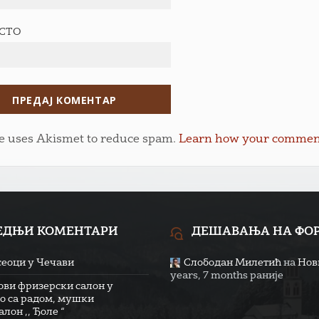
ЕСТО
te uses Akismet to reduce spam.
Learn how your comment 
ЕДЊИ КОМЕНТАРИ
ДЕШАВАЊА НА ФО
сеоци у Чечави
Слободан Милетић
на
Нови
years, 7 months раније
ови фризерски салон у
о са радом, мушки
лон ,, Ђоле “