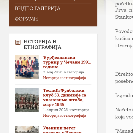
početku
ВИДЕО ГАЛЕРИЈА
Prva n
Stankov
ФОРУМИ
Povodom
kućica 
ИСТОРИЈА И
i Gornj
ЕТНОГРАФИЈА
Ђурђевдански
турнир у Чечави 1991.
године
2. мај 2026.
категорија
Direkto
Историја и етнографија
posebno
Теслић/Фудбалски
клуб 53. дивизије са
Izgradn
члановима штаба,
март 1945.
Načelni
1. април 2026.
категорија
Историја и етнографија
koja vo
Ученици петог
"Menadž
разреда у Чечави