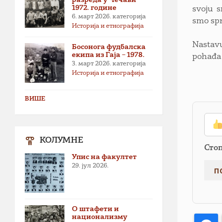
1972. године
svoju s
6. март 2026.
категорија
smo spr
Историја и етнографија
Nastavu
Босонога фудбалска
екипа из Гаја – 1978.
pohađa 
3. март 2026.
категорија
Историја и етнографија
ВИШЕ
КОЛУМНЕ
Сто
Упис на факултет
29. јул 2026.
О штафети и
национализму