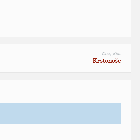
Следећа
Krstonoše