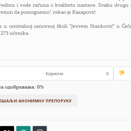
redinu i vode računa o kvalitetu nastave. Svaku drugu 
emni da pomognemo", rekao je Kasapović.
 u centralnoj osnovnoj školi "Jevrem Stanković" u Čeča
273 učenika.
Корисно
0
па одобравања: 0%