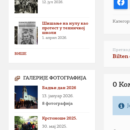
F
12. јул 2026.
Категор
Шишање на нулу као
протест у техничкој
школи
1. април 2026.
Претхо
ВИШЕ
Bilten
ГАЛЕРИЈЕ ФОТОГРАФИЈА
0 Ко
Бадњи дан 2026
13. јануар 2026.
8 фотографија
Ј
Крстоноше 2025.
30. мај 2025.