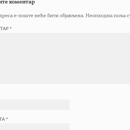
ите коментар
дреса е-поште неће бити објављена.
Неопходна поља с
ТАР
*
ТА
*