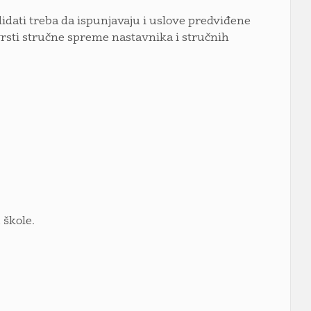
dati treba da ispunjavaju i uslove predviđene
rsti stručne spreme nastavnika i stručnih
 škole.