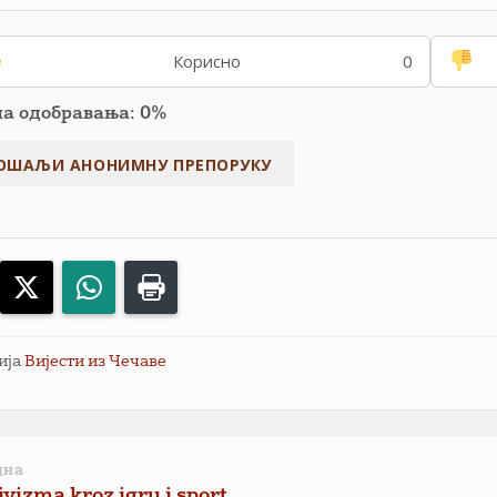
Корисно
0
па одобравања: 0%
acebook
X
WhatsApp
Print
ија
Вијести из Чечаве
дна
ivizma kroz igru i sport