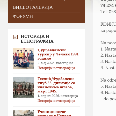
74 274
ВИДЕО ГАЛЕРИЈА
Tel: 05
ФОРУМИ
KONK
za popu
ИСТОРИЈА И
ЕТНОГРАФИЈА
Na neo
1. Nast
Ђурђевдански
турнир у Чечави 1991.
2. Nast
године
3. Nast
2. мај 2026.
категорија
4. Nast
Историја и етнографија
Теслић/Фудбалски
Na odre
клуб 53. дивизије са
5. Nast
члановима штаба,
март 1945.
6. Nast
1. април 2026.
категорија
– do po
Историја и етнографија
Ученици петог
разреда у Чечави