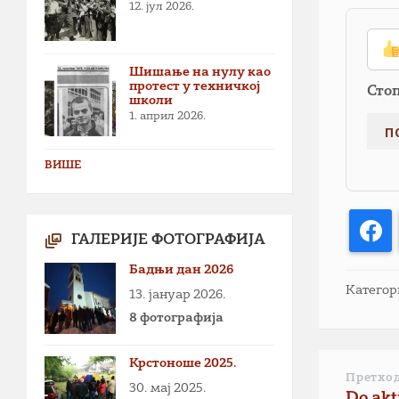
12. јул 2026.
Шишање на нулу као
протест у техничкој
Сто
школи
1. април 2026.
ВИШЕ
F
ГАЛЕРИЈЕ ФОТОГРАФИЈА
Бадњи дан 2026
Категор
13. јануар 2026.
8 фотографија
Крстоноше 2025.
Претхо
30. мај 2025.
Do akt