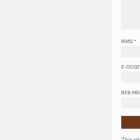
ИМЕ
*
Е-ПОШ
ВЕБ М