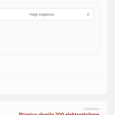
Није корисно
0
Следећа
Pijavica oborila 200 elektrostubova