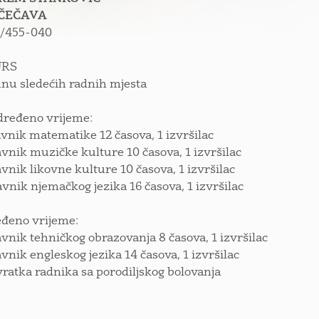
 ČEČAVA
3/455-040
URS
nu sledećih radnih mjesta
dređeno vrijeme:
avnik matematike 12 časova, 1 izvršilac
avnik muzičke kulture 10 časova, 1 izvršilac
avnik likovne kulture 10 časova, 1 izvršilac
avnik njemačkog jezika 16 časova, 1 izvršilac
đeno vrijeme:
avnik tehničkog obrazovanja 8 časova, 1 izvršilac
avnik engleskog jezika 14 časova, 1 izvršilac
vratka radnika sa porodiljskog bolovanja