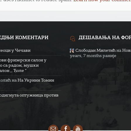
te uses Akismet to reduce spam.
Learn how your comment 
ЕДЊИ КОМЕНТАРИ
ДЕШАВАЊА НА ФО
сеоци у Чечави
Слободан Милетић
на
Нови
years, 7 months раније
ови фризерски салон у
о са радом, мушки
лон ,, Ђоле “
колић
на
На Укрини Томин
одигнута оптужница против
Email
Facebook
YouTube