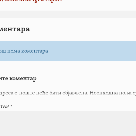
ментарa
ош нема коментара
ите коментар
дреса е-поште неће бити објављена.
Неопходна поља с
ТАР
*