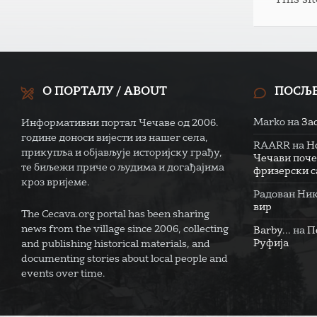
This si
О ПОРТАЛУ / ABOUT
ПОСЉ
Marko
на
За
Информативни портал Чечаве од 2006.
године доноси вијести из нашег села,
RAARR
на
Н
прикупља и објављује историјску грађу,
Чечави поче
те биљежи приче о људима и догађајима
фризерски са
кроз вријеме.
Радован Ни
вир
The Cecava.org portal has been sharing
news from the village since 2006, collecting
Barby...
на
П
Руфија
and publishing historical materials, and
documenting stories about local people and
events over time.