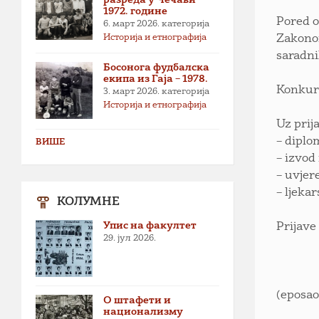
1972. године
Pored o
6. март 2026.
категорија
Историја и етнографија
Zakonom
saradni
Босонога фудбалска
екипа из Гаја – 1978.
Konkurs
3. март 2026.
категорија
Историја и етнографија
Uz prij
– diplo
ВИШЕ
– izvod
– uvjer
– ljeka
КОЛУМНЕ
Упис на факултет
Prijave
29. јул 2026.
(eposao
О штафети и
национализму