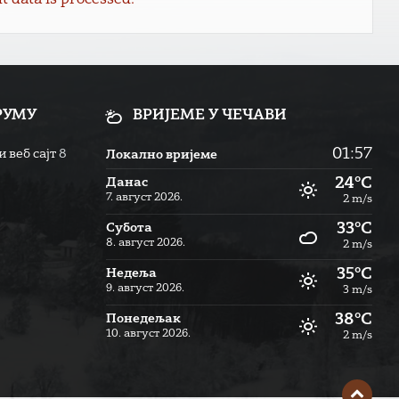
data is processed.
РУМУ
ВРИЈЕМЕ У ЧЕЧАВИ
01:57
 веб сајт
8
Локално вријеме
24°C
Данас
7. август 2026.
2 m/s
33°C
Субота
8. август 2026.
2 m/s
35°C
Недеља
9. август 2026.
3 m/s
38°C
Понедељак
10. август 2026.
2 m/s