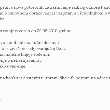
pštih uslova potrebnih za zasnivanje radnog odnosa kandi
 o osnovnom obrazovanju i vaspitanju i Pravilnikom o v
ka.
 ostaje otvoren do 09.08.2010 godine.
avu kandidati su dužni dostaviti:
mu o završenoj odgovarajućoj školi,
 iz matične knjige rođenih,
enje o nekažnjavanju i
rsko uvjerenje.
 na konkurs dostaviti u upravu škole ili poštom na adresu
)