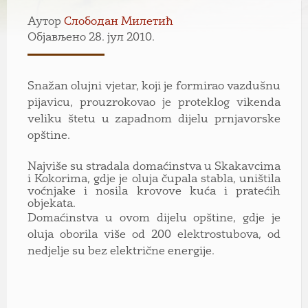
Аутор
Слободан Милетић
Објављено 28. јул 2010.
Snažan olujni vjetar, koji je formirao vazdušnu
pijavicu, prouzrokovao je proteklog vikenda
veliku štetu u zapadnom dijelu prnjavorske
opštine.
Najviše su stradala domaćinstva u Skakavcima
i Kokorima, gdje je oluja čupala stabla, uništila
voćnjake i nosila krovove kuća i pratećih
objekata.
Domaćinstva u ovom dijelu opštine, gdje je
oluja oborila više od 200 elektrostubova, od
nedjelje su bez električne energije.