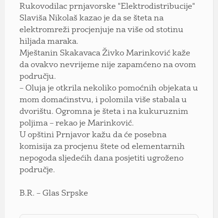
Rukovodilac prnjavorske "Elektrodistribucije"
Slaviša Nikolaš kazao je da se šteta na
elektromreži procjenjuje na više od stotinu
hiljada maraka.
Mještanin Skakavaca Živko Marinković kaže
da ovakvo nevrijeme nije zapamćeno na ovom
području.
– Oluja je otkrila nekoliko pomoćnih objekata u
mom domaćinstvu, i polomila više stabala u
dvorištu. Ogromna je šteta i na kukuruznim
poljima – rekao je Marinković.
U opštini Prnjavor kažu da će posebna
komisija za procjenu štete od elementarnih
nepogoda sljedećih dana posjetiti ugroženo
područje.
B.R. – Glas Srpske