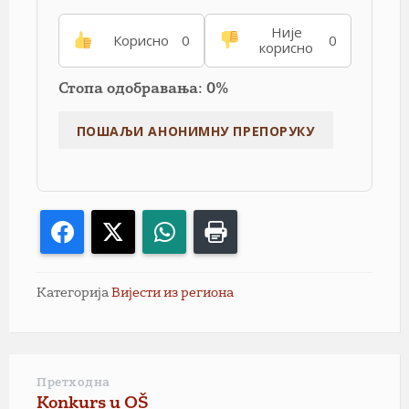
Није
Корисно
0
0
корисно
Стопа одобравања: 0%
Facebook
X
WhatsApp
Print
Категорија
Вијести из региона
Претходна
Konkurs u OŠ