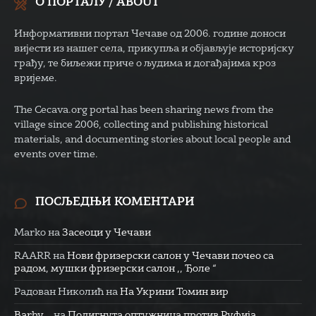
О ПОРТАЛУ / ABOUT
Информативни портал Чечаве од 2006. године доноси
вијести из нашег села, прикупља и објављује историјску
грађу, те биљежи приче о људима и догађајима кроз
вријеме.
The Cecava.org portal has been sharing news from the
village since 2006, collecting and publishing historical
materials, and documenting stories about local people and
events over time.
ПОСЉЕДЊИ КОМЕНТАРИ
Marko
на
Засеоци у Чечави
RAARR
на
Нови фризерски салон у Чечави почео са
радом, мушки фризерски салон ,, Ђоле “
Радован Николић
на
На Укрини Томин вир
Barby...
на
Подигнута оптужница против Руфија