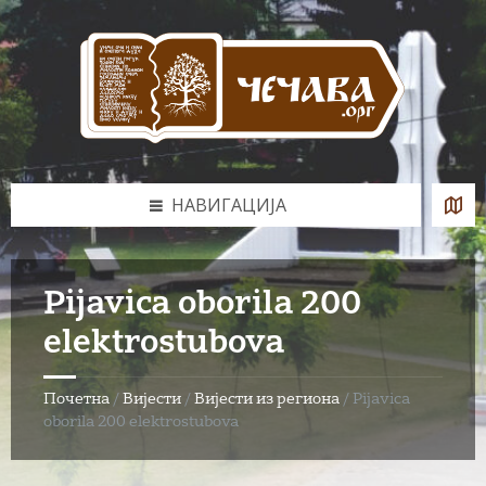
Skip
Skip
Skip
to
to
to
content
left
footer
sidebar
НАВИГАЦИЈА
Pijavica oborila 200
elektrostubova
Почетна
/
Вијести
/
Вијести из региона
/
Pijavica
oborila 200 elektrostubova