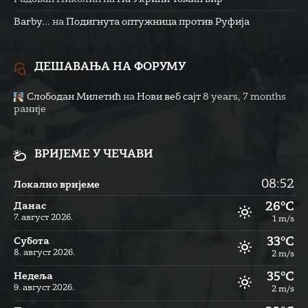
Barby...
на
Подигнута оптужница против Руфија
ДЕШАВАЊА НА ФОРУМУ
Слободан Милетић
на
Нови веб сајт
8 years, 7 months
раније
ВРИЈЕМЕ У ЧЕЧАВИ
08:52
Локално вријеме
26°C
Данас
7. август 2026.
1 m/s
33°C
Субота
8. август 2026.
2 m/s
35°C
Недеља
9. август 2026.
2 m/s