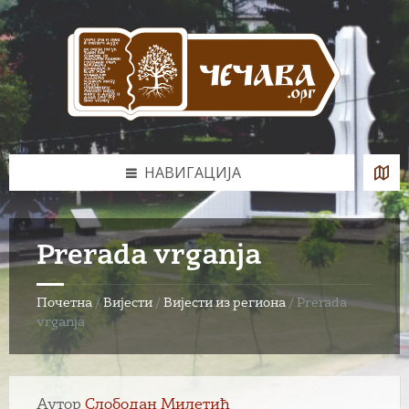
Skip
Skip
Skip
to
to
to
content
left
footer
sidebar
НАВИГАЦИЈА
Prerada vrganja
Почетна
/
Вијести
/
Вијести из региона
/
Prerada
vrganja
Аутор
Слободан Милетић