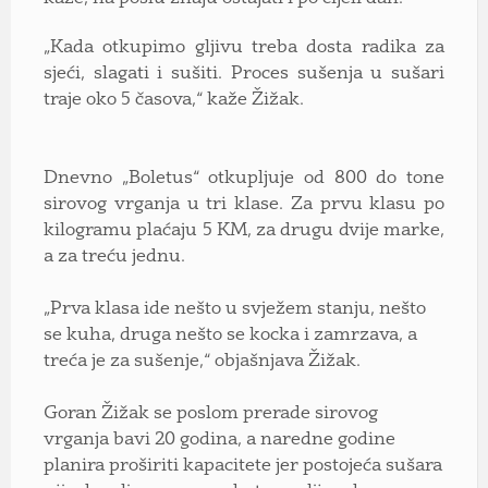
„Kada otkupimo gljivu treba dosta radika za
sjeći, slagati i sušiti. Proces sušenja u sušari
traje oko 5 časova,“ kaže Žižak.
Dnevno „Boletus“ otkupljuje od 800 do tone
sirovog vrganja u tri klase. Za prvu klasu po
kilogramu plaćaju 5 KM, za drugu dvije marke,
a za treću jednu.
„Prva klasa ide nešto u svježem stanju, nešto
se kuha, druga nešto se kocka i zamrzava, a
treća je za sušenje,“ objašnjava Žižak.
Goran Žižak se poslom prerade sirovog
vrganja bavi 20 godina, a naredne godine
planira proširiti kapacitete jer postojeća sušara