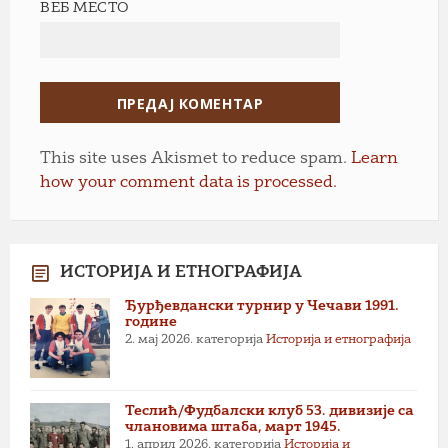
ВЕБ МЕСТО
This site uses Akismet to reduce spam.
Learn
how your comment data is processed.
ИСТОРИЈА И ЕТНОГРАФИЈА
Ђурђевдански турнир у Чечави 1991.
године
2. мај 2026.
категорија
Историја и етнографија
Теслић/Фудбалски клуб 53. дивизије са
члановима штаба, март 1945.
1. април 2026.
категорија
Историја и