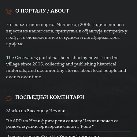
О ПОРТАЛУ / ABOUT
Информативни портал Чечаве од 2006. године доноси
вијести из нашег села, прикупља и објављује историјску
грађу, те биљежи приче о људима и догађајима кроз
вријеме.
The Cecava.org portal has been sharing news from the
village since 2006, collecting and publishing historical
materials, and documenting stories about local people and
events over time.
ПОСЉЕДЊИ КОМЕНТАРИ
Marko
на
Засеоци у Чечави
RAARR
на
Нови фризерски салон у Чечави почео са
радом, мушки фризерски салон ,, Ђоле “
Радован Николић
на
На Укрини Томин вир