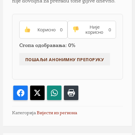
nije dovoljna za preradu tone gljive dnevno.
Није
Корисно
0
0
корисно
Стопа одобравања: 0%
Facebook
X
WhatsApp
Print
Категорија
Вијести из региона