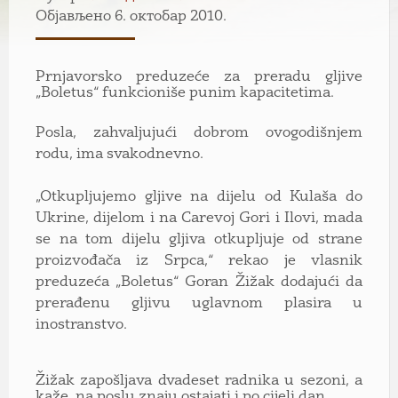
Објављено 6. октобар 2010.
Prnjavorsko preduzeće za preradu gljive
„Boletus“ funkcioniše punim kapacitetima.
Posla, zahvaljujući dobrom ovogodišnjem
rodu, ima svakodnevno.
„Otkupljujemo gljive na dijelu od Kulaša do
Ukrine, dijelom i na Carevoj Gori i Ilovi, mada
se na tom dijelu gljiva otkupljuje od strane
proizvođača iz Srpca,“ rekao je vlasnik
preduzeća „Boletus“ Goran Žižak dodajući da
prerađenu gljivu uglavnom plasira u
inostranstvo.
Žižak zapošljava dvadeset radnika u sezoni, a
kaže, na poslu znaju ostajati i po cijeli dan.