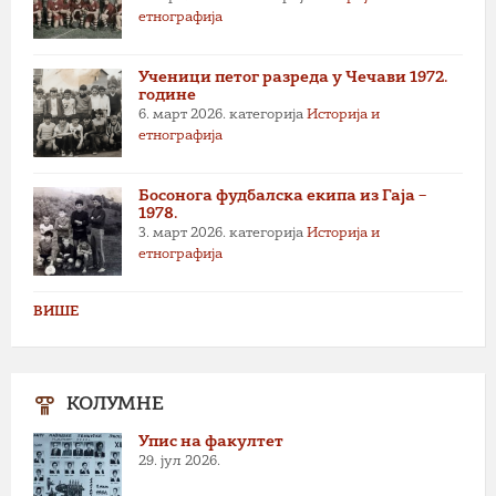
етнографија
Ученици петог разреда у Чечави 1972.
године
6. март 2026.
категорија
Историја и
етнографија
Босонога фудбалска екипа из Гаја –
1978.
3. март 2026.
категорија
Историја и
етнографија
ВИШЕ
КОЛУМНЕ
Упис на факултет
29. јул 2026.