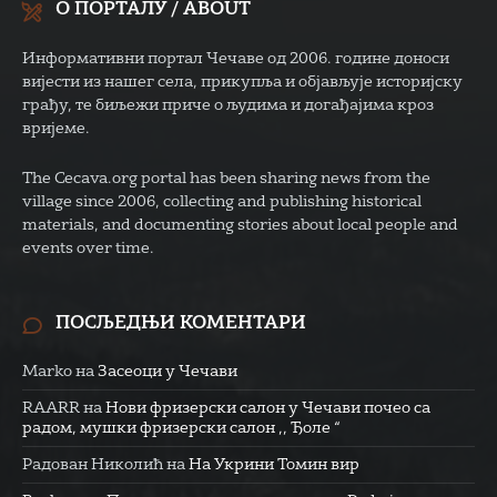
О ПОРТАЛУ / ABOUT
Информативни портал Чечаве од 2006. године доноси
вијести из нашег села, прикупља и објављује историјску
грађу, те биљежи приче о људима и догађајима кроз
вријеме.
The Cecava.org portal has been sharing news from the
village since 2006, collecting and publishing historical
materials, and documenting stories about local people and
events over time.
ПОСЉЕДЊИ КОМЕНТАРИ
Marko
на
Засеоци у Чечави
RAARR
на
Нови фризерски салон у Чечави почео са
радом, мушки фризерски салон ,, Ђоле “
Радован Николић
на
На Укрини Томин вир