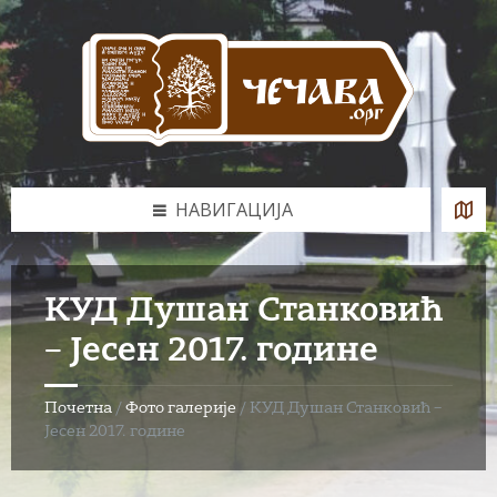
Skip
Skip
Skip
to
to
to
content
left
footer
sidebar
НАВИГАЦИЈА
КУД Душан Станковић
– Јесен 2017. године
Почетна
/
Фото галерије
/
КУД Душан Станковић –
Јесен 2017. године