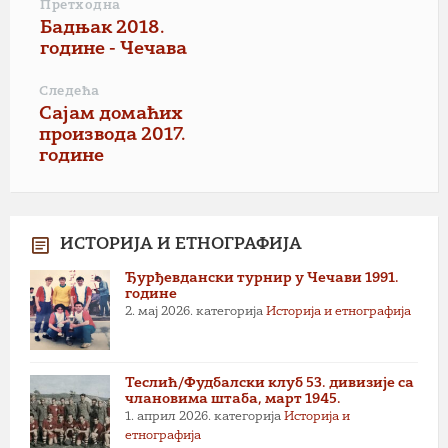
Претходна
Бадњак 2018.
године - Чечава
Следећа
Сајам домаћих
производа 2017.
године
ИСТОРИЈА И ЕТНОГРАФИЈА
Ђурђевдански турнир у Чечави 1991.
године
2. мај 2026.
категорија
Историја и етнографија
Теслић/Фудбалски клуб 53. дивизије са
члановима штаба, март 1945.
1. април 2026.
категорија
Историја и
етнографија