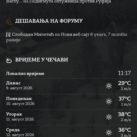
Barby...
на
Подигнута оптужница против Руфија
ДЕШАВАЊА НА ФОРУМУ
Слободан Милетић
на
Нови веб сајт
8 years, 7 months
раније
ВРИЈЕМЕ У ЧЕЧАВИ
11:17
Локално вријеме
29°C
Данас
9. август 2026.
2 m/s
37°C
Понедељак
10. август 2026.
1 m/s
38°C
Уторак
11. август 2026.
2 m/s
36°C
Cреда
12. август 2026.
3 m/s