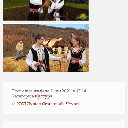
Посљедња измјена 2. јун 2021. у 17:14
Категорија
Култура
КУД Душан Станковић
,
Чечава