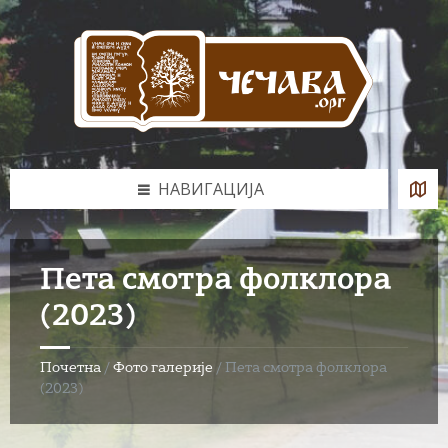
Skip
Skip
Skip
to
to
to
content
left
footer
sidebar
НАВИГАЦИЈА
Пета смотра фолклора
(2023)
Почетна
/
Фото галерије
/
Пета смотра фолклора
(2023)