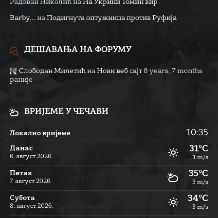
Радован Николић
на
На Укрини Томин вир
Barby...
на
Подигнута оптужница против Руфија
ДЕШАВАЊА НА ФОРУМУ
Слободан Милетић
на
Нови веб сајт
8 years, 7 months
раније
ВРИЈЕМЕ У ЧЕЧАВИ
10:35
Локално вријеме
31°C
Данас
6. август 2026.
1 m/s
35°C
Петак
7. август 2026.
3 m/s
34°C
Субота
8. август 2026.
3 m/s