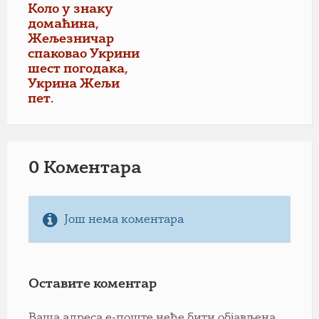
Коло у знаку
домаћина,
Жељезничар
спаковао Укрини
шест погодака,
Укрина Жељи
пет.
0 Коментарa
Још нема коментара
Оставите коментар
Ваша адреса е-поште неће бити објављена.