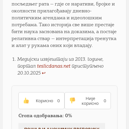
посљедњег рата — гдје се наративи, бројке и
околности прилагођавају дневно-
политичким агендама и идеолошким
потребама. Тако историја све више престаје
бити наука заснована на доказима, а постаје
релативна ствар — интерпретација тренутка
и алат у рукама оних који владају.
М
едијски извјештаји из 2013. године,
портал
teslicdanas.net
приступљено
20.10.2025
↩︎
Није
Корисно
0
0
корисно
Стопа одобравања: 0%