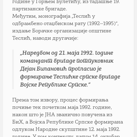
године у Горњем Булетићу, из тадашње 19.
партизанске бригаде.
Међутим, монографија „Теслић у
одбрамбено отаџбиском рату (1992—1995)“,
издање Борачке организације општине
Теслић, наводи другачије:
„Наредбом од 21. маја 1992. године
командант бригаде потпуковник
Дејан Билановић прогласио је
формирање Теслићке српске бригаде
Војске Републике Српске.“
Према том извору, процес формирања
почиње тек почетком маја 1992. године,
након што је ЈНА званично повучена из
БиХ, а Војска Републике Српске формирана
одлуком Народне скупштине 12. маја 1992.
године. У том контексту, датум 14. октобар