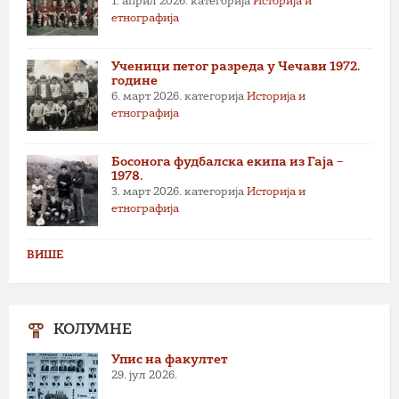
1. април 2026.
категорија
Историја и
етнографија
Ученици петог разреда у Чечави 1972.
године
6. март 2026.
категорија
Историја и
етнографија
Босонога фудбалска екипа из Гаја –
1978.
3. март 2026.
категорија
Историја и
етнографија
ВИШЕ
КОЛУМНЕ
Упис на факултет
29. јул 2026.