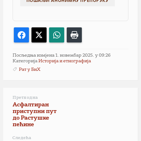
Facebook
X
WhatsApp
Print
Посљедња измјена 1. новембар 2025. у 09:26
Категорија
Историја и етнографија
Рат у БиХ
Претходна
Асфалтиран
приступни пут
до Растушке
пећине
Следећа