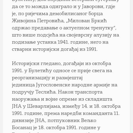
да се то можда одиграло и у Јаворови, гдје
је, по ријечима демобилисаног борца
Живојина Петровића, „Милован Бркић
одржао предавање о актуелном тренутку“,
што више подсјећа на својеврсну алузију на
подизање устанка 1941. године, него на
стварни историјски догађај из 1991.
Историјски гледано, догађаји из октобра
1991. у Булетићу односе се прије свега на
реорганизацију и размјештај
јединица Југословенске народне армије на
подручју Теслића. Након транспорта
наоружања и војне опреме из складишта
ЈНА у Шеварлијама, између 14. и 18. октобра
1991. године, према наредби команданта 11.
дивизије ЈНА, потпуковник Вељко
Босанац је 18. октобра 1991. године у