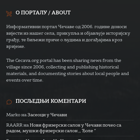
О ПОРТАЛУ / ABOUT
Информативни портал Чечаве од 2006. године доноси
вијести из нашег села, прикупља и објављује историјску
грађу, те биљежи приче о људима и догађајима кроз
вријеме.
The Cecava.org portal has been sharing news from the
village since 2006, collecting and publishing historical
materials, and documenting stories about local people and
events over time.
ПОСЉЕДЊИ КОМЕНТАРИ
Marko
на
Засеоци у Чечави
RAARR
на
Нови фризерски салон у Чечави почео са
радом, мушки фризерски салон ,, Ђоле “