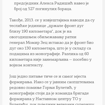
предсједник Алекса Радишић навео је
број од 527 погинулих бораца.
Такође, 2013. се у извјештајима наводи да су
теслићке јединице „држале фронт дуг
близу 190 километара“, док је на
овогодишњем обиљежавању ратни
генерал Момир Зец истакао да је фронт био
дуг око 130 километара, што је у складу са
подацима из монографије. Разлика од 60
километара није занемарљива — посебно у
војном контексту.
Још једно питање тиче се и самог мјеста
формирања. Иако се у јавним саопштењима
редовно помиње Горњи Булетић, у
монографији стоји да је команда бригаде
формирана у Наставном центру ТО у
Булетићу, док поједини ветерани сугеришу