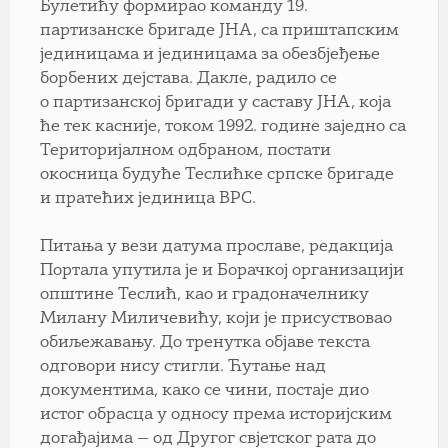
Булетићу формирао команду 19.
партизанске бригаде ЈНА, са приштaпским
јединицама и јединицама за обезбјеђење
борбених дејстава. Дакле, радило се
о партизанској бригади у саставу ЈНА, која
ће тек касније, током 1992. године заједно са
Територијалном одбраном, постати
окосница будуће Теслићке српске бригаде
и пратећих јединица ВРС.
Питања у вези датума прославе, редакција
Портала упутила је и Борачкој организацији
општине Теслић, као и градоначелнику
Милану Миличевићу, који је присуствовао
обиљежавању. До тренутка објаве текста
одговори нису стигли. Ћутање над
документима, како се чини, постаје дио
истог обрасца у односу према историјским
догађајима — од Другог свјетског рата до