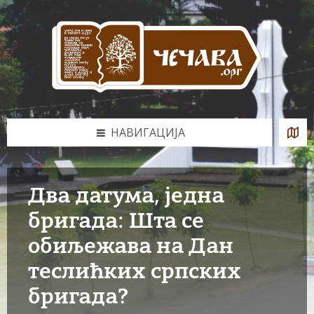
Skip
Skip
Skip
to
to
to
content
left
footer
sidebar
НАВИГАЦИЈА
Два датума, једна
бригада: Шта се
обиљежава на Дан
теслићких српских
бригада?