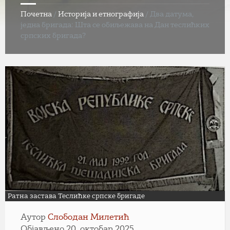
Почетна
/
Историја и етнографија
/
Два датума,
једна бригада: Шта се обиљежава на Дан теслићких
српских бригада?
Ратна застава Теслићке српске бригаде
Аутор
Слободан Милетић
Објављено 20. октобар 2025.