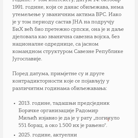
1991. године, који се данас обиљежава, нема
утемељење у званичним актима ВРС. Иако
је у том периоду састав ЈНА на подручју
БиХ већ био претежно српски, она је и даље
дјеловала као званична савезна војска, без
националне одреднице, са јасном
командном структуром Савезне Републике
Југославије.
Поред датума, примјетне су и друге
контрадикторности које се појављују у
различитим годинама обиљежавања:
2013. године, тадашњи предсједник
Борачке организације Радомир
Миљић изјавио је да је у рату „погинуло
1
551 борац, а око 1.500 их је рањено“.
2025. године, актуелни