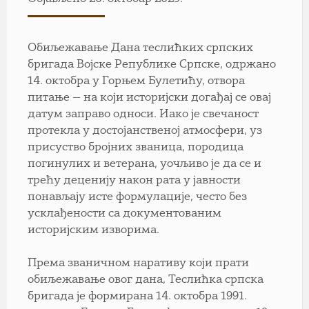
Обиљежавање Дана теслићких српских
бригада Војске Републике Српске, одржано
14. октобра у Горњем Булетићу, отвора
питање — на који историјски догађај се овај
датум заправо односи. Иако је свечаност
протекла у достојанственој атмосфери, уз
присуство бројних званица, породица
погинулих и ветерана, уочљиво је да се и
трећу деценију након рата у јавности
понављају исте формулацијe, често без
усклађености са документованим
историјским изворима.
Према званичном наративу који прати
обиљежавање овог дана, Теслићка српска
бригада је формирана 14. октобра 1991.