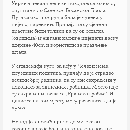
Укрини чекали велики поводањ са којим су
спуштани до Саве код Босанског Брода.
Дуга са овог подручја била је чувена у
цијелој царевини. Причају да су сјечени
храстови били толики да су од остатка
(овршица) мјештани касније цијепали даску
ширине 40cm и користили за прављење
штала.
У епидемији куге, за коју у Чечави нема
поузданих података, причају да је страдао
велики број радника, па су сви сахрањени у
неколико заједничких гробница. Мјесто гдје
су сахрањени назва се „Крањско гробље“. И
данас се на том мјесту могу разазнати двије
хумке.
Ненад Јотановић прича да му је отац
говорио како је болница запаљена послије