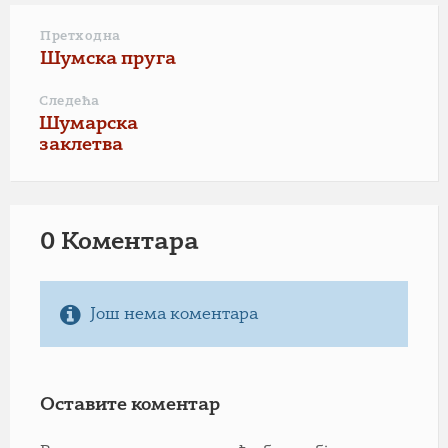
Претходна
Шумска пруга
Следећа
Шумарска
заклетва
0 Коментарa
Још нема коментара
Оставите коментар