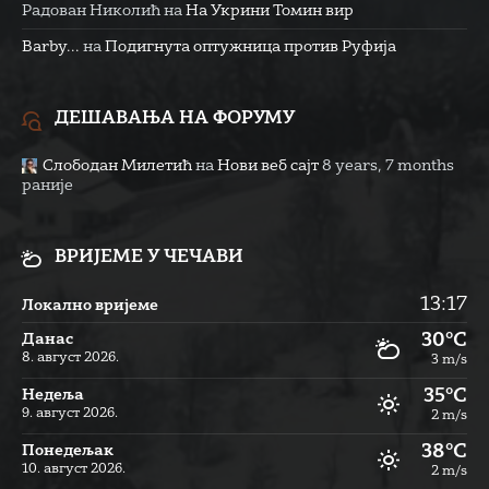
Радован Николић
на
На Укрини Томин вир
Barby...
на
Подигнута оптужница против Руфија
ДЕШАВАЊА НА ФОРУМУ
Слободан Милетић
на
Нови веб сајт
8 years, 7 months
раније
ВРИЈЕМЕ У ЧЕЧАВИ
13:17
Локално вријеме
30°C
Данас
8. август 2026.
3 m/s
35°C
Недеља
9. август 2026.
2 m/s
38°C
Понедељак
10. август 2026.
2 m/s