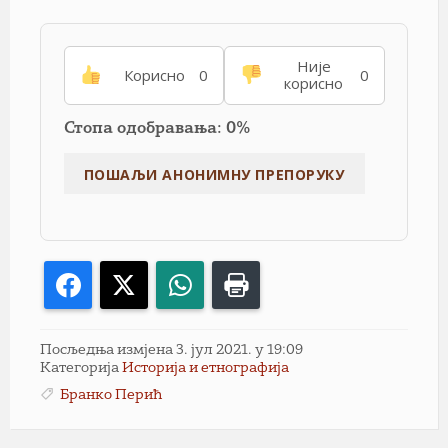
Није
Корисно
0
0
корисно
Стопа одобравања: 0%
Facebook
X
WhatsApp
Print
Посљедња измјена 3. јул 2021. у 19:09
Категорија
Историја и етнографија
Бранко Перић