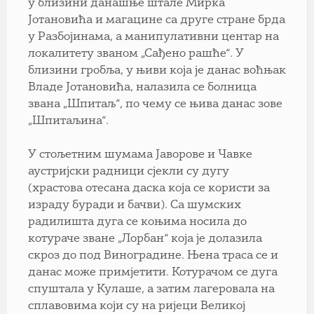
у близини данашње штале Мирка
Јотановића и магацине са друге стране брда
у Разбојинама, а манипулативни центар на
локалитету званом „Сађено рашће“. У
близини гробља, у њиви која је данас воћњак
Владе Јотановића, налазила се болница
звана „Шпитаљ“, по чему се њива данас зове
„Шпитаљина“.
У стољетним шумама Јаворове и Чавке
аустријски радници сјекли су дугу
(храстова отесана даска која се користи за
израду буради и бачви). Са шумских
радилишта дуга се коњима носила до
котураче зване „Лорбан“ која је долазила
скроз до под Виноградине. Њена траса се и
данас може примјетити. Котурачом се дуга
спуштала у Кулаше, а затим лагеровала на
сплавовима који су на ријеци Великој