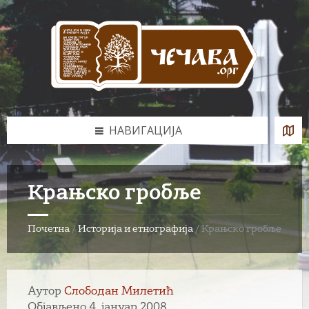
Skip
Skip
Skip
to
to
to
content
left
footer
sidebar
НАВИГАЦИЈА
Крањско гробље
Почетна
/
Историја и етнографија
/
Крањско гробље
Аутор
Слободан Милетић
Објављено 4. јануар 2008.