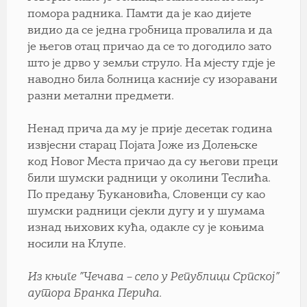
помора радника. Памти да је као дијете
видио да се једна гробница провалила и да
је његов отац причао да се то догодило зато
што је дрво у земљи струло. На мјесту гдје је
наводно била болница касније су изоравани
разни метални предмети.
Ненад прича да му је прије десетак година
извјесни старац Појата Јоже из Долењске
код Новог Места причао да су његови преци
били шумски радници у околини Теслића.
По предању Ђукановића, Словенци су као
шумски радници сјекли дугу и у шумама
изнад њихових кућа, одакле су је коњима
носили на Клупе.
Из књиге ”Чечава – село у Републици Српској”
аутора Бранка Перића.