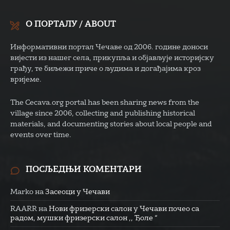
О ПОРТАЛУ / ABOUT
Информативни портал Чечаве од 2006. године доноси
вијести из нашег села, прикупља и објављује историјску
грађу, те биљежи приче о људима и догађајима кроз
вријеме.
The Cecava.org portal has been sharing news from the
village since 2006, collecting and publishing historical
materials, and documenting stories about local people and
events over time.
ПОСЉЕДЊИ КОМЕНТАРИ
Marko
на
Засеоци у Чечави
RAARR
на
Нови фризерски салон у Чечави почео са
радом, мушки фризерски салон ,, Ђоле “