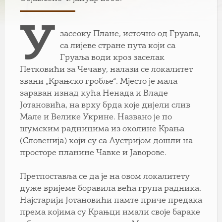
У
засеоку Плане, источно од Груаља,
са лијеве стране пута који са
Груаља води кроз заселак
Петковићи за Чечаву, налази се локалитет
звани „Крањско гробље“. Мјесто је мала
зараван изнад кућа Ненада и Владе
Јотановића, на врху брда које дијели слив
Мале и Велике Укрине. Названо је по
шумским радницима из околине Крања
(Словенија) који су са Аустријом дошли на
просторе планине Чавке и Јаворове.
Претпоставља се да је на овом локалитету
дуже вријеме боравила већа група радника.
Најстарији Јотановићи памте приче предака
према којима су Крањци имали своје бараке