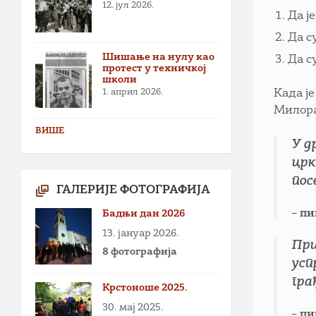
12. јул 2026.
Да ј
Да с
Шишање на нулу као
Да с
протест у техничкој
школи
1. април 2026.
Када ј
Милора
ВИШЕ
У д
црк
пос
ГАЛЕРИЈЕ ФОТОГРАФИЈА
– п
Бадњи дан 2026
13. јануар 2026.
При
8 фотографија
усп
гра
Крстоноше 2025.
30. мај 2025.
– п