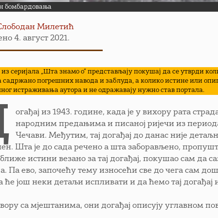
н бомбардовања
Слободан Милетић
но 4. август 2021.
 из серијала „Шта знамо о” представљају покушај да се утврди коли
а садржано погрешних навода и заблуда, а колико истине или оп
ног истраживања аутора и не одражавају нужно став портала.
Д
огађај из 1943. године, када је у вихору рата стра
народним предањима и писаној ријечи из периода
Чечави. Међутим, тај догађај до данас није дета
чен. Шта је до сада речено а шта заборављено, пропушт
јближе истини везано за тај догађај, покушао сам да 
а. Па ево, започећу тему износећи све до чега сам до
а ће још неки детаљи испливати и да ћемо тај догађај 
овору са мјештанима, они догађај описују углавном п