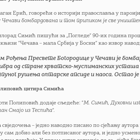
ган Ерић, говорећи о историји православља у пароији ч
у Чечави бомбардована и том приликом је све уништен
лорад Симић пишући за „Погледе” 90-их година прошло
ој књизи ”Чечава – мала Србија у Босни” као извор нав
м Рођења Пресвете Богородице у Чечави је бомба
ибра од стране хрватско-муслиманских усташа у ју
пуног рушења олтарске апсиде и наоса. Остао је
илиповић цитира Симића
оти Полиповић додаје сљедеће: ”
М. Симић, Духовни изг
ан Смајо из Теслића
”.
 свједочења – једно наводно писано по сјећању аутора 
у сам добио али без потписаног аутора, и једно усмен