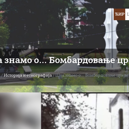
Choose
ЋИР
languag
 знамо о… Бомбардовање црк
а
/
Историја и етнографија
/
Шта знамо о… Бомбардовање цркве 