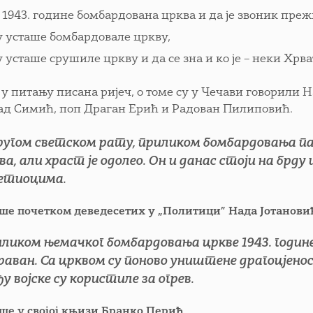
е 1943. године бомбардована црква и да је звоник преж
у усташе бомбардовале цркву,
у усташе срушиле цркву и да се зна и ко је – неки Хрва
е у питању писана ријеч, о томе су у Чечави говорили
д Симић, поп Драган Ерић и Радован Пилиповић.
ругом светском рату, приликом бомбардовања пар
ва, али храст је одолео. Он и данас стоји на брд
етиоцима.
ише почетком деведесетих у „Политици”
Нада Јотанов
ликом њемачког бомбардовања цркве 1943. године 
раван. Са црквом су поново уништене драгоцјено
ђу војске су користиле за огрев.
ише у својој књизи Бранко Перић