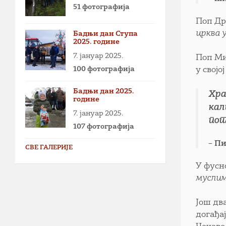
51 фотографија
Поп Дра
црква 
Бадњи дан Ступа
2025. године
7. јануар 2025.
Поп Ми
100 фотографија
у свој
Бадњи дан 2025.
Хра
године
кал
7. јануар 2025.
пот
107 фотографија
– П
СВЕ ГАЛЕРИЈЕ
У фусн
муслим
Још два
догађај