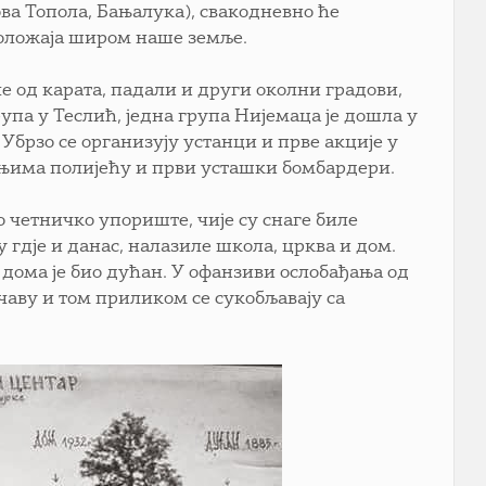
ова Топола, Бањалука), свакодневно ће
положаја широм наше земље.
ле од карата, падали и други околни градови,
упа у Теслић, једна група Нијемаца је дошла у
е. Убрзо се организују устанци и прве акције у
а њима полијећу и први усташки бомбардери.
ко четничко упориште, чије су снаге биле
у гдје и данас, налазиле школа, црква и дом.
 дома је био дућан. У офанзиви ослобађања од
чаву и том приликом се сукобљавају са