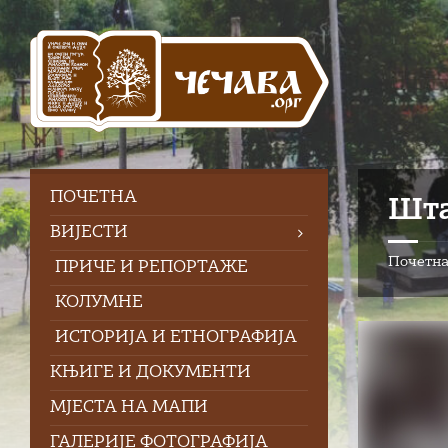
Skip
Skip
Skip
to
to
to
content
left
footer
sidebar
ПOЧЕТНА
Шта
ВИЈЕСТИ
Почетн
ПРИЧЕ И РЕПОРТАЖЕ
КОЛУМНЕ
ИСТОРИЈА И ЕТНОГРАФИЈА
КЊИГЕ И ДОКУМЕНТИ
МЈЕСТА НА МАПИ
ГАЛЕРИЈЕ ФОТОГРАФИЈА