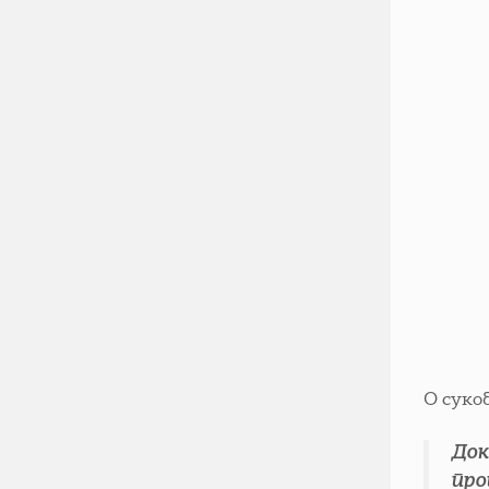
О суко
Док
про