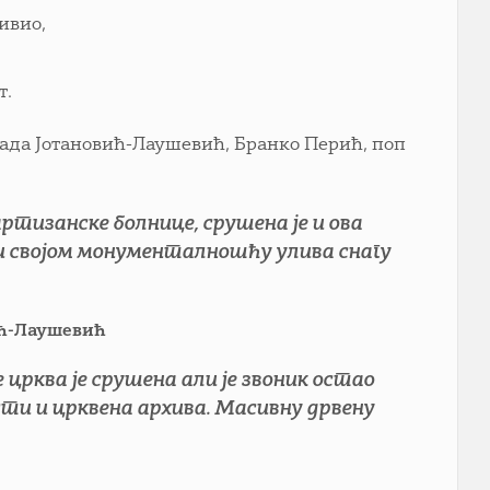
ивио,
т.
 Нада Јотановић-Лаушевић, Бранко Перић, поп
тизанске болнице, срушена је и ова
у и својом монументалношћу улива снагу
ић-Лаушевић
црква је срушена али је звоник остао
сти и црквена архива. Масивну дрвену