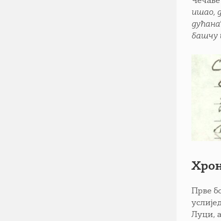
Чечаве 
ишао, д
дућана
башчу 
Хрон
Прве бо
услије
Луци, 