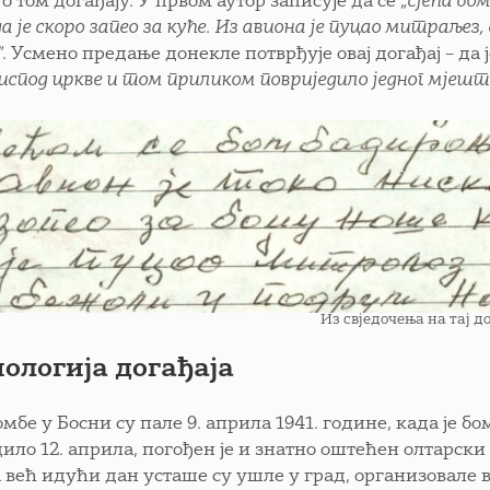
о том догађају. У првом аутор записује да се „
сјећа бо
а је скоро запео за куће. Из авиона је пуцао митраљез,
”. Усмено предање донекле потврђује овај догађај – да 
испод цркве и том приликом повриједило једног мјеш
Из свједочења на тај д
ологија догађаја
мбе у Босни су пале 9. априла 1941. године, када је б
дило 12. априла, погођен је и знатно оштећен олтарск
а већ идући дан усташе су ушле у град, организовале 