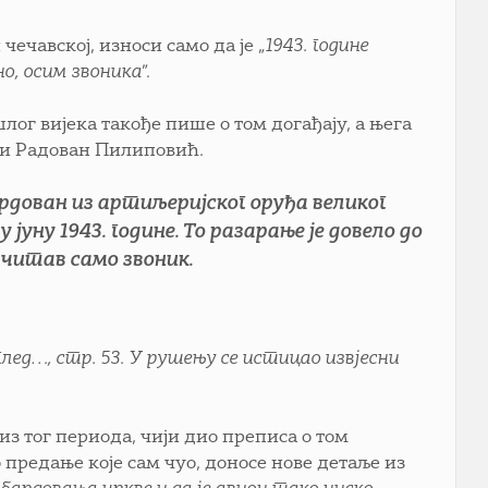
ечавској, износи само да је „
1943. године
о, осим звоника
”.
г вијека такође пише о том догађају, а њега
оди Радован Пилиповић.
рдован из артиљеријског оруђа великог
ну 1943. године. То разарање је довело до
 читав само звоник.
лед…, стр. 53. У рушењу се истицао извјесни
из тог периода, чији дио преписа о том
о предање које сам чуо, доносе нове детаље из