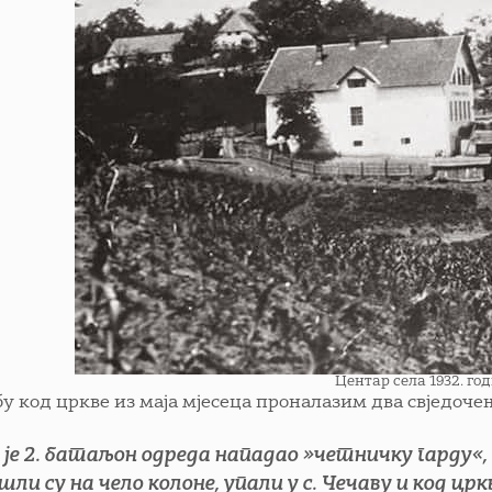
Центар села 1932. го
бу код цркве из маја мјесеца проналазим два свједоче
 је 2. батаљон одреда нападао »четничку гарду«
шли су на чело колоне, упали у с. Чечаву и код ц