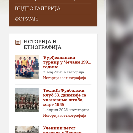
ВИДЕО ГАЛЕРИЈА
ФОРУМИ
ИСТОРИЈА И
ЕТНОГРАФИЈА
Ђурђевдански
турнир у Чечави 1991.
године
2. мај 2026.
категорија
Историја и етнографија
Теслић/Фудбалски
клуб 53. дивизије са
члановима штаба,
март 1945.
1. април 2026.
категорија
Историја и етнографија
Ученици петог
разреда у Чечави