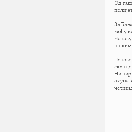
Од тад
полије
За Бањ
међу к
Чечаву.
нашим 
Чечава 
сконцен
На пар
окупат
четниц