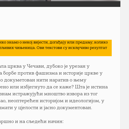
ко знамо о некој вијести, догађају или предању; колико
ипљивих чињеница. Ови текстови су искључиво резултат
дала црква у Чечави, дубоко је урезан у
 борбе против фашизма и историје цркве у
љно докуметован нити наратив о њему
ено или избјегнуто да се каже? Шта је истина
сазнам истражујући мноштво извора из тог
шао, неоптерећен историјом и идеологијом, у
имати у цјелости и јасно документован.
овршно и на сљедећи начин: