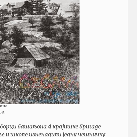
дине
ња.
, борци батаљона 4 крајишке бригаде
ркве и школе изненадили једну четничку