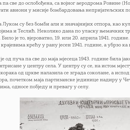
а па све до ослобођена, са војног аеродрома Ровине (Н
тати авиони у мисије бомбардовања непријатељских 
а Луком су без бомби али и значајнијих отпора, као ку
ојима и Теслић. Неколико дана по уласку њемачких тр
 Било је то, вјероватно, 19. или 20. априла 1941. годин
крајевима крећу у рану јесен 1941. године, а убрзо к
је од пуча па све до маја мјесеца 1943. године била ја
трисане у центру села. У центру су се, на истом мјест
 корака од цркве налазила се зграда соколане, а испод
ора, почетком маја партизанске јединице надиру у Че
има, односе побједу и превагу у селу.