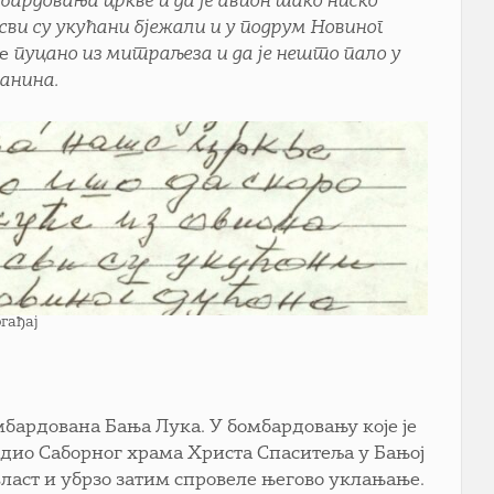
мбардовања цркве и да је авион тако ниско
 сви су укућани бјежали и у подрум Новиног
је
пуцано из митраљеза и да је нешто пало у
танина.
огађај
омбардована Бања Лука. У бомбардовању које је
и дио Саборног храма Христа Спаситеља у Бањој
власт и убрзо затим спровеле његово уклањање.