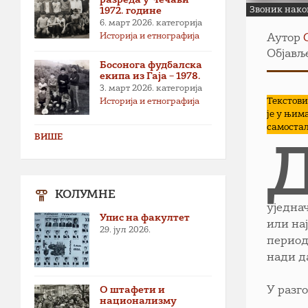
Звоник нако
1972. године
6. март 2026.
категорија
Историја и етнографија
Аутор
Објавље
Босонога фудбалска
екипа из Гаја – 1978.
3. март 2026.
категорија
Текстови
Историја и етнографија
је у њим
самостал
ВИШЕ
КОЛУМНЕ
уједна
Упис на факултет
или на
29. јул 2026.
период
нади д
О штафети и
У разг
национализму