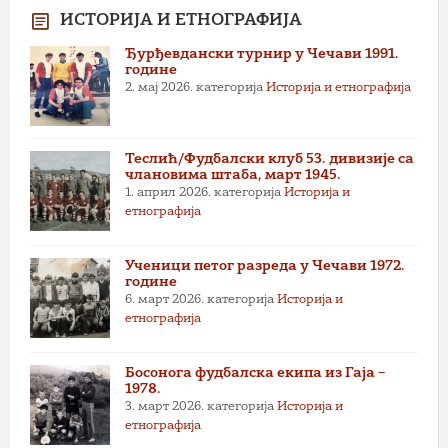
ИСТОРИЈА И ЕТНОГРАФИЈА
Ђурђевдански турнир у Чечави 1991.
године
2. мај 2026.
категорија
Историја и етнографија
Теслић/Фудбалски клуб 53. дивизије са
члановима штаба, март 1945.
1. април 2026.
категорија
Историја и
етнографија
Ученици петог разреда у Чечави 1972.
године
6. март 2026.
категорија
Историја и
етнографија
Босонога фудбалска екипа из Гаја –
1978.
3. март 2026.
категорија
Историја и
етнографија