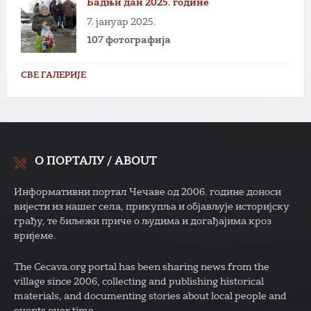
Бадњи дан 2025. године
7. јануар 2025.
107 фотографија
СВЕ ГАЛЕРИЈЕ
О ПОРТАЛУ / ABOUT
Информативни портал Чечаве од 2006. године доноси
вијести из нашег села, прикупља и објављује историјску
грађу, те биљежи приче о људима и догађајима кроз
вријеме.
The Cecava.org portal has been sharing news from the
village since 2006, collecting and publishing historical
materials, and documenting stories about local people and
events over time.