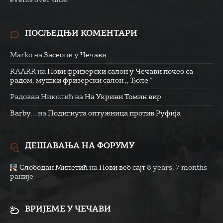
ПОСЉЕДЊИ КОМЕНТАРИ
Marko
на
Засеоци у Чечави
RAARR
на
Нови фризерски салон у Чечави почео са
радом, мушки фризерски салон ,, Ђоле “
Радован Николић
на
На Укрини Томин вир
Barby...
на
Подигнута оптужница против Руфија
ДЕШАВАЊА НА ФОРУМУ
Слободан Милетић
на
Нови веб сајт
8 years, 7 months
раније
ВРИЈЕМЕ У ЧЕЧАВИ