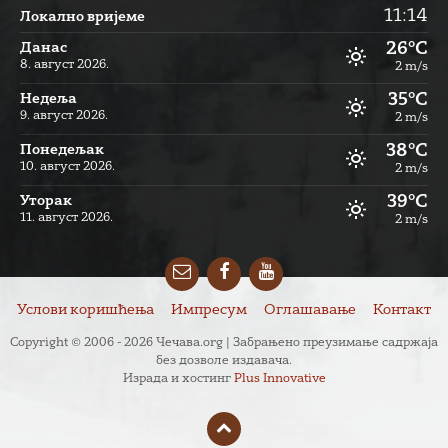
11:14
Локално вријеме
26°C
Данас
8. август 2026.
2 m/s
35°C
Недеља
9. август 2026.
2 m/s
38°C
Понедељак
10. август 2026.
2 m/s
39°C
Уторак
11. август 2026.
2 m/s
Email
Facebook
YouTube
Услови коришћења
Импресум
Оглашавање
Контакт
Copyright © 2006 - 2026 Чечава.org | Забрањено преузимање садржаја
без дозволе издавача.
Израда и хостинг
Plus Innovative