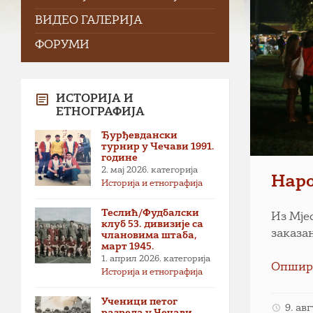
ВИДЕО ГАЛЕРИЈА
ФОРУМИ
ИСТОРИЈА И
ЕТНОГРАФИЈА
Ђурђевдански
турнир у Чечави 1991.
године
2. мај 2026.
категорија
Наро
Историја и етнографија
Теслић/Фудбалски
Из Мјес
клуб 53. дивизије са
заказан
члановима штаба,
март 1945.
1. април 2026.
категорија
Опшир
Историја и етнографија
Ученици петог
9. ав
разреда у Чечави