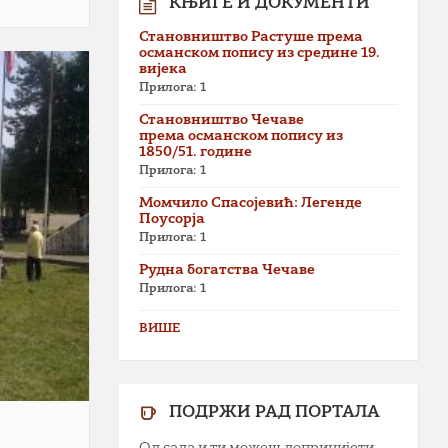
КЊИГЕ И ДОКУМЕНТИ
Становништво Растуше према
османском попису из средине 19.
вијека
Прилога: 1
Становништво Чечаве
према османском попису из
1850/51. године
Прилога: 1
Момчило Спасојевић: Легенде
Поусорја
Прилога: 1
Рудна богатства Чечаве
Прилога: 1
ВИШЕ
ПОДРЖИ РАД ПОРТАЛА
Од сада и ти можеш допринијети