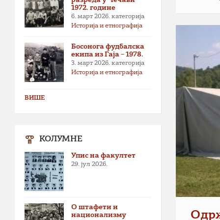
1972. године
6. март 2026.
категорија
Историја и етнографија
Босонога фудбалска
екипа из Гаја – 1978.
3. март 2026.
категорија
Историја и етнографија
ВИШЕ
КОЛУМНЕ
Упис на факултет
29. јул 2026.
О штафети и
Одрж
национализму