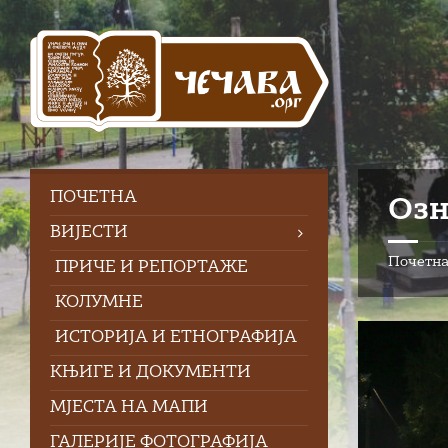
Skip
Skip
Skip
Skip
to
to
to
to
content
left
right
footer
sidebar
sidebar
ПOЧЕТНА
Озн
ВИЈЕСТИ
Почетн
ПРИЧЕ И РЕПОРТАЖЕ
КОЛУМНЕ
ИСТОРИЈА И ЕТНОГРАФИЈА
КЊИГЕ И ДОКУМЕНТИ
МЈЕСТА НА МАПИ
ГАЛЕРИЈЕ ФОТОГРАФИЈА