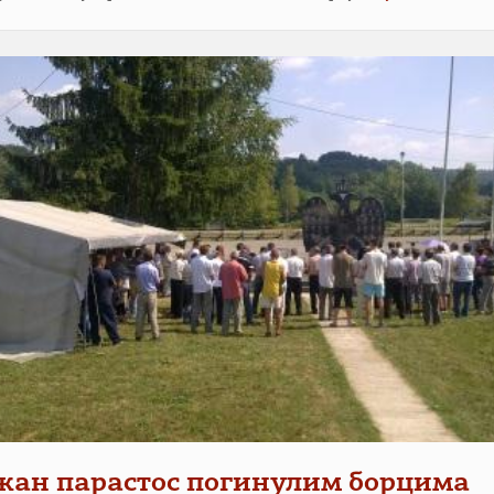
ан парастос погинулим борцима