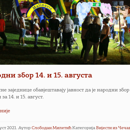
дни збор 14. и 15. августа
не заједнице обавјештавају јавност да је народни збор
 за 14. и 15. август.
није
густ 2021.
Аутор
Слободан Милетић
Категорија
Вијести из Чеча