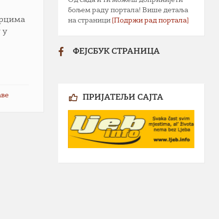
бољем раду портала! Више детаља
орцима
на страници
[Подржи рад портала]
 у
ФЕЈСБУК СТРАНИЦА
аве
ПРИЈАТЕЉИ САЈТА