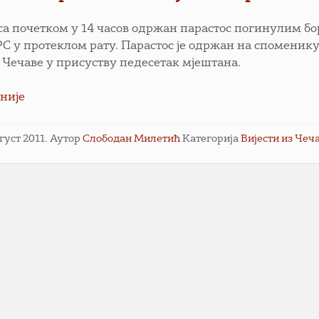
е са почетком у 14 часов одржан парастос погинулим б
 РС у протеклом рату. Парастос је одржан на споменику
 Чечаве у присуству педесетак мјештана.
није
вгуст 2011.
Аутор
Слободан Милетић
Категорија
Вијести из Чеч