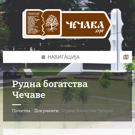
Skip
Skip
Skip
to
to
to
content
left
footer
sidebar
НАВИГАЦИЈА
Рудна богатства
Чечаве
Почетна
/
Документи
/
Рудна богатства Чечаве