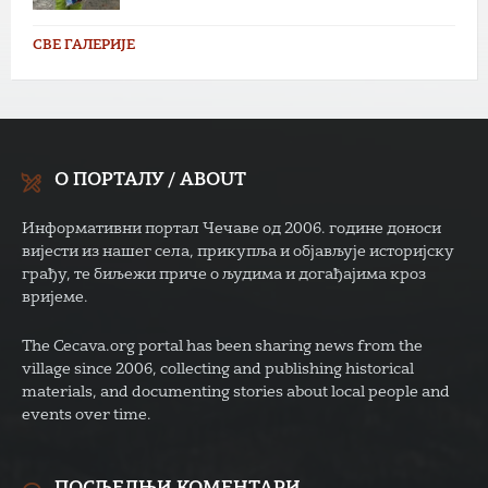
СВЕ ГАЛЕРИЈЕ
О ПОРТАЛУ / ABOUT
Информативни портал Чечаве од 2006. године доноси
вијести из нашег села, прикупља и објављује историјску
грађу, те биљежи приче о људима и догађајима кроз
вријеме.
The Cecava.org portal has been sharing news from the
village since 2006, collecting and publishing historical
materials, and documenting stories about local people and
events over time.