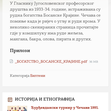
У Гласнику Југословенског професорског
друштва из 1933-34. године, истраживана су
рудна богатства Босанске Крајине. Чечава се
помиње када је ријеч о угљу и руди хрома. У
неколико скенираних страница прочитајте
гдје у комшилуку има руде жељеза,
мангана, бакра, олова, пирита и другиx.
Прилози
File
_БОГАТСТВО_БОСАНСКЕ_КРАЈИНЕ.pdf
36 MB
size:
Категорија
Билтени
ИСТОРИЈА И ЕТНОГРАФИЈА
Ђурђевдански турнир у Чечави 1991.