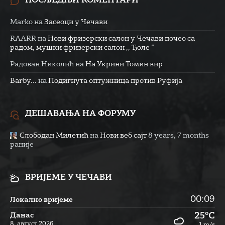
ПОСЉЕДЊИ КОМЕНТАРИ
Marko
на
Засеоци у Чечави
RAARR
на
Нови фризерски салон у Чечави почео са
радом, мушки фризерски салон ,, Ђоле “
Радован Николић
на
На Укрини Томин вир
Barby...
на
Подигнута оптужница против Руфија
ДЕШАВАЊА НА ФОРУМУ
Слободан Милетић
на
Нови веб сајт
8 years, 7 months
раније
ВРИЈЕМЕ У ЧЕЧАВИ
00:09
Локално вријеме
25°C
Данас
8. август 2026.
1 m/s