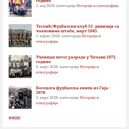
године
2. мај 2026.
категорија
Историја и етнографија
Теслић/Фудбалски клуб 53. дивизије са
члановима штаба, март 1945.
1. април 2026.
категорија
Историја и
етнографија
Ученици петог разреда у Чечави 1972.
године
6. март 2026.
категорија
Историја и
етнографија
Босонога фудбалска екипа из Гаја –
1978.
3. март 2026.
категорија
Историја и
етнографија
ВИШЕ