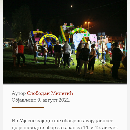
Аутор
Слободан Милетић
Објављено 9. август 2021.
Из Мјесне заједнице обавјештавају јавност
да је народни збор заказан за 14. и 15. август.