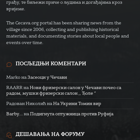
грађу, те биљежи приче о људима и догађајима кроз
вријеме.
The Cecava.org portal has been sharing news from the
village since 2006, collecting and publishing historical
materials, and documenting stories about local people and
events over time.
ПОСЉЕДЊИ КОМЕНТАРИ
Marko
на
Засеоци у Чечави
RAARR
на
Нови фризерски салон у Чечави почео са
радом, мушки фризерски салон ,, Ђоле “
Радован Николић
на
На Укрини Томин вир
Barby...
на
Подигнута оптужница против Руфија
ДЕШАВАЊА НА ФОРУМУ