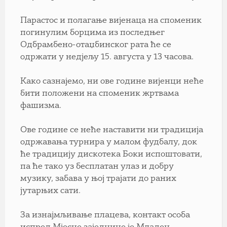
Парастос и полагање вијенаца на споменик
погинулим борцима из последњег
Одбрамбено-отаџбинског рата ће се
одржати у недјељу 15. августа у 13 часова.
Како сазнајемо, ни ове године вијенци неће
бити положени на споменик жртвама
фашизма.
Ове године се неће наставити ни традиција
одржавања турнира у малом фудбалу, док
ће традицију дискотека Боки испоштовати,
па ће тако уз бесплатан улаз и добру
музику, забава у њој трајати до раних
јутарњих сати.
За изнајмљивање плацева, контакт особа