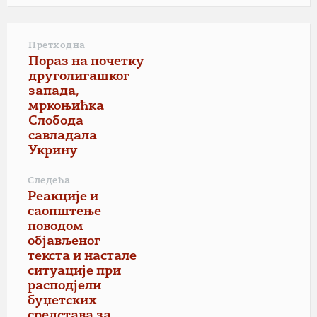
Претходна
Пораз на почетку
друголигашког
запада,
мркоњићка
Слобода
савладала
Укрину
Следећа
Реакције и
саопштење
поводом
објављеног
текста и настале
ситуације при
расподјели
буџетских
средстава за