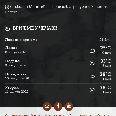
Слободан Милетић
на
Нови веб сајт
8 years, 7 months
раније
ВРИЈЕМЕ У ЧЕЧАВИ
21:04
Локално вријеме
25°C
Данас
8. август 2026.
0 m/s
33°C
Недеља
9. август 2026.
3 m/s
38°C
Понедељак
10. август 2026.
1 m/s
38°C
Уторак
11. август 2026.
1 m/s
Email
Facebook
YouTube
Услови коришћења
Импресум
Оглашавање
Контакт