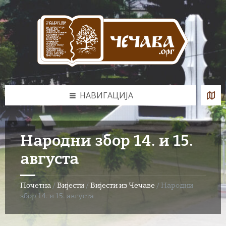
Skip
Skip
Skip
to
to
to
content
left
footer
sidebar
НАВИГАЦИЈА
Народни збор 14. и 15.
августа
Почетна
/
Вијести
/
Вијести из Чечаве
/
Народни
збор 14. и 15. августа