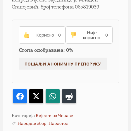
испред Мјесне заједнице је Младен
Станојевић, број телефона 065819039
Није
Корисно
0
0
корисно
Стопа одобравања: 0%
Facebook
X
WhatsApp
Print
Категорија
Вијести из Чечаве
Народни збор
,
Парастос