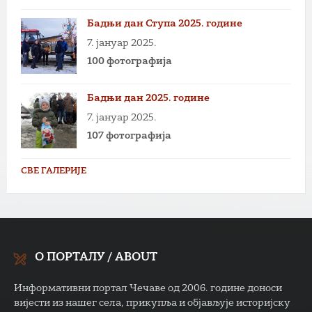
Бадњи дан Ступа 2025. године
7. јануар 2025.
100 фотографија
Бадњи дан 2025. године
7. јануар 2025.
107 фотографија
СВЕ ГАЛЕРИЈЕ
О ПОРТАЛУ / ABOUT
Информативни портал Чечаве од 2006. године доноси
вијести из нашег села, прикупља и објављује историјску