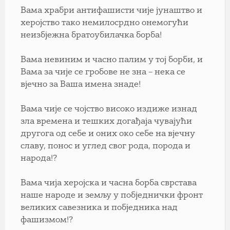
Вама храбри антифашисти чије јунаштво и
херојство тако немилосрдно онемогући
неизбјежна братоубилачка борба!
Вама невиним и часно палим у тој борби, и
Вама за чије се гробове не зна – нека се
вјечно за Ваша имена знаде!
Вама чије се чојство високо издиже изнад
зла времена и тешких догађаја чувајући
другога од себе и оних око себе на вјечну
славу, понос и углед свог рода, порода и
народа!?
Вама чија херојска и часна борба сврстава
наше народе и земљу у побједнички фронт
великих савезника и побједника над
фашизмом!?