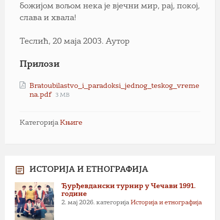
божијом вољом нека је вјечни мир, рај, покој,
слава и хвала!
Теслић, 20 маја 2003. Аутор
Прилози
Bratoubilastvo_i_paradoksi_jednog_teskog_vreme
File
na.pdf
3 MB
size:
Категорија
Књиге
ИСТОРИЈА И ЕТНОГРАФИЈА
Ђурђевдански турнир у Чечави 1991.
године
2. мај 2026.
категорија
Историја и етнографија