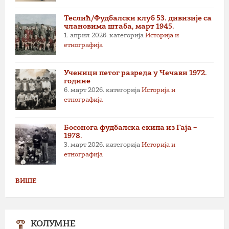
Теслић/Фудбалски клуб 53. дивизије са
члановима штаба, март 1945.
1. април 2026.
категорија
Историја и
етнографија
Ученици петог разреда у Чечави 1972.
године
6. март 2026.
категорија
Историја и
етнографија
Босонога фудбалска екипа из Гаја –
1978.
3. март 2026.
категорија
Историја и
етнографија
ВИШЕ
КОЛУМНЕ