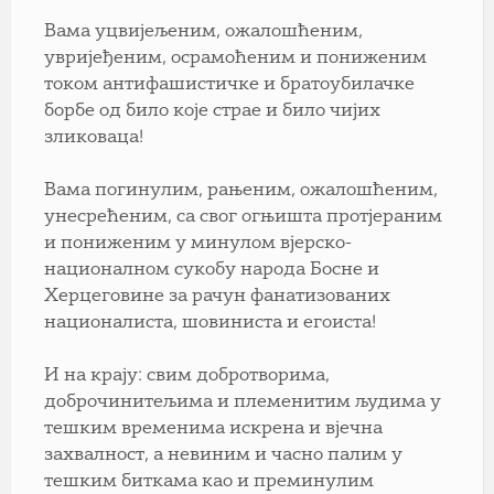
Вама уцвијељеним, ожалошћеним,
увријеђеним, осрамоћеним и пониженим
током антифашистичке и братоубилачке
борбе од било које страе и било чијих
зликоваца!
Вама погинулим, рањеним, ожалошћеним,
унесрећеним, са свог огњишта протјераним
и пониженим у минулом вјерско-
националном сукобу народа Босне и
Херцеговине за рачун фанатизованих
националиста, шовиниста и егоиста!
И на крају: свим добротворима,
доброчинитељима и племенитим људима у
тешким временима искрена и вјечна
захвалност, а невиним и часно палим у
тешким биткама као и преминулим