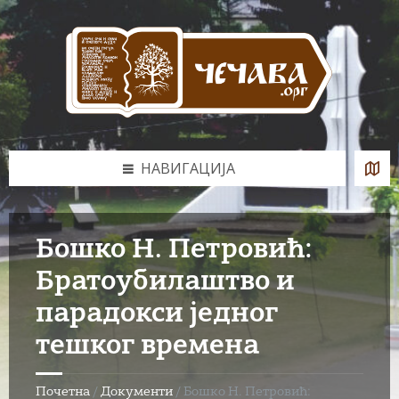
Skip
Skip
Skip
to
to
to
content
left
footer
sidebar
НАВИГАЦИЈА
Бошко Н. Петровић:
Братоубилаштво и
парадокси једног
тешког времена
Почетна
/
Документи
/
Бошко Н. Петровић: