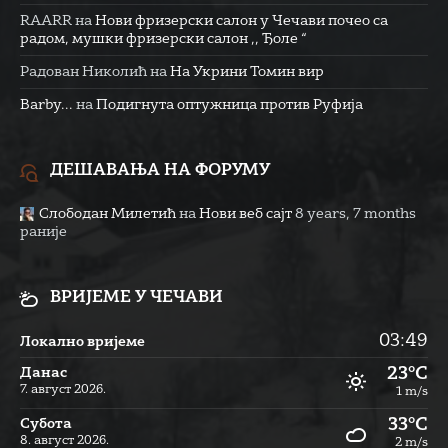
RAARR
на
Нови фризерски салон у Чечави почео са
радом, мушки фризерски салон ,, Ђоле “
Радован Николић
на
На Укрини Томин вир
Barby...
на
Подигнута оптужница против Руфија
ДЕШАВАЊА НА ФОРУМУ
Слободан Милетић
на
Нови веб сајт
8 years, 7 months
раније
ВРИЈЕМЕ У ЧЕЧАВИ
03:49
Локално вријеме
23°C
Данас
7. август 2026.
1 m/s
33°C
Субота
8. август 2026.
2 m/s