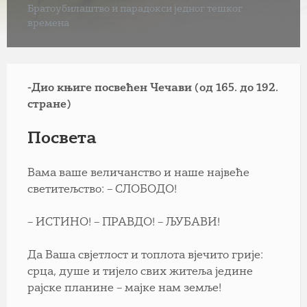
Братоубилаштво и парадокси једног тешког
времена
-Дио књиге посвећен Чечави (од 165. до 192.
стране)
Посвета
Вама ваше величанство и наше највеће
светитељствo: – СЛОБОДО!
– ИСТИНО! – ПРАВДО! – ЉУБАВИ!
Да Ваша свјетлост и топлота вјечито грије:
срца, душе и тијело свих житеља једине
рајске планине – мајке нам земље!