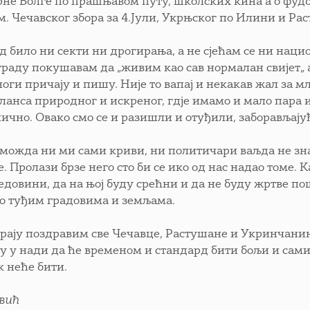
рне Волге по прашњавом путу, школских кина а о фу
м. Чечавског збора за 4.Јули, Укрњског по Илини и Ра
д било ни секти ни дрогирања, а не сјећам се ни наци
граду покушавам да „живим као сав нормалан свијет„ а
ноги причају и пишу. Није то вапај и некакав жал за 
аланса природног и искреног, гдје имамо и мало пара и
ично. Овако смо се и разишли и отуђили, заборављајући
можда ни ми сами криви, ни политичари ваљда не знају
. Пролази брзе него сто би се ико од нас надао томе. 
 ђедовини, да на њој буду срећни и да не буду жртве п
по туђим градовима и земљама.
крају поздравим све Чечавце, Растушане и Укринчани
ју у нади да ће временом и стандард бити бољи и сам
к неће бити.
овић