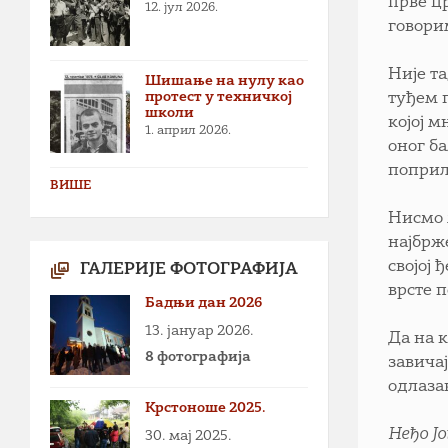
прве ц
12. јул 2026.
говори
Није та
Шишање на нулу као
протест у техничкој
туђем 
школи
којој м
1. април 2026.
оног б
поприл
ВИШЕ
Нисмо 
најбрже
својој
ГАЛЕРИЈЕ ФОТОГРАФИЈА
врсте 
Бадњи дан 2026
13. јануар 2026.
Да на 
8 фотографија
завича
одлаза
Крстоноше 2025.
Неђо Ј
30. мај 2025.