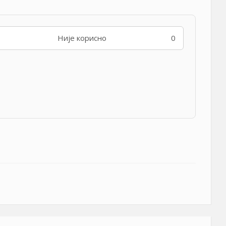
Није корисно
0