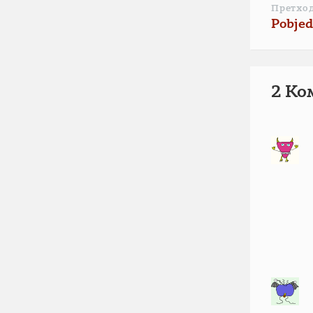
Претхо
Pobjed
2 Ко