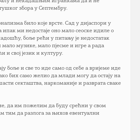
дбалу и некадашњим игранкама да и не
стушког збора у Септембру.
онализма било које врсте. Сад у дијаспори у
 ипак ми недостаје оно мало сеоске идиле о
младошћу, боље рећи у питању је недостатак
 мало музике, мало пјесме и игре а рада
 и свој језик и културу.
 боље и све то иде само од себе а вријеме иде
Како бих само желио да млади могу да остају на
ошасти секташтва, наркоманије и разврата сваке
не, да им пожелим да буду срећни у свом
им тим да разлога за њихов евентуални