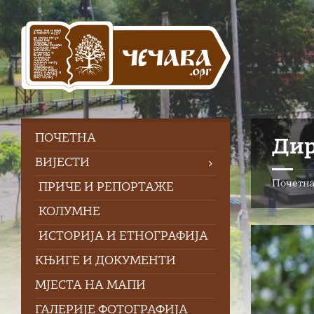
Skip
Skip
Skip
to
to
to
content
left
footer
sidebar
ПOЧЕТНА
Дир
ВИЈЕСТИ
Почетн
ПРИЧЕ И РЕПОРТАЖЕ
КОЛУМНЕ
ИСТОРИЈА И ЕТНОГРАФИЈА
КЊИГЕ И ДОКУМЕНТИ
МЈЕСТА НА МАПИ
ГАЛЕРИЈЕ ФОТОГРАФИЈА