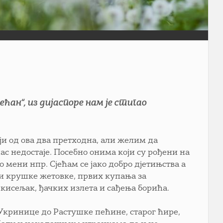
ћан“, из дијаспоре нам је стигао
ји од ова два претходна, али желим да
ас недостаје. Посебно онима који су рођени на
о мени нпр. Сјећам се јако добро дјетињства а
 и крушке жетовке, првих купања за
кисељак, ђачких излета и сађења борића.
 Укринице до Растушке пећине, старог ћире,