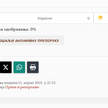
Корисно
0
па одобравања: 0%
acebook
X
WhatsApp
Print
 измјена 11. април 2021. у 21:52
ија
Приче и репортаже