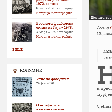
1972. године
6. март 2026.
категорија
Историја и етнографија
Дјетињство /
Босонога фудбалска
екипа из Гаја – 1978.
Аутор
3. март 2026.
категорија
Објавље
Историја и етнографија
ВИШЕ
Нак
ком
КОЛУМНЕ
Упис на факултет
29. јул 2026.
и прво
Ђурђев
О штафети и
Сјећам
национализму