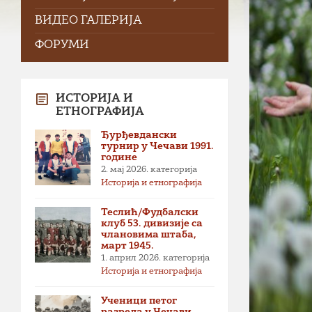
ВИДЕО ГАЛЕРИЈА
ФОРУМИ
ИСТОРИЈА И
ЕТНОГРАФИЈА
Ђурђевдански
турнир у Чечави 1991.
године
2. мај 2026.
категорија
Историја и етнографија
Теслић/Фудбалски
клуб 53. дивизије са
члановима штаба,
март 1945.
1. април 2026.
категорија
Историја и етнографија
Ученици петог
разреда у Чечави