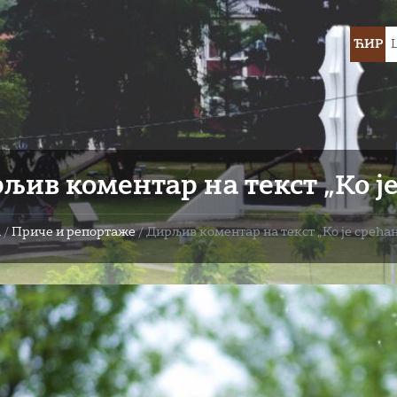
Choose
ЋИР
languag
љив коментар на текст „Ко ј
а
/
Приче и репортаже
/
Дирљив коментар на текст „Ко је срећа