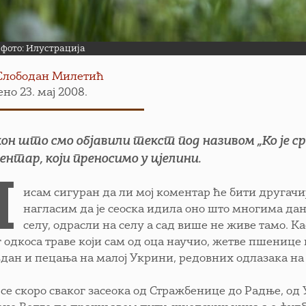
 фото: Илустрација
Слободан Милетић
но 23. мај 2008.
он што смо објавили текст под називом „Ко је сре
ентар, који преносимо у цјелини.
Н
исам сигуран да ли мој коментар ће бити другачи
нагласим да је сеоска идила оно што многима дан
селу, одрасли на селу а сад више не живе тамо. Ка
г одкоса траве који сам од оца научио, жетве пшенице
дан и пецања на малој Укрини, редовних одлазака на 
 се скоро сваког засеока од Стражбенице до Радње, од