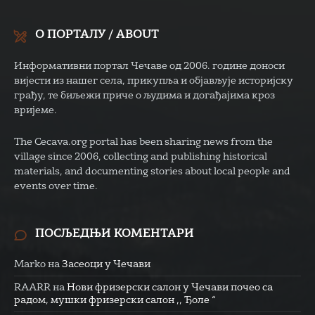
О ПОРТАЛУ / ABOUT
Информативни портал Чечаве од 2006. године доноси
вијести из нашег села, прикупља и објављује историјску
грађу, те биљежи приче о људима и догађајима кроз
вријеме.
The Cecava.org portal has been sharing news from the
village since 2006, collecting and publishing historical
materials, and documenting stories about local people and
events over time.
ПОСЉЕДЊИ КОМЕНТАРИ
Marko
на
Засеоци у Чечави
RAARR
на
Нови фризерски салон у Чечави почео са
радом, мушки фризерски салон ,, Ђоле “