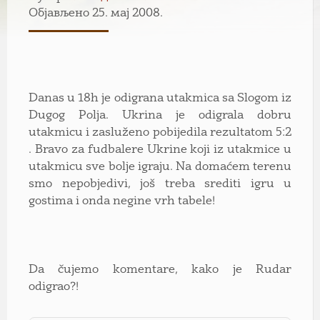
Објављено 25. мај 2008.
Danas u 18h je odigrana utakmica sa Slogom iz
Dugog Polja. Ukrina je odigrala dobru
utakmicu i zasluženo pobijedila rezultatom 5:2
. Bravo za fudbalere Ukrine koji iz utakmice u
utakmicu sve bolje igraju. Na domaćem terenu
smo nepobjedivi, još treba srediti igru u
gostima i onda negine vrh tabele!
Da čujemo komentare, kako je Rudar
odigrao?!