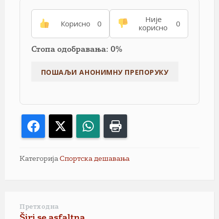
Није
Корисно
0
0
корисно
Стопа одобравања: 0%
Facebook
X
WhatsApp
Print
Категорија
Спортска дешавања
Претходна
Širi se asfaltna