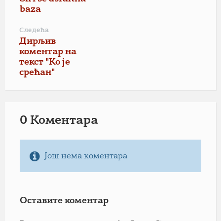
baza
Следећа
Дирљив
коментар на
текст "Ко је
срећан"
0 Коментарa
Још нема коментара
Оставите коментар