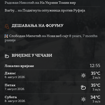
Радован Николић
на
На Укрини Томин вир
Barby...
на
Подигнута оптужница против Руфија
ДЕШАВАЊА НА ФОРУМУ
Слободан Милетић
на
Нови веб сајт
8 years, 7 months
раније
ВРИЈЕМЕ У ЧЕЧАВИ
12:55
Локално вријеме
35°C
Данас
6. август 2026.
2 m/s
35°C
Петак
7. август 2026.
3 m/s
34°C
Субота
8. август 2026.
3 m/s