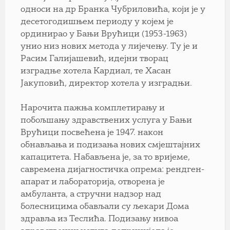
односи на др Бранка Чубриловића, који је у
десетогодишњем периоду у којем је
ординирао у Бањи Врућици (1953-1963)
унио низ нових метода у лијечењу. Ту је и
Расим Галијашевић, идејни творац
изградње хотела Кардиал, те Хасан
Јакуповић, директор хотела у изградњи.
Нарочита пажња комплетирању и
побољшању здравствених услуга у Бањи
Врућици посвећена је 1947. након
обнављања и подизања нових смјештајних
капацитета. Набављена је, за то вријеме,
савремена дијагностичка опрема: рендген-
апарат и лабораторија, отворена је
амбуланта, а стручни надзор над
болесницима обављали су љекари Дома
здравља из Теслића. Подизању нивоа