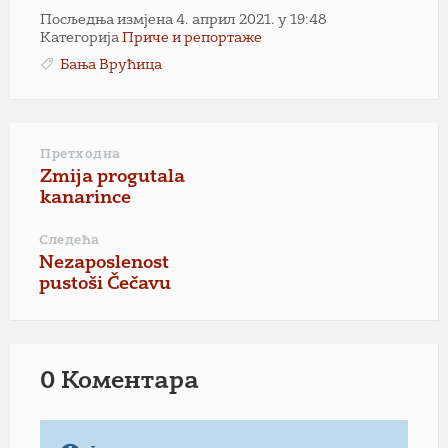
Посљедња измјена 4. април 2021. у 19:48
Категорија
Приче и репортаже
Бања Врућица
Претходна
Zmija progutala
kanarince
Следећа
Nezaposlenost
pustoši Čečavu
0 Коментарa