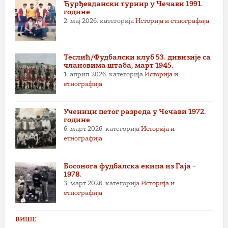
Ђурђевдански турнир у Чечави 1991.
године
2. мај 2026.
категорија
Историја и етнографија
Теслић/Фудбалски клуб 53. дивизије са
члановима штаба, март 1945.
1. април 2026.
категорија
Историја и
етнографија
Ученици петог разреда у Чечави 1972.
године
6. март 2026.
категорија
Историја и
етнографија
Босонога фудбалска екипа из Гаја –
1978.
3. март 2026.
категорија
Историја и
етнографија
ВИШЕ