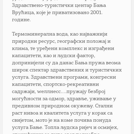
Здравствено-туристички центар Бања
Врућица, које је приватизовано 2001.
године.
Термоминерална вода, као најважнији
природни ресурс, географски положај и
клима, те уређени комплекс и изграђени
капацитети, као и људски фактор,
допринијели су да данас Бања пружа веома
широк спектар здравствених и туристичких
услуга. Здравствени програми, конгресни
капацитети, спортско-рекреативни
садржаји, wеллнесс….пружају безброј
могућности за одмор, здравље, уживање у
предивном природном окужењу. Стални
раст нивоа и квалитета услуга у корак са
свијетом, мото је на коме почива понуда
услуга Бање. Топла људска ријеч и осмијех,