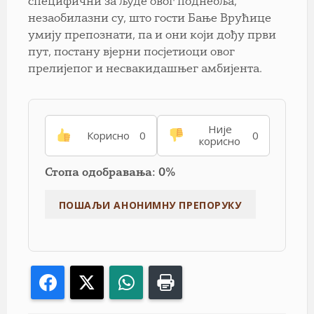
специфични за људе овог поднебља,
незаобилазни су, што гости Бање Врућице
умију препознати, па и они који дођу први
пут, постану вјерни посјетиоци овог
прелијепог и несвакидашњег амбијента.
Није
Корисно
0
0
корисно
Стопа одобравања: 0%
Facebook
X
WhatsApp
Print