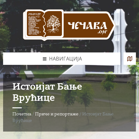
Skip
Skip
Skip
to
to
to
content
left
footer
sidebar
НАВИГАЦИЈА
Истоијат Бање
Врућице
Почетна
/
Приче и репортаже
/
Истоијат Бање
Врућице