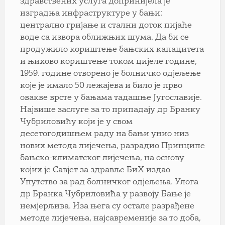
здравствених услуга допринијела је
изградња инфраструктуре у бањи:
централно гријање и стални доток пијаће
воде са извора оближњих шума. Да би се
продужило кориштење бањских капацитета
и њихово кориштење током цијеле године,
1959. године отворено је болничко одјељење
које је имало 50 лежајева и било је прво
овакве врсте у бањама тадашње Југославије.
Највише заслуге за то припадају др Бранку
Чубриловићу који је у свом
десетогодишњем раду на бањи унио низ
нових метода лијечења, разрадио Принципе
бањско-климатског лијечења, на основу
којих је Савјет за здравље БиХ издао
Упутство за рад болничког одјељења. Улога
др Бранка Чубриловића у развоју Бање је
немјерљива. Иза њега су остале разрађене
методе лијечења, најсавременије за то доба,