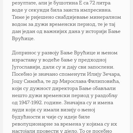
резултате, али је бушотина Е са 72 литра
воде у секунди била заиста импресивна.
Тиме је ријешено снабдијевање минералном
водом за дужи временски период, те је тај
дан један од важнијих дана у историји Бање
Врућице.
Допринос у развоју Бање Врућице и њеном
израстању у водеће бање у предходној
Југославији, дали су и дају сви запослени.
Посебно је значано споменути Илију Зечара,
Јоцу Симића, те др Мирослава Филиповића,
који су дужност директора Бање обављали
нешто дужи временски период у раздобљу
од 1947-1992. године. Значајна су и имена
људи који су имали визију о њеној
будућности и чије су идеје биле
револуционарне за времена у којима су их
настојали провести у дјело. То се посебно