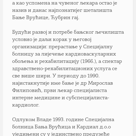
а као успомена на чувеног љекара остао је
назив и данас најпознатијег шеталишта
Бање Врућице, Ћубрин гај.
Будући развој и потребе бањског љечилишта
условио је даљи корак у његовој
организацији: прерастање у Специјалну
болницу за лијечење кардиоваскуларних
обољења и рехабилитацију (1966.), а спектар
здравствено-рехабилитационих услуга се
све више шири. У периоду до 1990.
најистакнутије име бање је др Мирослав
Филиповић, први љекар специјалиста
интерне медицине и субспецијалиста-
кардиолог.
Одлуком Владе 1993. године Специјална
болница Бања Врућица и Кардиал д.о.о
уједињени су у јединствено предузеће