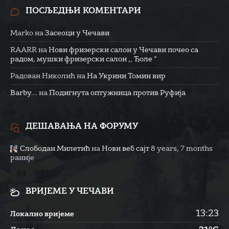
ПОСЉЕДЊИ КОМЕНТАРИ
Marko
на
Засеоци у Чечави
RAARR
на
Нови фризерски салон у Чечави почео са
радом, мушки фризерски салон ,, Ђоле “
Радован Николић
на
На Укрини Томин вир
Barby...
на
Подигнута оптужница против Руфија
ДЕШАВАЊА НА ФОРУМУ
Слободан Милетић
на
Нови веб сајт
8 years, 7 months
раније
ВРИЈЕМЕ У ЧЕЧАВИ
13:23
Локално вријеме