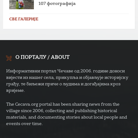
107 фотографија
СВЕ ГАЛЕРИЈЕ
О ПОРТАЛУ / ABOUT
Информативни портал Чечаве од 2006. године доноси
вијести из нашег села, прикупља и објављује историјску
грађу, те биљежи приче о људима и догађајима кроз
вријеме.
The Cecava.org portal has been sharing news from the
village since 2006, collecting and publishing historical
materials, and documenting stories about local people and
events over time.