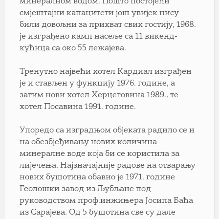
минералном водом. Пошто постојећи
смјештајни капацитети још увијек нису
били довољни за прихват свих гостију, 1968.
је изграђено камп насеље са 11 викенд-
кућица са око 55 лежајева.
Тренутно највећи хотел Кардиал изграђен
је и стављен у функцију 1976. године, а
затим нови хотел Херцеговина 1989., те
хотел Посавина 1991. године.
Упоредо са изградњом објеката радило се и
на обезбјеђивању нових количина
минералне воде која би се користила за
лијечења. Најзначајније радове на отварању
нових бушотина обавио је 1971. године
Геолошки завод из Љубљане под
руководством проф.инжињера Јосипа Баћа
из Сарајева. Од 5 бушотина све су дале