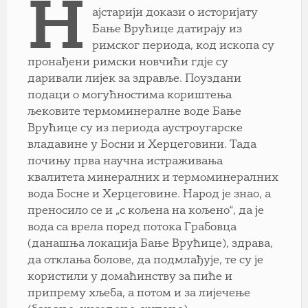
Н
ајстарији докази о историјату
Бање Врућице датирају из
римског периода, код ископа су
пронађени римски новчићи гдје су
даривали лијек за здравље. Поуздани
подаци о могућностима кориштења
љековите термоминералне воде Бање
Врућице су из периода аустроугарске
владавине у Босни и Херцеговини. Тада
почињу прва научна истраживања
квалитета минералних и термоминералних
вода Босне и Херцеговине. Народ је знао, а
преносило се и „с кољена на кољено“, да је
вода са врела поред потока Грабовца
(данашња локација Бање Врућице), здрава,
да отклања болове, да подмлађује, те су је
користили у домаћинству за пиће и
припрему хљеба, а потом и за лијечење