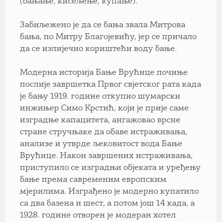
(бањање, кисељење, купање).
Забиљежено је да се бања звала Митрова
бања, по Митру Благојевићу, јер се причало
да се излијечио кориштећи воду бање.
Модерна историја Бање Врућице почиње
послије завршетка Првог свјетског рата када
је бању 1919. године откупио шумарски
инжињер Симо Крстић, који је прије саме
изградње капацитета, ангажовао врсне
стране стручњаке да обаве истраживања,
анализе и утврде љековитост вода Бање
Врућице. Након завршених истраживања,
приступило се изградњи објеката и уређењу
бање према савременим европским
мјерилима. Изграђено је модерно купатило
са два базена и шест, а потом још 14 када, а
1928. године отворен је модеран хотел