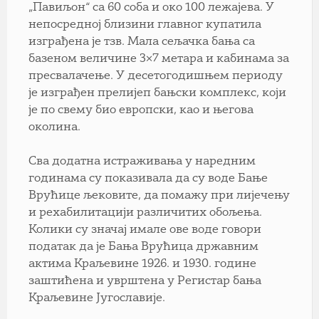
„Павиљон“ са 60 соба и око 100 лежајева. У
непосредној близини главног купатила
изграђена је тзв. Мала сељачка бања са
базеном величине 3×7 метара и кабинама за
пресвалачење. У десетогодишњем периоду
је изграђен прелијеп бањски комплекс, који
је по свему био европски, као и његова
околина.
Сва додатна истраживања у наредним
годинама су показивала да су воде Бање
Врућице љековите, да помажу при лијечењу
и рехабилитацији различитих обољења.
Колики су значај имале ове воде говори
податак да је Бања Врућица државним
актима Краљевине 1926. и 1930. године
заштићена и уврштена у Регистар бања
Краљевине Југославије.