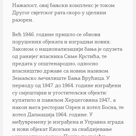
Нажалост, овај бањски комплекс је током
Другог свјетског рата скоро у цјелини
разорен.
Већ 1946. године пришло се обнови
порушених објеката и изградњи нових.
Законом о национализацији бања је одузета
од ранијег власника Симе Крстића, те
предата у општенародно, односно
власништво државе са новим називом
Земаљско љечилиште Бања Врућица. У
периоду од 1947. до 1964. године изграђени
су смјештајни и угоститељски објекти:
купатило и павиљон Херцеговина 1947., а
након њега ресторан Озрен и хотел Босна, те
хотел Далмација 1964. године. У
међувремену је изграђена и Управна зграда
и нови објекат Кисељак за снабдијевање