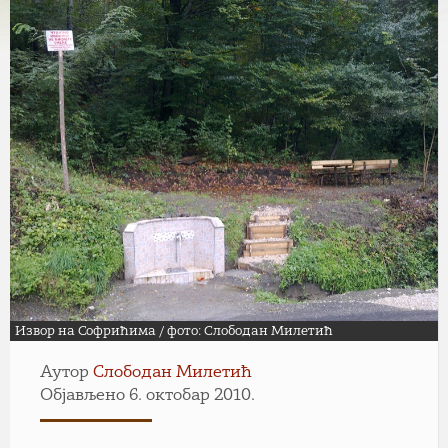
Извор на Софрићима / фото: Слободан Милетић
Аутор
Слободан Милетић
Објављено 6. октобар 2010.