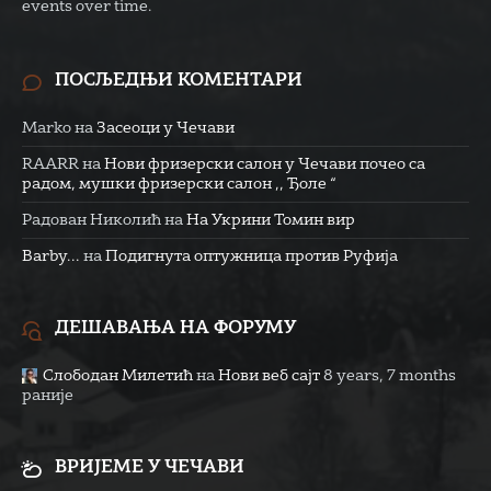
events over time.
ПОСЉЕДЊИ КОМЕНТАРИ
Marko
на
Засеоци у Чечави
RAARR
на
Нови фризерски салон у Чечави почео са
радом, мушки фризерски салон ,, Ђоле “
Радован Николић
на
На Укрини Томин вир
Barby...
на
Подигнута оптужница против Руфија
ДЕШАВАЊА НА ФОРУМУ
Слободан Милетић
на
Нови веб сајт
8 years, 7 months
раније
ВРИЈЕМЕ У ЧЕЧАВИ