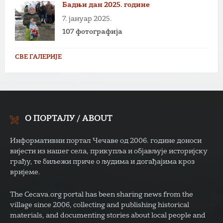
Бадњи дан 2025. године
7. јануар 2025.
107 фотографија
СВЕ ГАЛЕРИЈЕ
О ПОРТАЛУ / ABOUT
Информативни портал Чечаве од 2006. године доноси
вијести из нашег села, прикупља и објављује историјску
грађу, те биљежи приче о људима и догађајима кроз
вријеме.
The Cecava.org portal has been sharing news from the
village since 2006, collecting and publishing historical
materials, and documenting stories about local people and