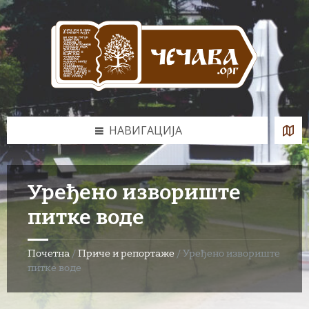
Skip
Skip
Skip
to
to
to
content
left
footer
sidebar
НАВИГАЦИЈА
Уређено извориште
питке воде
Почетна
/
Приче и репортаже
/
Уређено извориште
питке воде