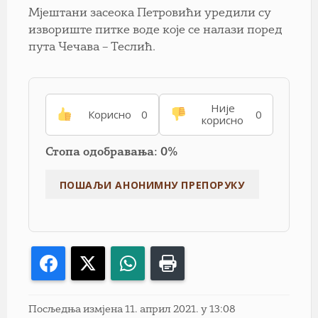
Мјештани засеока Петровићи уредили су
извориште питке воде које се налази поред
пута Чечава – Теслић.
Није
Корисно
0
0
корисно
Стопа одобравања: 0%
Facebook
X
WhatsApp
Print
Посљедња измјена 11. април 2021. у 13:08