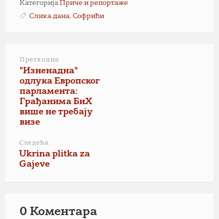
Категорија
Приче и репортаже
Слика дана
,
Софрићи
Претходна
"Изненадна"
одлука Европског
парламента:
Грађанима БиХ
више не требају
визе
Следећа
Ukrina plitka za
Gajeve
0 Коментарa