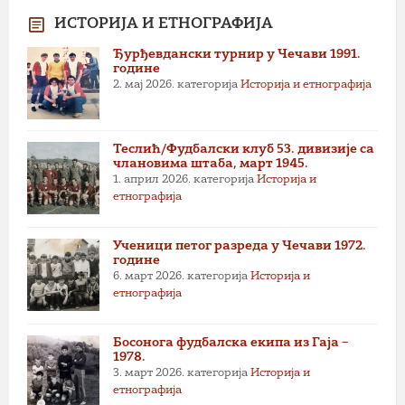
ИСТОРИЈА И ЕТНОГРАФИЈА
Ђурђевдански турнир у Чечави 1991.
године
2. мај 2026.
категорија
Историја и етнографија
Теслић/Фудбалски клуб 53. дивизије са
члановима штаба, март 1945.
1. април 2026.
категорија
Историја и
етнографија
Ученици петог разреда у Чечави 1972.
године
6. март 2026.
категорија
Историја и
етнографија
Босонога фудбалска екипа из Гаја –
1978.
3. март 2026.
категорија
Историја и
етнографија