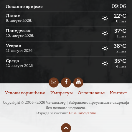
09:06
Локално вријеме
22°C
Данас
9. август 2026.
0 m/s
37°C
Понедељак
10. август 2026.
1 m/s
38°C
Уторак
11. август 2026.
2 m/s
35°C
Cреда
12. август 2026.
4 m/s
Email
Facebook
YouTube
Услови коришћења
Импресум
Оглашавање
Контакт
Copyright © 2006 - 2026 Чечава.org | Забрањено преузимање садржаја
без дозволе издавача.
Израда и хостинг
Plus Innovative