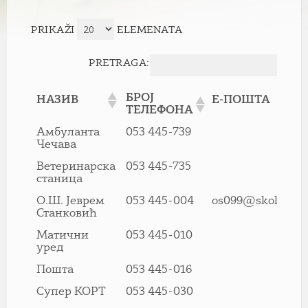
PRIKAŽI
ELEMENATA
PRETRAGA:
БРОЈ
НАЗИВ
E-ПОШТА
ТЕЛЕФОНА
БРОЈ
НАЗИВ
E-ПОШТА
Амбуланта
053 445-739
ТЕЛЕФОНА
Чечава
Ветеринарска
053 445-735
станица
О.Ш. Јеврем
053 445-004
os099@skolers.o
Станковић
Матични
053 445-010
уред
Пошта
053 445-016
Супер КОРТ
053 445-030