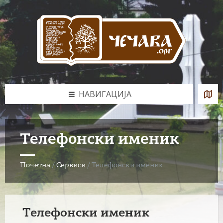
Skip
Skip
Skip
to
to
to
content
left
footer
sidebar
НАВИГАЦИЈА
Телефонски именик
Почетна
/
Сервиси
/
Телефонски именик
Телефонски именик