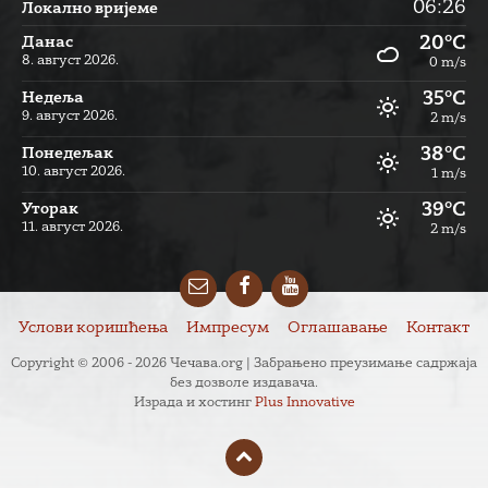
06:26
Локално вријеме
20°C
Данас
8. август 2026.
0 m/s
35°C
Недеља
9. август 2026.
2 m/s
38°C
Понедељак
10. август 2026.
1 m/s
39°C
Уторак
11. август 2026.
2 m/s
Email
Facebook
YouTube
Услови коришћења
Импресум
Оглашавање
Контакт
Copyright © 2006 - 2026 Чечава.org | Забрањено преузимање садржаја
без дозволе издавача.
Израда и хостинг
Plus Innovative