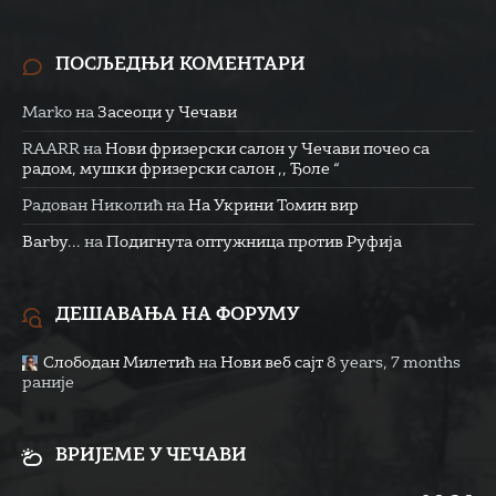
ПОСЉЕДЊИ КОМЕНТАРИ
Marko
на
Засеоци у Чечави
RAARR
на
Нови фризерски салон у Чечави почео са
радом, мушки фризерски салон ,, Ђоле “
Радован Николић
на
На Укрини Томин вир
Barby...
на
Подигнута оптужница против Руфија
ДЕШАВАЊА НА ФОРУМУ
Слободан Милетић
на
Нови веб сајт
8 years, 7 months
раније
ВРИЈЕМЕ У ЧЕЧАВИ