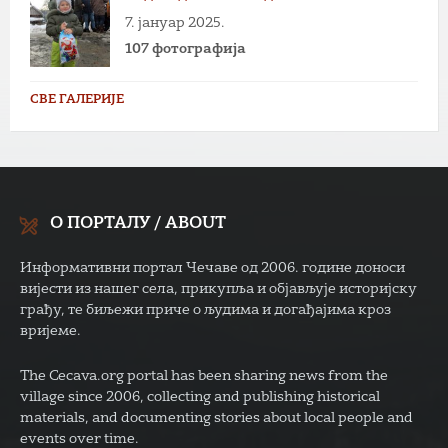
7. јануар 2025.
107 фотографија
СВЕ ГАЛЕРИЈЕ
О ПОРТАЛУ / ABOUT
Информативни портал Чечаве од 2006. године доноси
вијести из нашег села, прикупља и објављује историјску
грађу, те биљежи приче о људима и догађајима кроз
вријеме.
The Cecava.org portal has been sharing news from the
village since 2006, collecting and publishing historical
materials, and documenting stories about local people and
events over time.