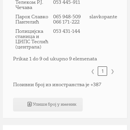
Телеком Р.Ј.
053 445-911
Чечава
Парох Славко
065 948-509
slavkopantelic@
Пантелић
066 171-222
Полицијска
053 431-144
станица и
ЦИПС Теслић
(централа)
Prikaz 1 do 9 od ukupno 9 elemenata
❮
1
❯
Позивни број из иностранства је +387
Упиши број у именик