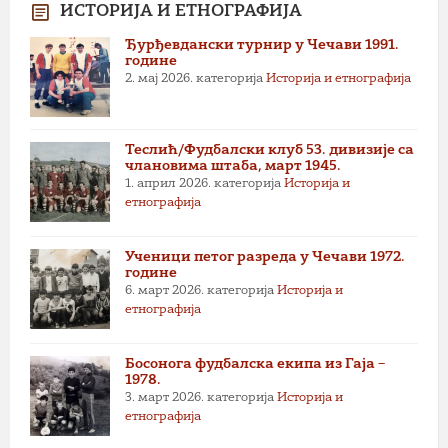
ИСТОРИЈА И ЕТНОГРАФИЈА
Ђурђевдански турнир у Чечави 1991.
године
2. мај 2026.
категорија
Историја и етнографија
Теслић/Фудбалски клуб 53. дивизије са
члановима штаба, март 1945.
1. април 2026.
категорија
Историја и
етнографија
Ученици петог разреда у Чечави 1972.
године
6. март 2026.
категорија
Историја и
етнографија
Босонога фудбалска екипа из Гаја –
1978.
3. март 2026.
категорија
Историја и
етнографија