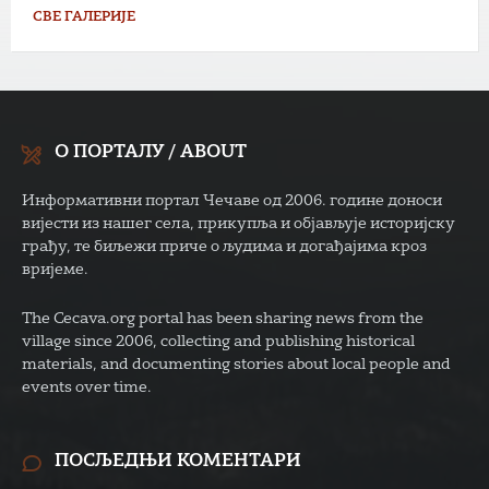
СВЕ ГАЛЕРИЈЕ
О ПОРТАЛУ / ABOUT
Информативни портал Чечаве од 2006. године доноси
вијести из нашег села, прикупља и објављује историјску
грађу, те биљежи приче о људима и догађајима кроз
вријеме.
The Cecava.org portal has been sharing news from the
village since 2006, collecting and publishing historical
materials, and documenting stories about local people and
events over time.
ПОСЉЕДЊИ КОМЕНТАРИ