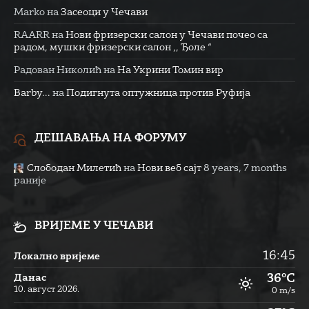
Marko
на
Засеоци у Чечави
RAARR
на
Нови фризерски салон у Чечави почео са
радом, мушки фризерски салон ,, Ђоле “
Радован Николић
на
На Укрини Томин вир
Barby...
на
Подигнута оптужница против Руфија
ДЕШАВАЊА НА ФОРУМУ
Слободан Милетић
на
Нови веб сајт
8 years, 7 months
раније
ВРИЈЕМЕ У ЧЕЧАВИ
16:45
Локално вријеме
36°C
Данас
10. август 2026.
0 m/s