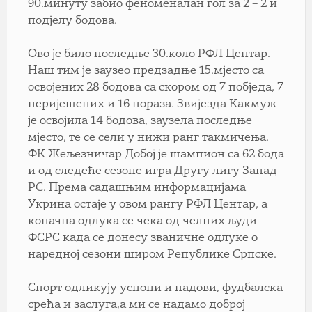
90.минуту забио феноменалан гол за 2 – 2 и
подјелу бодова.
Ово је било последње 30.коло РФЛ Центар.
Наш тим је заузео предзадње 15.мјесто са
освојених 28 бодова са скором од 7 побједа, 7
неријешених и 16 пораза. Звијезда Какмуж
је освојила 14 бодова, заузела последње
мјесто, те се сели у нижи ранг такмичења.
ФК Жељезничар Добој је шампион са 62 бода
и од следеће сезоне игра Другу лигу Запад
РС. Према садашњим информацијама
Укрина остаје у овом рангу РФЛ Центар, а
коначна одлука се чека од челних људи
ФСРС када се донесу званичне одлуке о
наредној сезони широм Републике Српске.
Спорт одликују успони и падови, фудбалска
срећа и заслуга,а ми се надамо доброј