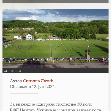
СЦ Чечава
Аутор
Синиша Лазић
Објављено 12. јун 2024.
За викенд је одиграно последње 30.коло
РФЛ Центар. Укрина је у оквиру задњег кола