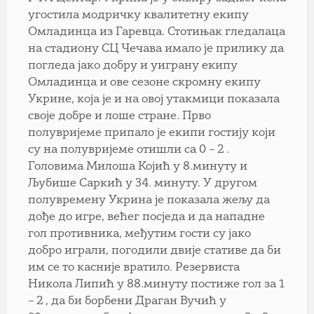
угостила модричку квалитетну екипу
Омладинца из Гаревца. Стотињак гледалаца
на стадиону СЦ Чечава имало је прилику да
погледа јако добру и уиграну екипу
Омладинца и ове сезоне скромну екипу
Укрине, која је и на овој утакмици показала
своје добре и лоше стране. Прво
полувријеме припало је екипи гостију који
су на полувријеме отишли са 0 – 2 .
Головима Милоша Којић у 8.минуту и
Љубише Саркић у 34. минуту. У другом
полувремену Укрина је показала жељу да
дође до игре, већег посједа и да нападне
гол противника, међутим гости су јако
добро играли, погодили двије стативе да би
им се то касније вратило. Резервиста
Никола Липић у 88.минуту постиже гол за 1
– 2 , да би борбени Драган Вучић у