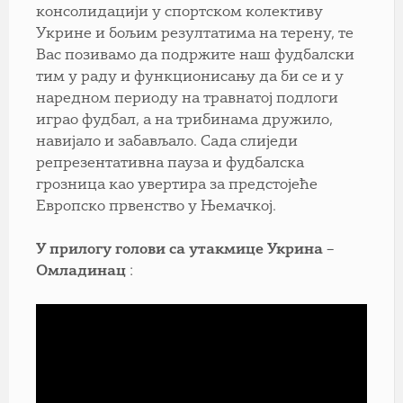
консолидацији у спортском колективу
Укрине и бољим резултатима на терену, те
Вас позивамо да подржите наш фудбалски
тим у раду и функционисању да би се и у
наредном периоду на травнатој подлоги
играо фудбал, а на трибинама дружило,
навијало и забављало. Сада слиједи
репрезентативна пауза и фудбалска
грозница као увертира за предстојеће
Европско првенство у Њемачкој.
У прилогу голови са утакмице Укрина –
Омладинац
: