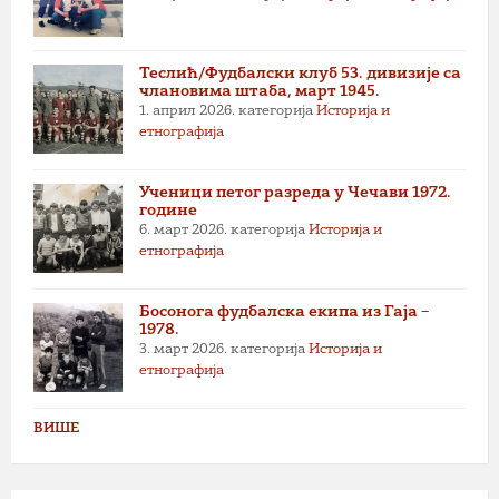
Теслић/Фудбалски клуб 53. дивизије са
члановима штаба, март 1945.
1. април 2026.
категорија
Историја и
етнографија
Ученици петог разреда у Чечави 1972.
године
6. март 2026.
категорија
Историја и
етнографија
Босонога фудбалска екипа из Гаја –
1978.
3. март 2026.
категорија
Историја и
етнографија
ВИШЕ