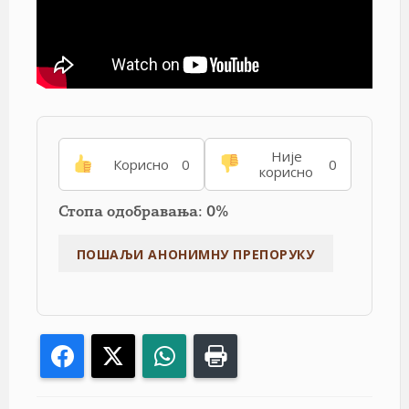
Није
Корисно
0
0
корисно
Стопа одобравања: 0%
Facebook
X
WhatsApp
Print