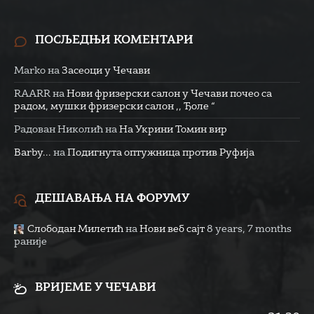
ПОСЉЕДЊИ КОМЕНТАРИ
Marko
на
Засеоци у Чечави
RAARR
на
Нови фризерски салон у Чечави почео са
радом, мушки фризерски салон ,, Ђоле “
Радован Николић
на
На Укрини Томин вир
Barby...
на
Подигнута оптужница против Руфија
ДЕШАВАЊА НА ФОРУМУ
Слободан Милетић
на
Нови веб сајт
8 years, 7 months
раније
ВРИЈЕМЕ У ЧЕЧАВИ