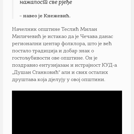
нажалост све рјеђе
– навео је Кнежевић.
Начелник општине Теслић Милан
Миличевић је истакао да је Чечава данас
регионални центар фолклора, што је већ
постало традиција и добар знак о
гостољубивости ове општине. Он је
поздравио ентузијазам и истрајност КУД-а
„Душан Станковић“ али и свих осталих
друштава која дјелују у овој општини.