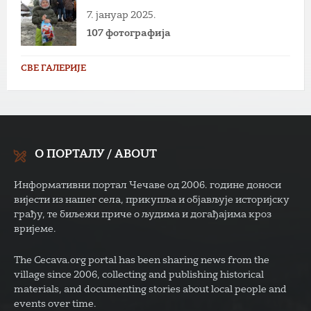
7. јануар 2025.
107 фотографија
СВЕ ГАЛЕРИЈЕ
О ПОРТАЛУ / ABOUT
Информативни портал Чечаве од 2006. године доноси
вијести из нашег села, прикупља и објављује историјску
грађу, те биљежи приче о људима и догађајима кроз
вријеме.
The Cecava.org portal has been sharing news from the
village since 2006, collecting and publishing historical
materials, and documenting stories about local people and
events over time.