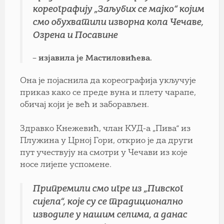
кореографију „Заљубих се мајко“ којим
смо обухватили изворна кола Чечаве,
Озрена и Посавине
– изјавила је Мастиловићева.
Она је појаснила да кореографија укључује
приказ како се преде вуна и плету чарапе,
обичај који је већ и заборављен.
Здравко Кнежевић, члан КУД-а „Пива“ из
Плужина у Црној Гори, открио је да други
пут учествују на смотри у Чечави из које
носе лијепе успомене.
Припремили смо игре из „Пивског
сијела“, које су се традиционално
изводиле у нашим селима, а данас