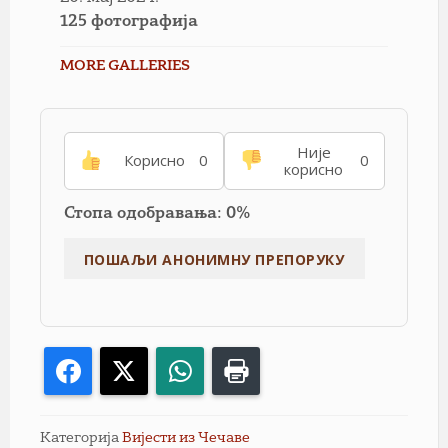
125 фотографија
MORE GALLERIES
Није
Корисно
0
0
корисно
Стопа одобравања: 0%
Facebook
X
WhatsApp
Print
Категорија
Вијести из Чечаве