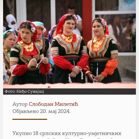
Фото: Неђо Сувајац
Аутор
Слободан Милетић
Објављено 20. мај 2024.
Укупно 18 српских културно-умјетничких