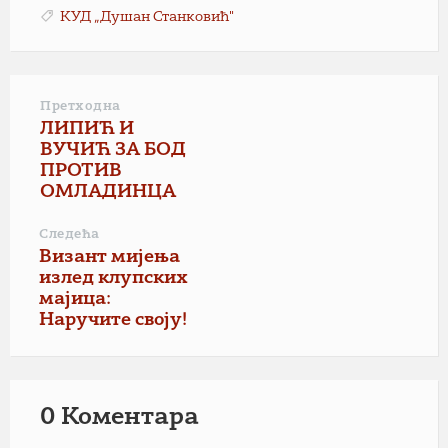
КУД „Душан Станковић"
Претходна
ЛИПИЋ И
ВУЧИЋ ЗА БОД
ПРОТИВ
ОМЛАДИНЦА
Следећа
Визант мијења
излед клупских
мајица:
Наручите своју!
0 Коментарa