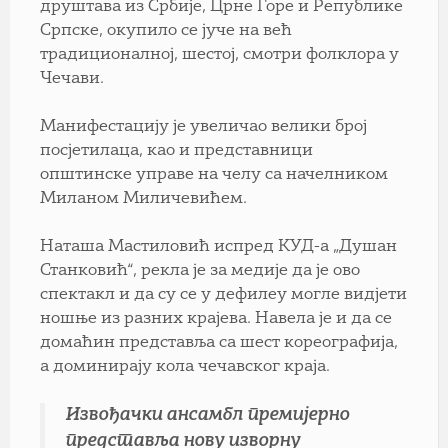
друштава из Србије, Црне Горе и Републике
Српске, окупило се јуче на већ
традиционалној, шестој, смотри фолклора у
Чечави.
Манифестацију је увеличао велики број
посјетилаца, као и представници
општинске управе на челу са начелником
Миланом Миличевићем.
Наташа Мастиловић испред КУД-а „Душан
Станковић“, рекла је за медије да је ово
спектакл и да су се у дефилеу могле видјети
ношње из разних крајева. Навела је и да се
домаћин представља са шест кореографија,
а доминирају кола чечавског краја.
Извођачки ансамбл премијерно
представља нову изворну