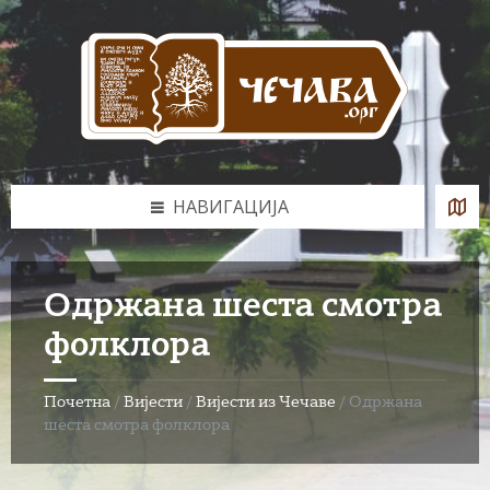
Skip
Skip
Skip
to
to
to
content
left
footer
sidebar
НАВИГАЦИЈА
Одржана шеста смотра
фолклора
Почетна
/
Вијести
/
Вијести из Чечаве
/
Одржана
шеста смотра фолклора