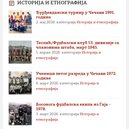
ИСТОРИЈА И ЕТНОГРАФИЈА
Ђурђевдански турнир у Чечави 1991.
године
2. мај 2026.
категорија
Историја и етнографија
Теслић/Фудбалски клуб 53. дивизије са
члановима штаба, март 1945.
1. април 2026.
категорија
Историја и
етнографија
Ученици петог разреда у Чечави 1972.
године
6. март 2026.
категорија
Историја и
етнографија
Босонога фудбалска екипа из Гаја –
1978.
3. март 2026.
категорија
Историја и
етнографија