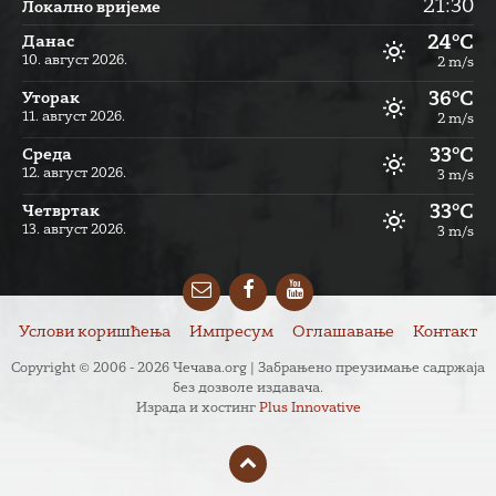
21:30
Локално вријеме
24°C
Данас
10. август 2026.
2 m/s
36°C
Уторак
11. август 2026.
2 m/s
33°C
Cреда
12. август 2026.
3 m/s
33°C
Четвртак
13. август 2026.
3 m/s
Email
Facebook
YouTube
Услови коришћења
Импресум
Оглашавање
Контакт
Copyright © 2006 - 2026 Чечава.org | Забрањено преузимање садржаја
без дозволе издавача.
Израда и хостинг
Plus Innovative