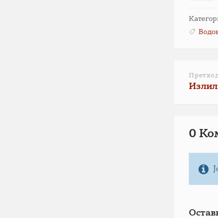
Категор
Водо
Претхо
Излил
0 Ко
Ј
Остав