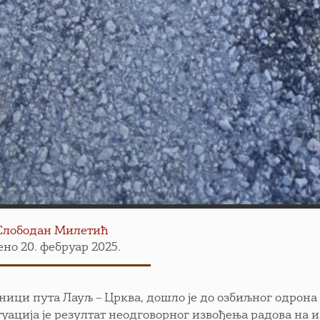
Слободан Милетић
но 20. фебруар 2025.
ници пута Лауљ – Црква, дошло је до озбиљног одрона 
туација је резултат неодговорног извођења радова на 