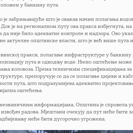
положен у банкину пута.
о је забрињавајуће што је овакав начин полагања во
. Док је на регионалном путу ова пракса избјегнута, н
а да није било адекватне контроле и надзора. Ово ука
ане актуелне општинске власти, што је већ више пута 
евинској пракси, полагање инфраструктуре у банкину
билизацију пута и одводњу воде. Њено оштећење може 
ања коловоза. Према техничким спецификацијама за
труктуре, препоручује се да се полагање цијеви и каб
ности пута, што подразумијева адекватно пројектовање
ијална оштећења.
незваничним информацијама, Општина је спровела уго
а извођач радова. Мјештани очекују да пут неће бити з
адбијевању неће бити дугорочно угрожена.