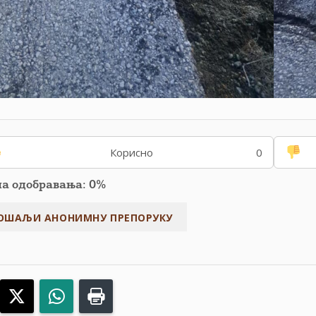
Корисно
0
па одобравања: 0%
acebook
X
WhatsApp
Print