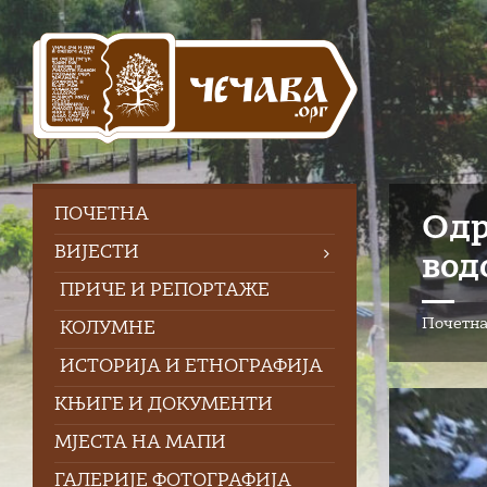
Skip
Skip
Skip
to
to
to
content
left
footer
sidebar
ПOЧЕТНА
Одр
ВИЈЕСТИ
вод
ПРИЧЕ И РЕПОРТАЖЕ
Почетн
КОЛУМНЕ
ИСТОРИЈА И ЕТНОГРАФИЈА
КЊИГЕ И ДОКУМЕНТИ
МЈЕСТА НА МАПИ
ГАЛЕРИЈЕ ФОТОГРАФИЈА