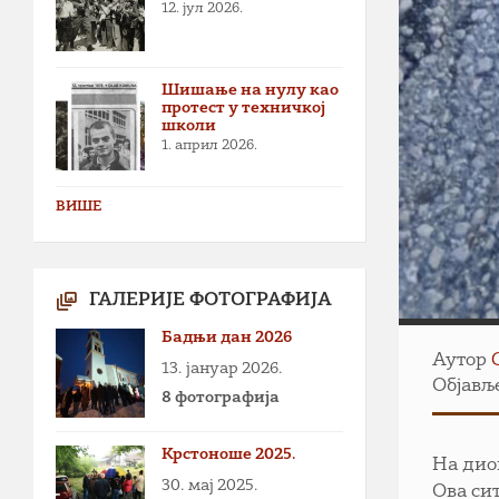
12. јул 2026.
Шишање на нулу као
протест у техничкој
школи
1. април 2026.
ВИШЕ
ГАЛЕРИЈЕ ФОТОГРАФИЈА
Бадњи дан 2026
Аутор
13. јануар 2026.
Објавље
8 фотографија
Крстоноше 2025.
На дио
30. мај 2025.
Ова си