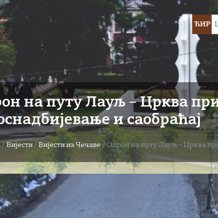
Choose
ЋИР
languag
он на путу Лауљ – Црква при
оснадбијевање и саобраћај
а
/
Вијести
/
Вијести из Чечаве
/
Одрон на путу Лауљ – Црква при