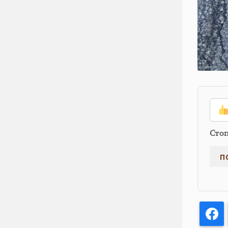
Сто
F