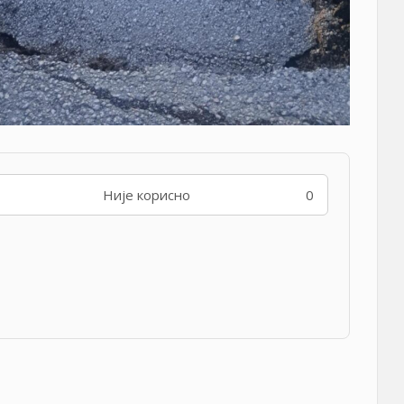
Није корисно
0