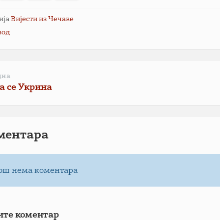
ија
Вијести из Чечаве
вод
дна
а се Укрина
ментарa
ош нема коментара
ите коментар