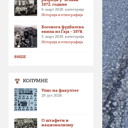
1972. године
6. март 2026.
категорија
Историја и етнографија
Босонога фудбалска
екипа из Гаја – 1978.
3. март 2026.
категорија
Историја и етнографија
ВИШЕ
КОЛУМНЕ
Упис на факултет
29. јул 2026.
О штафети и
национализму