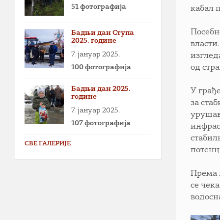
51 фотографија
кабал 
Посебн
Бадњи дан Ступа
2025. године
власти
7. јануар 2025.
изглед
100 фотографија
од стр
Бадњи дан 2025.
У грађ
године
за ста
7. јануар 2025.
урушав
107 фотографија
инфрас
стабил
СВЕ ГАЛЕРИЈЕ
потенц
Према 
се чек
водосн