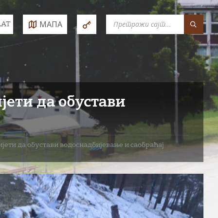
SEARCH:
МАПА
LAT
e:
јети да обустави
јети да обустави водоснадбијевање и саобраћај