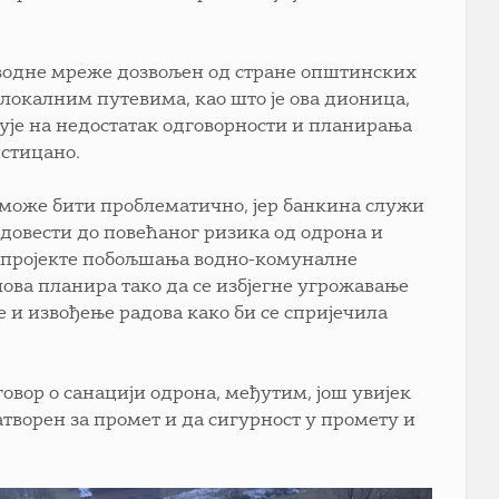
доводне мреже дозвољен од стране општинских
а локалним путевима, као што је ова дионица,
зује на недостатак одговорности и планирања
истицано.
 може бити проблематично, јер банкина служи
довести до повећаног ризика од одрона и
 пројекте побољшања водно-комуналне
лова планира тако да се избјегне угрожавање
 и извођење радова како би се спријечила
вор о санацији одрона, међутим, још увијек
атворен за промет и да сигурност у промету и