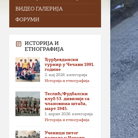
ВИДЕО ГАЛЕРИЈА
ФОРУМИ
ИСТОРИЈА И
ЕТНОГРАФИЈА
Ђурђевдански
турнир у Чечави 1991.
године
2. мај 2026.
категорија
Историја и етнографија
Теслић/Фудбалски
клуб 53. дивизије са
члановима штаба,
март 1945.
1. април 2026.
категорија
Историја и етнографија
Ученици петог
разреда у Чечави