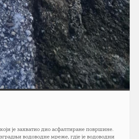
који је захватио дио асфалтиране површине.
изградњи водоводне мреже, гдје је водоводни