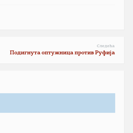
Следећа
Подигнута оптужница против Руфија