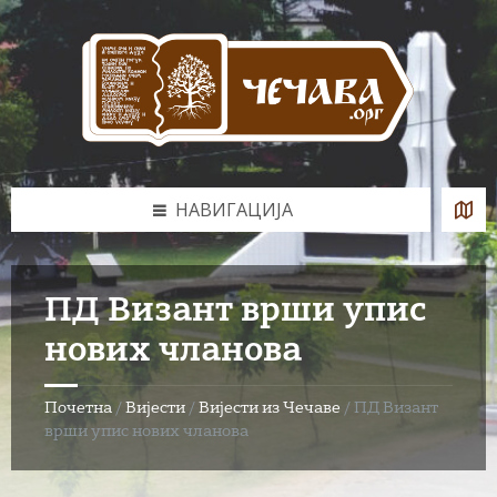
Skip
Skip
Skip
to
to
to
content
left
footer
sidebar
НАВИГАЦИЈА
ПД Визант врши упис
нових чланова
Почетна
/
Вијести
/
Вијести из Чечаве
/
ПД Визант
врши упис нових чланова