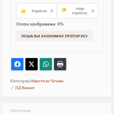
Није
Корисно
0
0
корисно
Стопа одобравања: 0%
Facebook
X
WhatsApp
Print
Категорија
Вијести из Чечаве
ПД Визант
Претходна