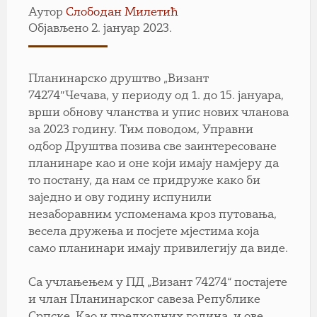
Аутор
Слободан Милетић
Објављено 2. јануар 2023.
Планинарско друштво „Визант
74274″Чечава, у периоду од 1. до 15. јануара,
врши обнову чланства и упис нових чланова
за 2023 годину. Тим поводом, Управни
одбор Друштва позива све заинтересоване
планинаре као и оне који имају намјеру да
то постану, да нам се придруже како би
заједно и ову годину испунили
незаборавним успоменама кроз путовања,
весела дружења и посјете мјестима која
само планинари имају привилегију да виде.
Са учлањењем у ПД „Визант 74274“ постајете
и члан Планинарског савеза Републике
Српске. Као и предходних година, и ове