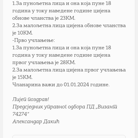
1.За пунољетна лица и она која пуне 18
година у току наведене године цијена
обнове чланства је 23КМ.
2.За малољетна лица цијена обнове чланства
је 10КМ.
-Прво учлањење:
1.За пунољетна лица и она која пуне 18
година у току наведене године цијена
првог учлањења је 28КМ.
2.За малољетна лица цијена првог учлањења
је 15КМ.
Чланарина важи до 01.01.2024 године.
Лијеп поздрав!
Предсједник управног одбора ПД „Визант
74274“
Александар Дакић