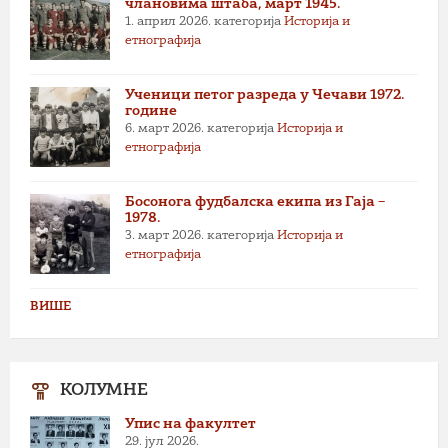
члановима штаба, март 1945.
1. април 2026.
категорија
Историја и
етнографија
Ученици петог разреда у Чечави 1972.
године
6. март 2026.
категорија
Историја и
етнографија
Босонога фудбалска екипа из Гаја –
1978.
3. март 2026.
категорија
Историја и
етнографија
ВИШЕ
КОЛУМНЕ
Упис на факултет
29. јул 2026.