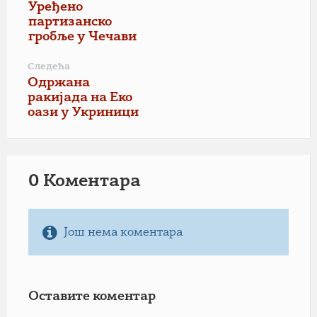
Уређено
партизанско
гробље у Чечави
Следећа
Одржана
ракијада на Еко
оази у Укриници
0 Коментарa
Још нема коментара
Оставите коментар