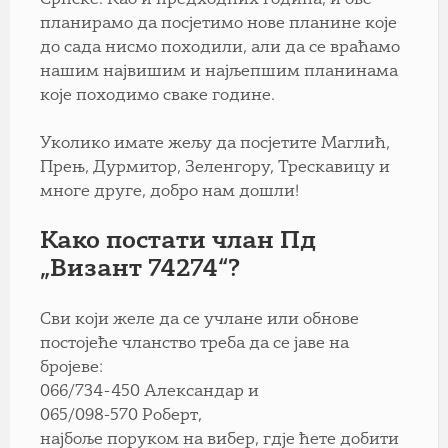
планирамо да посјетимо нове планине које
до сада нисмо походили, али да се враћамо
нашим највишим и најљепшим планинама
које походимо сваке године.
Уколико имате жељу да посјетите Маглић,
Прењ, Дурмитор, Зеленгору, Трескавицу и
многе друге, добро нам дошли!
Како постати члан Пд
„Визант 74274“?
Сви који желе да се учлане или обнове
постојеће чланство треба да се јаве на
бројеве:
066/734-450 Александар и
065/098-570 Роберт,
најбоље поруком на вибер, гдје ћете добити