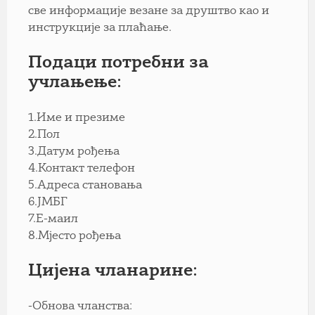
све информације везане за друштво као и
инструкције за плаћање.
Подаци потребни за
учлањење:
1.Име и презиме
2.Пол
3.Датум рођења
4.Контакт телефон
5.Адреса становања
6.ЈМБГ
7.Е-маил
8.Мјесто рођења
Цијена чланарине:
-Обнова чланства: