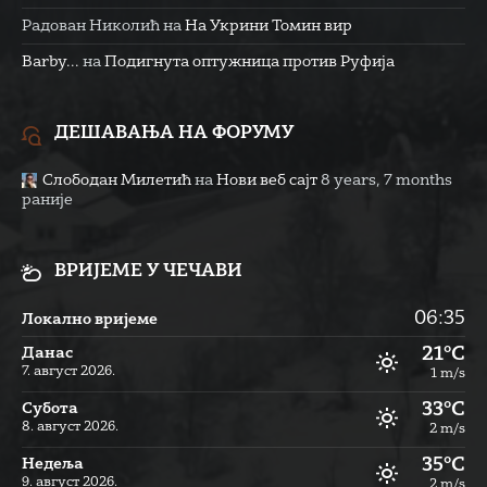
Радован Николић
на
На Укрини Томин вир
Barby...
на
Подигнута оптужница против Руфија
ДЕШАВАЊА НА ФОРУМУ
Слободан Милетић
на
Нови веб сајт
8 years, 7 months
раније
ВРИЈЕМЕ У ЧЕЧАВИ
06:35
Локално вријеме
21°C
Данас
7. август 2026.
1 m/s
33°C
Субота
8. август 2026.
2 m/s
35°C
Недеља
9. август 2026.
2 m/s