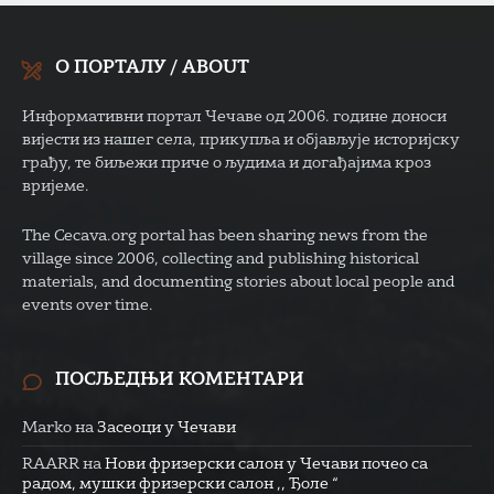
О ПОРТАЛУ / ABOUT
Информативни портал Чечаве од 2006. године доноси
вијести из нашег села, прикупља и објављује историјску
грађу, те биљежи приче о људима и догађајима кроз
вријеме.
The Cecava.org portal has been sharing news from the
village since 2006, collecting and publishing historical
materials, and documenting stories about local people and
events over time.
ПОСЉЕДЊИ КОМЕНТАРИ
Marko
на
Засеоци у Чечави
RAARR
на
Нови фризерски салон у Чечави почео са
радом, мушки фризерски салон ,, Ђоле “